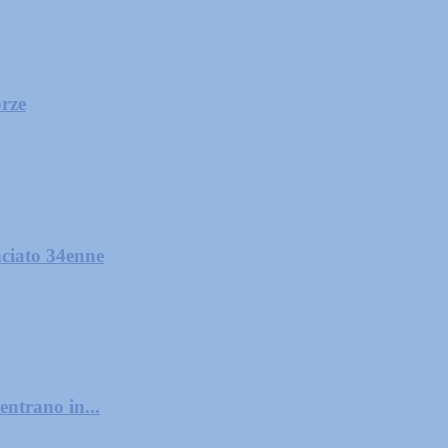
orze
nciato 34enne
entrano in...