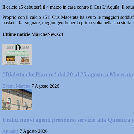
Il calcio a5 debutterà il 4 marzo in casa contro il Cus L’Aquila. Il retu
Proprio con il calcio a5 il Cus Macerata ha avuto le maggiori soddisf
basket a far sognare, raggiungendo per la prima volta nella sua storia le
Ultime notizie MarcheNews24
“Dialetto che Piacere” dal 20 al 25 agosto a Macerata
Eventi Marche
7 Agosto 2026
Undici nuovi agenti prendono servizio alla Questura 
Attualità
7 Agosto 2026