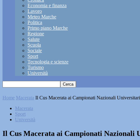
Economia e finanza
Lavoro
Meteo Marche
Politica
Primo piano Marche
Regione
Salute
Scuola
Sociale
Sport
Tecnologia e scienze
Turismo
Università
Home
Macerata
Il Cus Macerata ai Campionati Nazionali Universitar
Macerata
Sport
Università
Il Cus Macerata ai Campionati Nazionali U