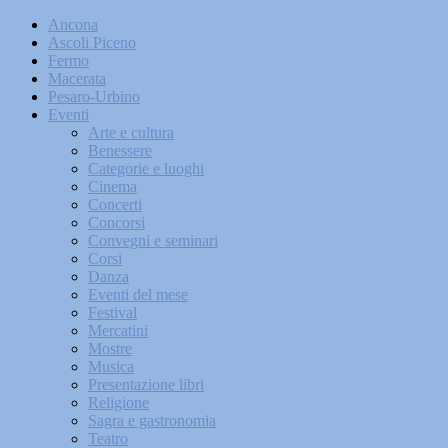
Ancona
Ascoli Piceno
Fermo
Macerata
Pesaro-Urbino
Eventi
Arte e cultura
Benessere
Categorie e luoghi
Cinema
Concerti
Concorsi
Convegni e seminari
Corsi
Danza
Eventi del mese
Festival
Mercatini
Mostre
Musica
Presentazione libri
Religione
Sagra e gastronomia
Teatro