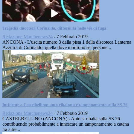
Tragedia discoteca Corinaldo, difformità nelle vie di fuga
Redazione Marchenews24
-
7 Febbraio 2019
ANCONA - L'uscita numero 3 dalla pista 1 della discoteca Lanterna
Azzurra di Corinaldo, quella dove morirono sei persone...
Incidente a Castelbellino: auto ribaltata e tamponamento sulla SS 76
Redazione Marchenews24
-
7 Febbraio 2019
CASTELBELLINO (ANCONA) - Auto si ribalta sulla SS 76
contribuendo probabilmente a innescare un tamponamento a catena
tra altre...