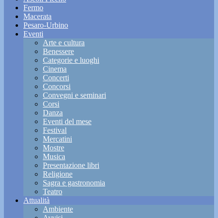
Fermo
Macerata
Pesaro-Urbino
Eventi
Arte e cultura
Benessere
Categorie e luoghi
Cinema
Concerti
Concorsi
Convegni e seminari
Corsi
Danza
Eventi del mese
Festival
Mercatini
Mostre
Musica
Presentazione libri
Religione
Sagra e gastronomia
Teatro
Attualità
Ambiente
Avvisi