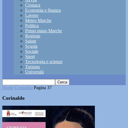
Cronaca
Economia e finanza
Lavoro
Meteo Marche
Politica
Primo piano Marche
Regione
Salute
Scuola
Sociale
Sport
Tecnologia e scienze
Turismo
Università
Home
Corinaldo
Pagina 37
Corinaldo