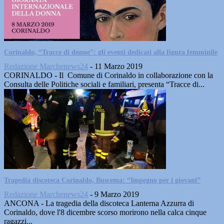
Corinaldo, “Tracce di donne”: gli eventi dedicati alla figura femminile
Redazione Marchenews24
-
11 Marzo 2019
CORINALDO - Il Comune di Corinaldo in collaborazione con la
Consulta delle Politiche sociali e familiari, presenta “Tracce di...
Tragedia discoteca Corinaldo, Buscema: “Impegno per i giovani”
Redazione Marchenews24
-
9 Marzo 2019
ANCONA - La tragedia della discoteca Lanterna Azzurra di
Corinaldo, dove l'8 dicembre scorso morirono nella calca cinque
ragazzi...