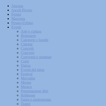
Ancona
Ascoli Piceno
Fermo
Macerata
Pesaro-Urbino
Eventi
Arte e cultura
Benessere
Categorie e luoghi
Cinema
Concerti
Concorsi
Convegni e seminari
Corsi
Danza
Eventi del mese
Festival
Mercatini
Mostre
Musica
Presentazione libri
Religione
Sagra e gastronomia
Teatro