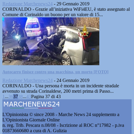
Redazione Marchenews24
-
29 Gennaio 2019
CORINALDO - Grazie all’iniziativa WiFi4EU, è stato assegnato al
Comune di Corinaldo un buono per un valore di 15...
Autocarro finisce contro una macchina, un morto [FOTO]
Redazione Marchenews24
-
24 Gennaio 2019
CORINALDO - Una persona è morta in un incidente stradale
avvenuto su strada Corinaldese, 200 metri prima di Passo...
1
...
36
37
38
...
43
Pagina 37 di 43
L'Opinionista © since 2008 - Marche News 24 supplemento a
L'Opinionista Giornale Online
n. reg. Trib. Pescara n.08/08 - Iscrizione al ROC n°17982 - p.iva
01873660680 a cura di A. Gulizia