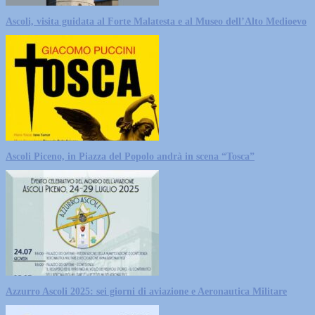
Ascoli, visita guidata al Forte Malatesta e al Museo dell’Alto Medioevo
Ascoli Piceno, in Piazza del Popolo andrà in scena “Tosca”
Azzurro Ascoli 2025: sei giorni di aviazione e Aeronautica Militare