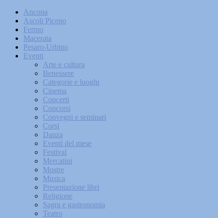
Ancona
Ascoli Piceno
Fermo
Macerata
Pesaro-Urbino
Eventi
Arte e cultura
Benessere
Categorie e luoghi
Cinema
Concerti
Concorsi
Convegni e seminari
Corsi
Danza
Eventi del mese
Festival
Mercatini
Mostre
Musica
Presentazione libri
Religione
Sagra e gastronomia
Teatro