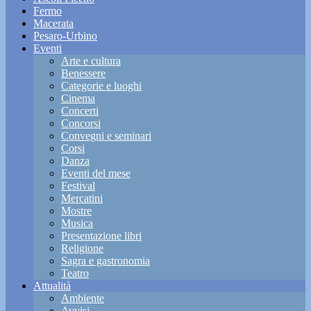
Fermo
Macerata
Pesaro-Urbino
Eventi
Arte e cultura
Benessere
Categorie e luoghi
Cinema
Concerti
Concorsi
Convegni e seminari
Corsi
Danza
Eventi del mese
Festival
Mercatini
Mostre
Musica
Presentazione libri
Religione
Sagra e gastronomia
Teatro
Attualità
Ambiente
Avvisi