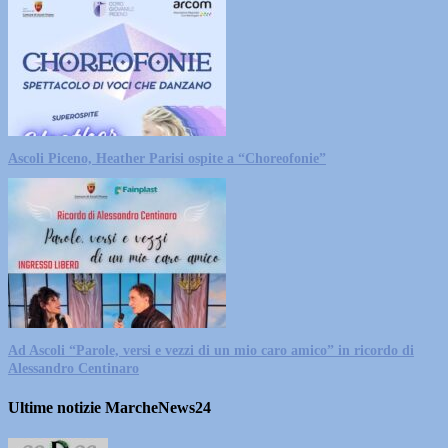
Ascoli Piceno, Heather Parisi ospite a “Choreofonie”
Ad Ascoli “Parole, versi e vezzi di un mio caro amico” in ricordo di
Alessandro Centinaro
Ultime notizie MarcheNews24