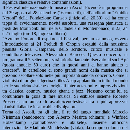
significa classica e relative contaminazioni).
Il Festival internazionale di musica di Ascoli Piceno è in programma
dal 29 agosto al 28 settembre (16 concerti), nell’auditorium “Emidio
Neroni” della Fondazione Carisap (inizio alle 20,30), ed ha come
tappa di avvicinamento, novità assoluta, una rassegna pianistica ai
piedi dei Monti Sibillini, nella Cittadella di Montemonaco, il 23, 24
e 25 luglio (ore 18, ingresso libero).
“Avremo l’onore di ospitare al Festival, per un cammeo, ovvero
l’introduzione ai 24 Preludi di Chopin eseguiti dalla notissima
pianista Gloria Campaner, dello scrittore, critico musicale e
conduttore televisivo Alessandro Baricco. Questo concerto, in
programma il 5 settembre, sarà prioritariamente riservato ai soci Apf
(quota annuale 50 euro) che in questi anni ci hanno aiutato a
crescere”. In cartellone ci sono grandi nomi della musica che si
possono ascoltare solo nelle più importanti sale da concerto. Come il
violinista di origine algerina Gilles Apap applaudito in tutto il mondo
per le sue virtuosistiche e originali interpretazioni e improvvisazioni
tra classica, country, musica gitana e jazz. Nessuno come lui sa
comunicare la gioia di fare musica. Si esibisce insieme Roberto
Prosseda, un amico di ascolipicenofestival, tra i più apprezzati
pianisti italiani e insatncabile divulgatore.
Torna ad Ascoli, tra gli altri, il re del tango mondiale Marcelo
Nisinman (bandoneon) con Alberto Mesirca (chitarre) e Winfried
Holzenkamp (contrabbasso e ukukele). Insieme all’icona
internazionale Vladimir Mendelsshn (viola), da sempre colonna del