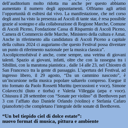
dell’auditorium molto ridotta ma anche per questo abbiamo
aumentato il numero degli appuntamenti. Offriamo agli artisti
l’opportunità di esibirsi dal vivo. La manifestazione, che nel corso
degli anni ha visto la presenza ad Ascoli di tante star, è resa possibile
grazie al sostegno e alla collaborazione di Regione Marche, Comune
di Ascoli Piceno, Fondazione Cassa di Risparmio di Ascoli Piceno,
Camera di Commercio delle Marche, Ministero della cultura e Amat.
Anche in riferimento alla candidatura di Ascoli Piceno a capitale
della cultura 2024 ci auguriamo che questo Festival possa diventare
un punto di riferimento nazionale per la musica classica”.
Ascolipicenofstival è anche, come sempre, una vetrina di giovani
talenti. Spazio ai giovani, infatti, oltre che con la rassegna tra i
Sibillini, con la maratona pianistica , dalle 14 alle 23, nel Chiostro di
San Francesco tra la gente di passaggio. L’apertura del Festival, ad
ingresso libero, il 29 agosto, “Da un cammino nascosto”, è
un’incursione nella musica popolare saltarelo compreso. Esegue il
trio formato da Paolo Rossetti Murittu (percussioni e voce), Simone
Colavecchi (liuto e tiorba) e Valeria Villeggia (arpa e voce).
Chiusura il 28 settembre con “Sonate per violino” di Beethoven part
3 con l’affiato duo Daniele Orlando (violino) e Stefania Cafaro
(pianoforte) che completano l’integrale delle sonate di Beethoven.
“Un bel tiepido ciel di dolce estate”:
nuovo format di musica, pittura e ambiente