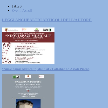
TAGS
Eventi Ascoli
LEGGI ANCHE
ALTRI ARTICOLI DELL'AUTORE
“Nuovi Spazi Musicali”, dal 3 al 21 ottobre ad Ascoli Piceno