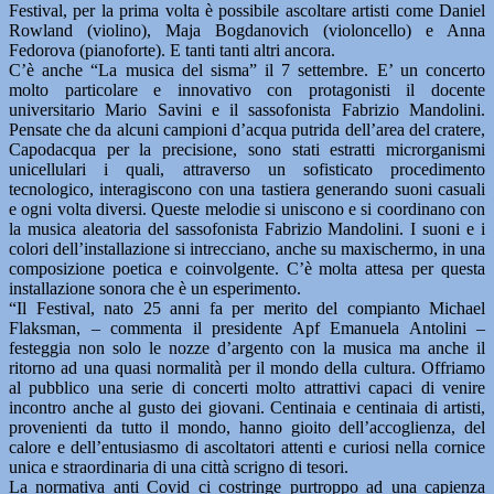
Festival, per la prima volta è possibile ascoltare artisti come Daniel
Rowland (violino), Maja Bogdanovich (violoncello) e Anna
Fedorova (pianoforte). E tanti tanti altri ancora.
C’è anche “La musica del sisma” il 7 settembre. E’ un concerto
molto particolare e innovativo con protagonisti il docente
universitario Mario Savini e il sassofonista Fabrizio Mandolini.
Pensate che da alcuni campioni d’acqua putrida dell’area del cratere,
Capodacqua per la precisione, sono stati estratti microrganismi
unicellulari i quali, attraverso un sofisticato procedimento
tecnologico, interagiscono con una tastiera generando suoni casuali
e ogni volta diversi. Queste melodie si uniscono e si coordinano con
la musica aleatoria del sassofonista Fabrizio Mandolini. I suoni e i
colori dell’installazione si intrecciano, anche su maxischermo, in una
composizione poetica e coinvolgente. C’è molta attesa per questa
installazione sonora che è un esperimento.
“Il Festival, nato 25 anni fa per merito del compianto Michael
Flaksman, – commenta il presidente Apf Emanuela Antolini –
festeggia non solo le nozze d’argento con la musica ma anche il
ritorno ad una quasi normalità per il mondo della cultura. Offriamo
al pubblico una serie di concerti molto attrattivi capaci di venire
incontro anche al gusto dei giovani. Centinaia e centinaia di artisti,
provenienti da tutto il mondo, hanno gioito dell’accoglienza, del
calore e dell’entusiasmo di ascoltatori attenti e curiosi nella cornice
unica e straordinaria di una città scrigno di tesori.
La normativa anti Covid ci costringe purtroppo ad una capienza