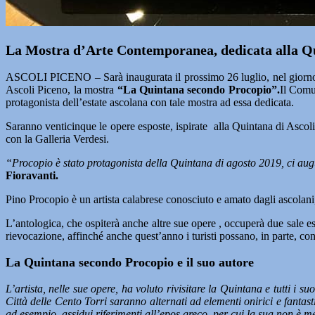
La Mostra d’Arte Contemporanea, dedicata alla Quin
ASCOLI PICENO – Sarà inaugurata il prossimo 26 luglio, nel giorno d
Ascoli Piceno, la mostra
“La Quintana secondo Procopio”.
Il Comu
protagonista dell’estate ascolana con tale mostra ad essa dedicata.
Saranno venticinque le opere esposte, ispirate alla Quintana di Asco
con la Galleria Verdesi.
“Procopio è stato protagonista della Quintana di agosto 2019, ci augu
Fioravanti.
Pino Procopio è un artista calabrese conosciuto e amato dagli ascolani
L’antologica, che ospiterà anche altre sue opere , occuperà due sale espo
rievocazione, affinché anche quest’anno i turisti possano, in parte, con
La Quintana secondo Procopio e il suo autore
L’artista, nelle sue opere, ha voluto rivisitare la Quintana e tutti i 
Città delle Cento Torri saranno alternati ad elementi onirici e fantas
ad esempio, assidui riferimenti all’epos greco, per cui la sua non è m