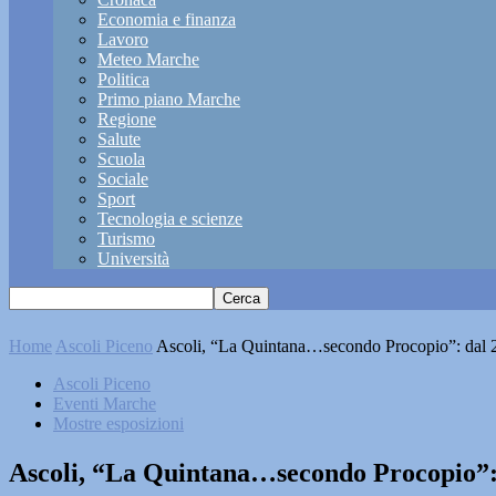
Economia e finanza
Lavoro
Meteo Marche
Politica
Primo piano Marche
Regione
Salute
Scuola
Sociale
Sport
Tecnologia e scienze
Turismo
Università
Home
Ascoli Piceno
Ascoli, “La Quintana…secondo Procopio”: dal 2
Ascoli Piceno
Eventi Marche
Mostre esposizioni
Ascoli, “La Quintana…secondo Procopio”: 