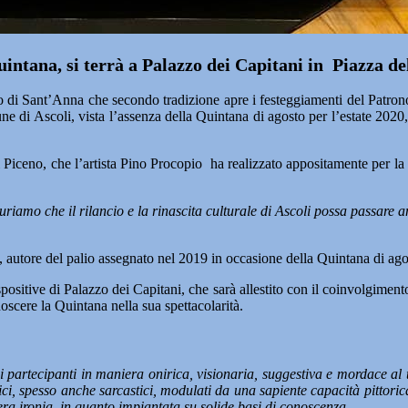
tana, si terrà a Palazzo dei Capitani in Piazza del
i Sant’Anna che secondo tradizione apre i festeggiamenti del Patrono 
ne di Ascoli, vista l’assenza della Quintana di agosto per l’estate 20
li Piceno, che l’artista Pino Procopio ha realizzato appositamente per 
riamo che il rilancio e la rinascita culturale di Ascoli possa passare 
, autore del palio assegnato nel 2019 in occasione della Quintana di ago
sitive di Palazzo dei Capitani, che sarà allestito con il coinvolgimento d
oscere la Quintana nella sua spettacolarità.
suoi partecipanti in maniera onirica, visionaria, suggestiva e mordace al
tici, spesso anche sarcastici, modulati da una sapiente capacità pittori
era ironia, in quanto impiantata su solide basi di conoscenza.