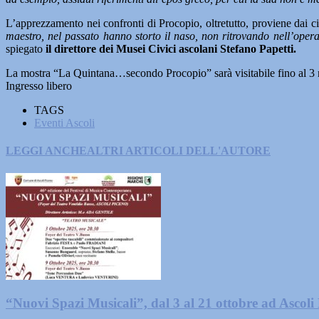
L’apprezzamento nei confronti di Procopio, oltretutto, proviene dai c
maestro, nel passato hanno storto il naso, non ritrovando nell’opera
spiegato
il direttore dei Musei Civici ascolani Stefano Papetti.
La mostra “La Quintana…secondo Procopio” sarà visitabile fino al 3
Ingresso libero
TAGS
Eventi Ascoli
LEGGI ANCHE
ALTRI ARTICOLI DELL'AUTORE
“Nuovi Spazi Musicali”, dal 3 al 21 ottobre ad Ascoli