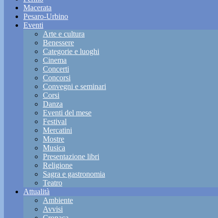
Macerata
Pesaro-Urbino
Eventi
Arte e cultura
Benessere
Categorie e luoghi
Cinema
Concerti
Concorsi
Convegni e seminari
Corsi
Danza
Eventi del mese
Festival
Mercatini
Mostre
Musica
Presentazione libri
Religione
Sagra e gastronomia
Teatro
Attualità
Ambiente
Avvisi
Cronaca