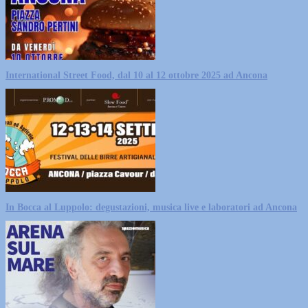
International Street Food, dal 10 al 12 ottobre 2025 ad Ancona
In Bocca al Luppolo: degustazioni, musica live e laboratori ad Ancona