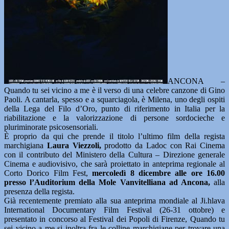
ANCONA –
Quando tu sei vicino a me è il verso di una celebre canzone di Gino
Paoli. A cantarla, spesso e a squarciagola, è Milena, uno degli ospiti
della Lega del Filo d’Oro, punto di riferimento in Italia per la
riabilitazione e la valorizzazione di persone sordocieche e
pluriminorate psicosensoriali.
È proprio da qui che prende il titolo l’ultimo film della regista
marchigiana
Laura Viezzoli,
prodotto da Ladoc con Rai Cinema
con il contributo del Ministero della Cultura – Direzione generale
Cinema e audiovisivo, che sarà proiettato in anteprima regionale al
Corto Dorico Film Fest,
mercoledì 8 dicembre alle ore 16.00
presso l’Auditorium della Mole Vanvitelliana ad Ancona,
alla
presenza della regista.
Già recentemente premiato alla sua anteprima mondiale al Ji.hlava
International Documentary Film Festival (26-31 ottobre) e
presentato in concorso al Festival dei Popoli di Firenze, Quando tu
sei vicino a me si inoltra fra le colline marchigiane per trovare una