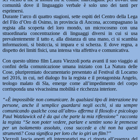
comunità dove il linguaggio verbale è solo uno dei tanti per
esprimersi.
Durante l’arco di quattro stagioni, sette ospiti del Centro della Lega
del Filo d’Oro di Osimo, in provincia di Ancona, accompagnano la
regista alla scoperta del loro mondo, un microcosmo con una
straordinaria concentrazione di linguaggi diversi in cui si usa
prevalentemente il tatto e, alla distanza di una mano, ci si scambia
informazioni, si bisticcia, si impara e si scherza. E dove regna, a
dispetto dei limiti fisici, una intensa vita affettiva e comunicativa.
Con questo ultimo film Laura Viezzoli porta avanti il suo viaggio ai
confini della comunicazione umana iniziato con La Natura delle
Cose, pluripremiato documentario presentato al Festival di Locarno
nel 2016, in cui, nel dialogo fra la regista e il protagonista Angelo,
teologo malato di Sla, emerge come all’impedimento del corpo
corrisponda una vivacissima mobilità e ricchezza interiore.
“«È impossibile non comunicare. In qualsiasi tipo di interazione tra
persone, anche il semplice guardarsi negli occhi, si sta sempre
comunicando qualche cosa all’altro» afferma il filosofo e psicologo
Paul Watzlawick ed è da qui che parte la mia riflessione” racconta
la regista “Se non poter vedere, parlare e sentire sono le premesse
per un isolamento assoluto, cosa succede a chi non ha questi
strumenti? Cosa significa per loro che io giri un film?”
Viezzoli lascia aperti gli interrogativi ma ci riporta all’essenza del