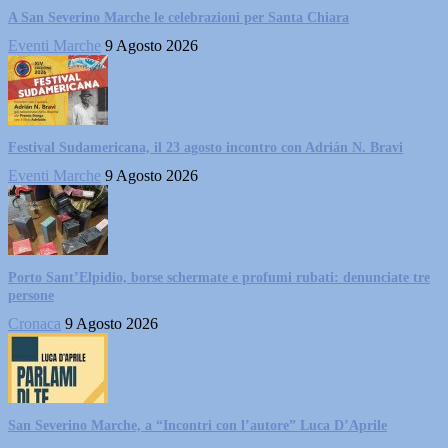
A San Severino Marche le celebrazioni per Santa Chiara
Eventi Marche
9 Agosto 2026
Festival Sudamericana, il 23 agosto incontro con Adrián N. Bravi
Eventi Marche
9 Agosto 2026
Porto Sant’Elpidio, borse schermate e profumi rubati: denunciate tre
persone
Cronaca
9 Agosto 2026
San Severino Marche, a “Incontri con l’autore” Luca D’Aprile