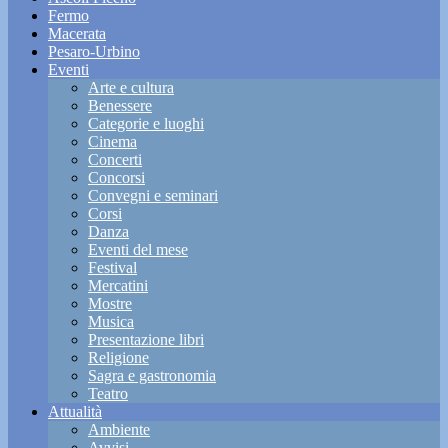
Fermo
Macerata
Pesaro-Urbino
Eventi
Arte e cultura
Benessere
Categorie e luoghi
Cinema
Concerti
Concorsi
Convegni e seminari
Corsi
Danza
Eventi del mese
Festival
Mercatini
Mostre
Musica
Presentazione libri
Religione
Sagra e gastronomia
Teatro
Attualità
Ambiente
Avvisi