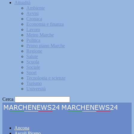
Attualità
Ambiente
Avvisi
Cronaca
Economia e finanza
Lavoro
Meteo Marche
Politica
Primo piano Marche
Regione
Salute
Scuola
Sociale
Sport
Tecnologia e scienze
Turismo
Università
Cerca
Marchenews24
Ancona
Ascoli Piceno