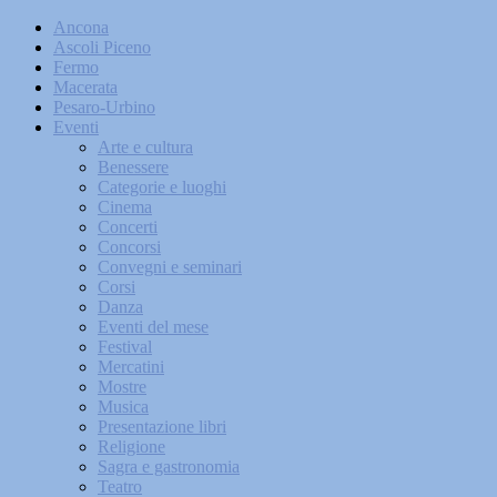
Ancona
Ascoli Piceno
Fermo
Macerata
Pesaro-Urbino
Eventi
Arte e cultura
Benessere
Categorie e luoghi
Cinema
Concerti
Concorsi
Convegni e seminari
Corsi
Danza
Eventi del mese
Festival
Mercatini
Mostre
Musica
Presentazione libri
Religione
Sagra e gastronomia
Teatro