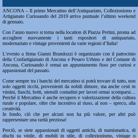
ANCONA – Il primo Mercatino dell’Antiquariato, Collezionismo e
Artigianato Curiosando del 2019 arriva puntuale l’ultimo weekend
di gennaio.
Con l’anno nuovo si torna nella location di Piazza Pertini, pronta ad
accogliere nuovamente i tanti espositori di antiquariato,
modernariato e vintage provenienti da varie regioni d’Italia!
L’evento a firma Gianni Brandozzi è organizzato con il patrocinio
della Confartigianato di Ancona e Pesaro Urbino e del Comune di
Ancona, Curiosando è ormai un appuntamento fisso per curiosi e
appassionati del passato.
Come sempre tra i banchi del mercatino si potrà trovare di tutto, non
solo oggetti ricchi, provenienti da nobili dimore, ma anche cesti in
vimini, fiaschi, botti, utensili contadini per lavori ormai scomparsi…
Perché il Mercatino è anche recupero e valorizzazione della cultura
rurale e popolare, oltre che incentivo al riuso, al non – spreco, alla
creatività.
In fondo, ciò che per alcuni non ha più valore, per altri può
rappresentare una rarità preziosa!
Perciò, se siete appassionati di oggetti antichi, di numismatica, di
dischi su vinile, di mobili in stile, di collezionismo, vintage o