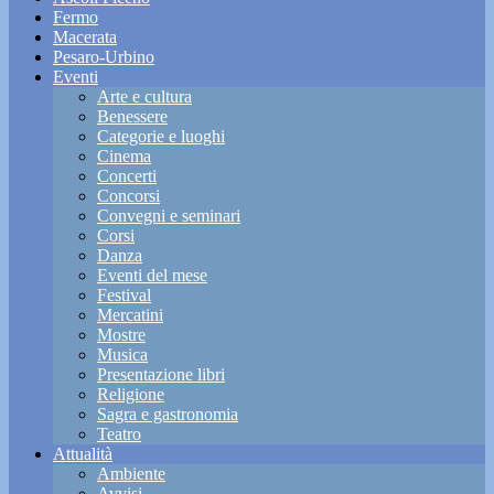
Fermo
Macerata
Pesaro-Urbino
Eventi
Arte e cultura
Benessere
Categorie e luoghi
Cinema
Concerti
Concorsi
Convegni e seminari
Corsi
Danza
Eventi del mese
Festival
Mercatini
Mostre
Musica
Presentazione libri
Religione
Sagra e gastronomia
Teatro
Attualità
Ambiente
Avvisi