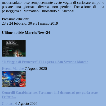
modernariato, o se semplicemente avete voglia di curiosare un po’ e
passare una giornata diversa, non perdete l’occasione di una
passeggiata al Mercatino Curiosando di Ancona!
Prossime edizioni:
23 e 24 febbraio, 30 e 31 marzo 2019
Ultime notizie MarcheNews24
“Il Viaggio di Francesco” l’11 agosto a San Severino Marche
Eventi Marche
7 Agosto 2026
Controlli Carabinieri nel Fermano: in 5 denunciati per guida sotto
l’effetto...
Cronaca
6 Agosto 2026