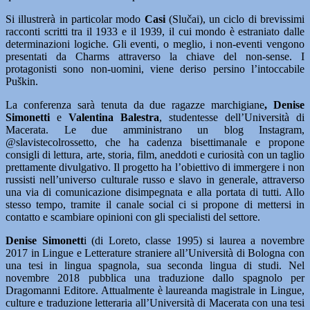
Si illustrerà in particolar modo
Casi
(Slučai), un ciclo di brevissimi
racconti scritti tra il 1933 e il 1939, il cui mondo è estraniato dalle
determinazioni logiche. Gli eventi, o meglio, i non-eventi vengono
presentati da Charms attraverso la chiave del non-sense. I
protagonisti sono non-uomini, viene deriso persino l’intoccabile
Puškin.
La conferenza sarà tenuta da due ragazze marchigiane
, Denise
Simonetti
e
Valentina Balestra
, studentesse dell’Università di
Macerata. Le due amministrano un blog Instagram,
@slavistecolrossetto, che ha cadenza bisettimanale e propone
consigli di lettura, arte, storia, film, aneddoti e curiosità con un taglio
prettamente divulgativo. Il progetto ha l’obiettivo di immergere i non
russisti nell’universo culturale russo e slavo in generale, attraverso
una via di comunicazione disimpegnata e alla portata di tutti. Allo
stesso tempo, tramite il canale social ci si propone di mettersi in
contatto e scambiare opinioni con gli specialisti del settore.
Denise Simonett
i (di Loreto, classe 1995) si laurea a novembre
2017 in Lingue e Letterature straniere all’Università di Bologna con
una tesi in lingua spagnola, sua seconda lingua di studi. Nel
novembre 2018 pubblica una traduzione dallo spagnolo per
Dragomanni Editore. Attualmente è laureanda magistrale in Lingue,
culture e traduzione letteraria all’Università di Macerata con una tesi