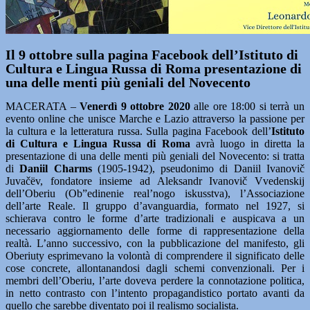
Il 9 ottobre sulla pagina Facebook dell’Istituto di
Cultura e Lingua Russa di Roma presentazione di
una delle menti più geniali del Novecento
MACERATA –
Venerdì 9 ottobre 2020
alle ore 18:00 si terrà un
evento online che unisce Marche e Lazio attraverso la passione per
la cultura e la letteratura russa. Sulla pagina Facebook dell’
Istituto
di Cultura e Lingua Russa di Roma
avrà luogo in diretta la
presentazione di una delle menti più geniali del Novecento: si tratta
di
Daniil Charms
(1905-1942), pseudonimo di Daniil Ivanovič
Juvačëv, fondatore insieme ad Aleksandr Ivanovič Vvedenskij
dell’Oberiu (Ob”edinenie real’nogo iskusstva), l’Associazione
dell’arte Reale. Il gruppo d’avanguardia, formato nel 1927, si
schierava contro le forme d’arte tradizionali e auspicava a un
necessario aggiornamento delle forme di rappresentazione della
realtà. L’anno successivo, con la pubblicazione del manifesto, gli
Oberiuty esprimevano la volontà di comprendere il significato delle
cose concrete, allontanandosi dagli schemi convenzionali. Per i
membri dell’Oberiu, l’arte doveva perdere la connotazione politica,
in netto contrasto con l’intento propagandistico portato avanti da
quello che sarebbe diventato poi il realismo socialista.