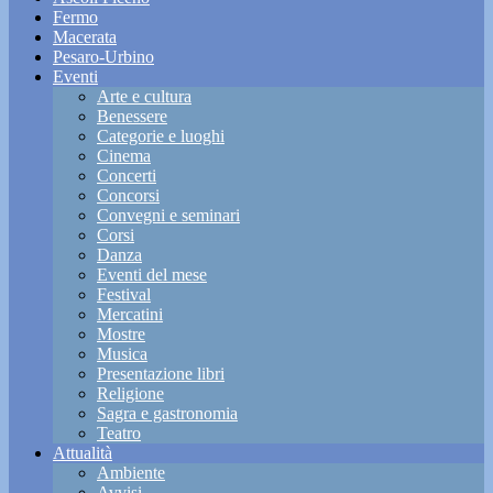
Fermo
Macerata
Pesaro-Urbino
Eventi
Arte e cultura
Benessere
Categorie e luoghi
Cinema
Concerti
Concorsi
Convegni e seminari
Corsi
Danza
Eventi del mese
Festival
Mercatini
Mostre
Musica
Presentazione libri
Religione
Sagra e gastronomia
Teatro
Attualità
Ambiente
Avvisi