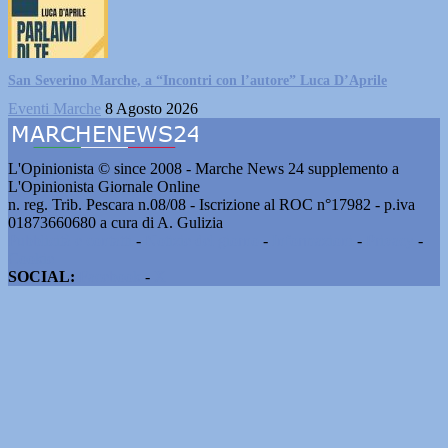
San Severino Marche, a “Incontri con l’autore” Luca D’Aprile
Eventi Marche
8 Agosto 2026
L'Opinionista © since 2008 - Marche News 24 supplemento a
L'Opinionista Giornale Online
n. reg. Trib. Pescara n.08/08 - Iscrizione al ROC n°17982 - p.iva
01873660680 a cura di A. Gulizia
Pubblicità e contatti
-
Notizie del giorno
-
Informazioni
-
Privacy
-
Cookie
SOCIAL:
Facebook
-
X