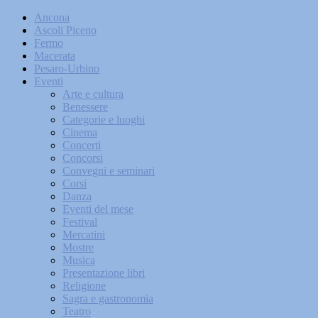
Ancona
Ascoli Piceno
Fermo
Macerata
Pesaro-Urbino
Eventi
Arte e cultura
Benessere
Categorie e luoghi
Cinema
Concerti
Concorsi
Convegni e seminari
Corsi
Danza
Eventi del mese
Festival
Mercatini
Mostre
Musica
Presentazione libri
Religione
Sagra e gastronomia
Teatro