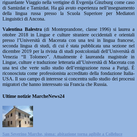
riguardante Viaggio nella vertigine di Evgenija Ginzburg come caso
di Samizdat e Tamizdat. Ha già avuto esperienza nell’insegnamento
della lingua russa presso la Scuola Superiore per Mediatori
Linguistici di Ancona.
Valentina Balestra
(di Monteprandone, classe 1996) si laurea a
ottobre 2018 in Lingue e culture straniere occidentali e orientali
presso l’Università di Macerata con una tesi in lingua francese,
seconda lingua di studi, di cui è stata pubblicata una sezione nel
dicembre 2019 per la rivista di studi postcoloniali dell’Università di
Venezia “Il Tolomeo”. Attualmente è laureanda magistrale in
Lingue, culture e traduzione letteraria all’Università di Macerata con
una tesi che verte sullo studio dell’emigrazione russa a Parigi. È
riconosciuta come professionista accreditato della fondazione Italia-
USA. Il suo campo di interesse si concentra sullo studio dei processi
migratori che hanno interessato sia Francia che Russia.
Ultime notizie MarcheNews24
San Severino Marche, sisma: abitazione torna agibile a Colleluce