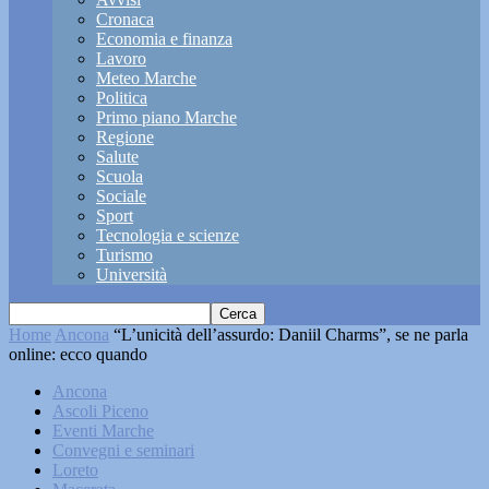
Cronaca
Economia e finanza
Lavoro
Meteo Marche
Politica
Primo piano Marche
Regione
Salute
Scuola
Sociale
Sport
Tecnologia e scienze
Turismo
Università
Home
Ancona
“L’unicità dell’assurdo: Daniil Charms”, se ne parla
online: ecco quando
Ancona
Ascoli Piceno
Eventi Marche
Convegni e seminari
Loreto