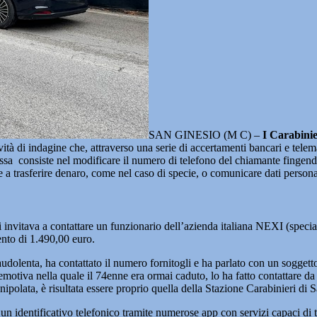
SAN GINESIO (M C) –
I Carabinie
à di indagine che, attraverso una serie di accertamenti bancari e telemat
essa consiste nel modificare il numero di telefono del chiamante fingendo
ore a trasferire denaro, come nel caso di specie, o comunicare dati persona
i invitava a contattare un funzionario dell’azienda italiana NEXI (speciali
ento di 1.490,00 euro.
udolenta, ha contattato il numero fornitogli e ha parlato con un soggetto 
emotiva nella quale il 74enne era ormai caduto, lo ha fatto contattare d
polata, è risultata essere proprio quella della Stazione Carabinieri di 
un identificativo telefonico tramite numerose app con servizi capaci di