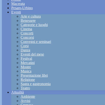
Macerata
Pesaro-Urbino
Eventi
Arte e cultura
Benessere
Categorie e luoghi
Cinema
Concerti
Concorsi
Convegni e seminari
Corsi
Danza
Eventi del mese
Festival
Mercatini
Mostre
Musica
Presentazione libri
Religione
Sagra e gastronomia
Teatro
Attualità
Ambiente
Avvisi
Cronaca