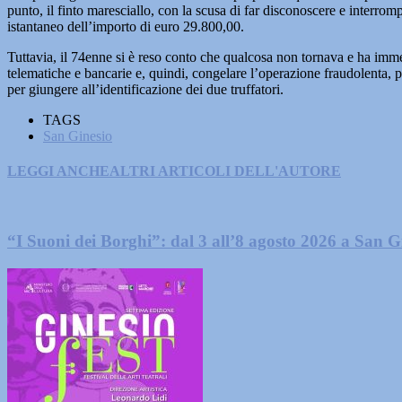
punto, il finto maresciallo, con la scusa di far disconoscere e interrom
istantaneo dell’importo di euro 29.800,00.
Tuttavia, il 74enne si è reso conto che qualcosa non tornava e ha imme
telematiche e bancarie e, quindi, congelare l’operazione fraudolenta, p
per giungere all’identificazione dei due truffatori.
TAGS
San Ginesio
LEGGI ANCHE
ALTRI ARTICOLI DELL'AUTORE
“I Suoni dei Borghi”: dal 3 all’8 agosto 2026 a San G