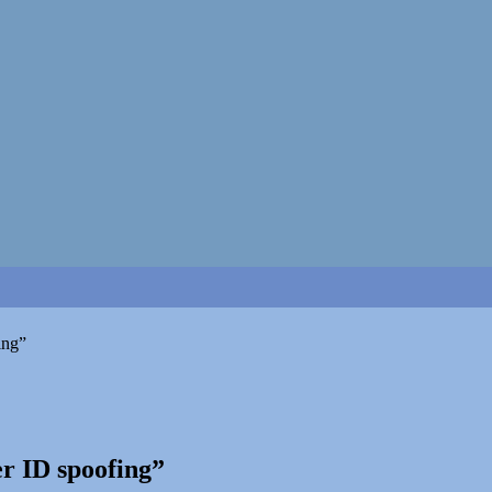
ing”
er ID spoofing”