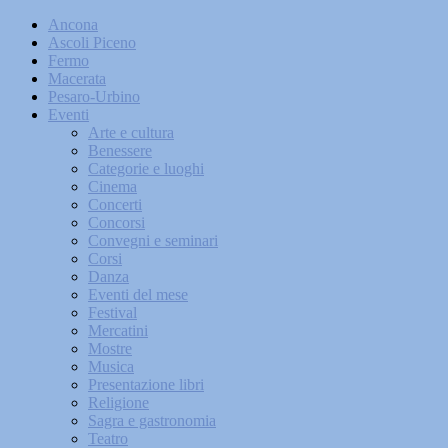
Ancona
Ascoli Piceno
Fermo
Macerata
Pesaro-Urbino
Eventi
Arte e cultura
Benessere
Categorie e luoghi
Cinema
Concerti
Concorsi
Convegni e seminari
Corsi
Danza
Eventi del mese
Festival
Mercatini
Mostre
Musica
Presentazione libri
Religione
Sagra e gastronomia
Teatro