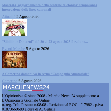
Macerata, aggiornamento della centrale telefonica: temporanea
interruzione delle linee comunali
Attualità
5 Agosto 2026
“Sibillini e Dintorni” dal 20 al 22 agosto 2026 il raduno...
Eventi Marche
5 Agosto 2026
A Camerino domani va in scena “Compagnia Amatoriale”
Camerino
5 Agosto 2026
L'Opinionista © since 2008 - Marche News 24 supplemento a
L'Opinionista Giornale Online
n. reg. Trib. Pescara n.08/08 - Iscrizione al ROC n°17982 - p.iva
01873660680 a cura di A. Gulizia