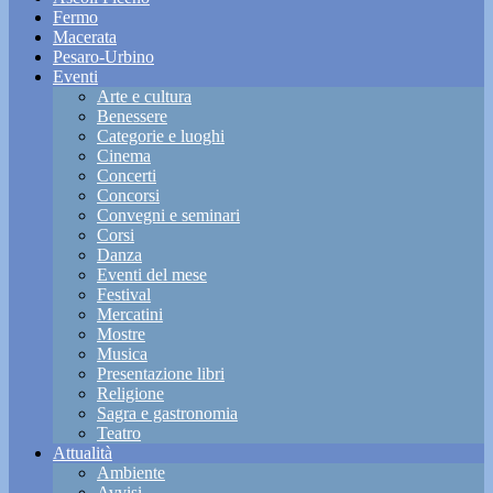
Fermo
Macerata
Pesaro-Urbino
Eventi
Arte e cultura
Benessere
Categorie e luoghi
Cinema
Concerti
Concorsi
Convegni e seminari
Corsi
Danza
Eventi del mese
Festival
Mercatini
Mostre
Musica
Presentazione libri
Religione
Sagra e gastronomia
Teatro
Attualità
Ambiente
Avvisi