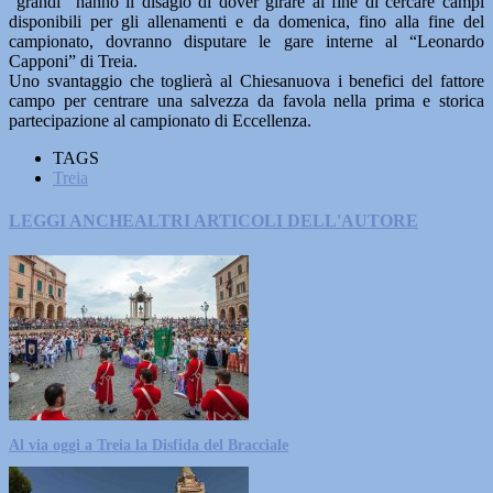
“grandi” hanno il disagio di dover girare al fine di cercare campi
disponibili per gli allenamenti e da domenica, fino alla fine del
campionato, dovranno disputare le gare interne al “Leonardo
Capponi” di Treia.
Uno svantaggio che toglierà al Chiesanuova i benefici del fattore
campo per centrare una salvezza da favola nella prima e storica
partecipazione al campionato di Eccellenza.
TAGS
Treia
LEGGI ANCHE
ALTRI ARTICOLI DELL'AUTORE
Al via oggi a Treia la Disfida del Bracciale