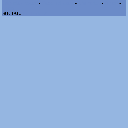
Pubblicità e contatti
-
Notizie del giorno
-
Informazioni
-
Privacy
-
Cookie
SOCIAL:
Facebook
-
X