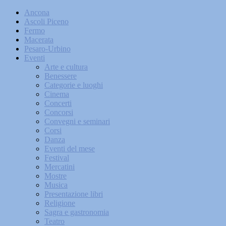
Ancona
Ascoli Piceno
Fermo
Macerata
Pesaro-Urbino
Eventi
Arte e cultura
Benessere
Categorie e luoghi
Cinema
Concerti
Concorsi
Convegni e seminari
Corsi
Danza
Eventi del mese
Festival
Mercatini
Mostre
Musica
Presentazione libri
Religione
Sagra e gastronomia
Teatro