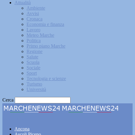
Attualità
Ambiente
Avvisi
Cronaca
Economia e finanza
Lavoro
Meteo Marche
Politica
Primo piano Marche
Regione
Salute
Scuola
Sociale
Sport
Tecnologia e scienze
Turismo
Università
Cerca
Marchenews24
Ancona
Ascoli Piceno