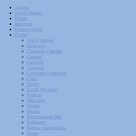
Ancona
Ascoli Piceno
Fermo
Macerata
Pesaro-Urbino
Eventi
Arte e cultura
Benessere
Categorie e luoghi
Cinema
Concerti
Concorsi
Convegni e seminari
Corsi
Danza
Eventi del mese
Festival
Mercatini
Mostre
Musica
Presentazione libri
Religione
Sagra e gastronomia
Teatro