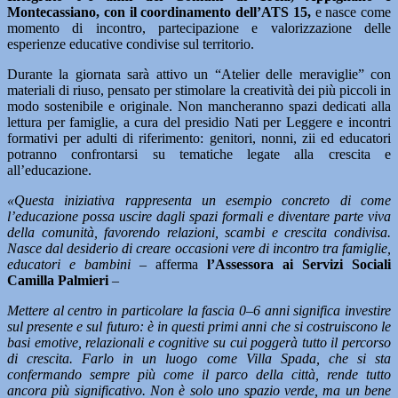
Montecassiano, con il coordinamento dell’ATS 15,
e nasce come
momento di incontro, partecipazione e valorizzazione delle
esperienze educative condivise sul territorio.
Durante la giornata sarà attivo un “Atelier delle meraviglie” con
materiali di riuso, pensato per stimolare la creatività dei più piccoli in
modo sostenibile e originale. Non mancheranno spazi dedicati alla
lettura per famiglie, a cura del presidio Nati per Leggere e incontri
formativi per adulti di riferimento: genitori, nonni, zii ed educatori
potranno confrontarsi su tematiche legate alla crescita e
all’educazione.
«Questa iniziativa rappresenta un esempio concreto di come
l’educazione possa uscire dagli spazi formali e diventare parte viva
della comunità, favorendo relazioni, scambi e crescita condivisa.
Nasce dal desiderio di creare occasioni vere di incontro tra famiglie,
educatori e bambini –
afferma
l’Assessora ai Servizi Sociali
Camilla Palmieri
–
Mettere al centro in particolare la fascia 0–6 anni significa investire
sul presente e sul futuro: è in questi primi anni che si costruiscono le
basi emotive, relazionali e cognitive su cui poggerà tutto il percorso
di crescita. Farlo in un luogo come Villa Spada, che si sta
confermando sempre più come il parco della città, rende tutto
ancora più significativo. Non è solo uno spazio verde, ma un bene