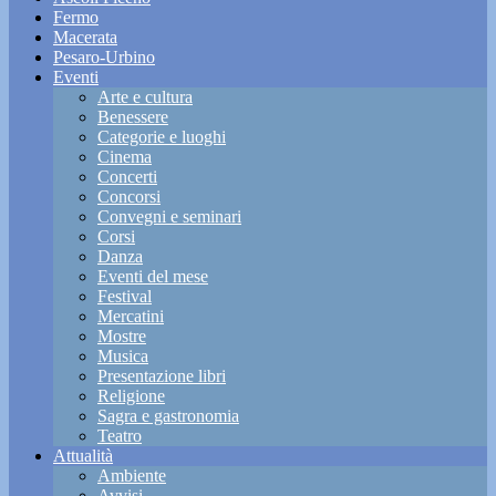
Fermo
Macerata
Pesaro-Urbino
Eventi
Arte e cultura
Benessere
Categorie e luoghi
Cinema
Concerti
Concorsi
Convegni e seminari
Corsi
Danza
Eventi del mese
Festival
Mercatini
Mostre
Musica
Presentazione libri
Religione
Sagra e gastronomia
Teatro
Attualità
Ambiente
Avvisi