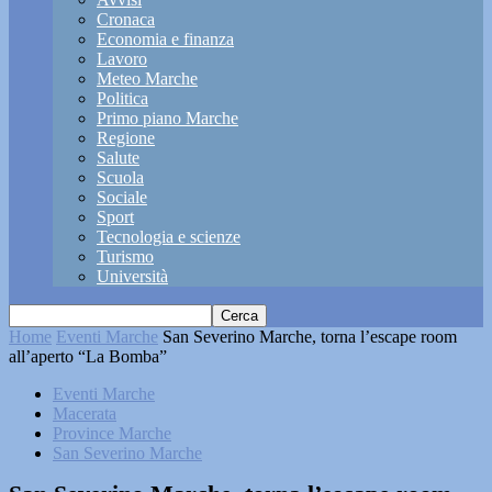
Cronaca
Economia e finanza
Lavoro
Meteo Marche
Politica
Primo piano Marche
Regione
Salute
Scuola
Sociale
Sport
Tecnologia e scienze
Turismo
Università
Home
Eventi Marche
San Severino Marche, torna l’escape room
all’aperto “La Bomba”
Eventi Marche
Macerata
Province Marche
San Severino Marche