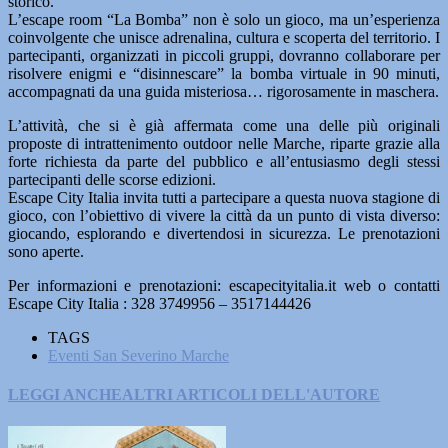
storico.
L’escape room “La Bomba” non è solo un gioco, ma un’esperienza
coinvolgente che unisce adrenalina, cultura e scoperta del territorio. I
partecipanti, organizzati in piccoli gruppi, dovranno collaborare per
risolvere enigmi e “disinnescare” la bomba virtuale in 90 minuti,
accompagnati da una guida misteriosa… rigorosamente in maschera.
L’attività, che si è già affermata come una delle più originali
proposte di intrattenimento outdoor nelle Marche, riparte grazie alla
forte richiesta da parte del pubblico e all’entusiasmo degli stessi
partecipanti delle scorse edizioni.
Escape City Italia invita tutti a partecipare a questa nuova stagione di
gioco, con l’obiettivo di vivere la città da un punto di vista diverso:
giocando, esplorando e divertendosi in sicurezza. Le prenotazioni
sono aperte.
Per informazioni e prenotazioni: escapecityitalia.it web o contatti
Escape City Italia : 328 3749956 – 3517144426
TAGS
Eventi San Severino Marche
LEGGI ANCHE
ALTRI ARTICOLI DELL'AUTORE