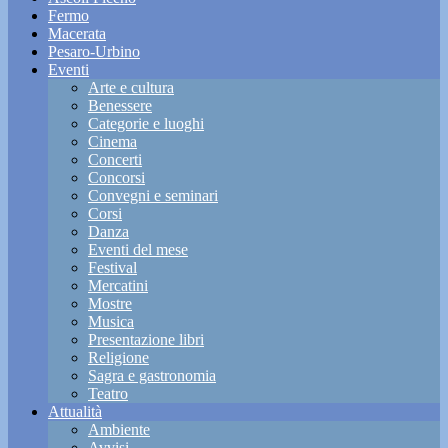
Fermo
Macerata
Pesaro-Urbino
Eventi
Arte e cultura
Benessere
Categorie e luoghi
Cinema
Concerti
Concorsi
Convegni e seminari
Corsi
Danza
Eventi del mese
Festival
Mercatini
Mostre
Musica
Presentazione libri
Religione
Sagra e gastronomia
Teatro
Attualità
Ambiente
Avvisi