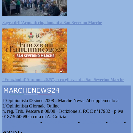
Sagra dell’Acquaticcio, domani a San Severino Marche
“Emozioni d’Autunno 2025”, ecco gli eventi a San Severino Marche
L'Opinionista © since 2008 - Marche News 24 supplemento a
L'Opinionista Giornale Online
n. reg. Trib. Pescara n.08/08 - Iscrizione al ROC n°17982 - p.iva
01873660680 a cura di A. Gulizia
Pubblicità e contatti
-
Notizie del giorno
-
Informazioni
-
Privacy
-
Cookie
SOCIAL:
Facebook
-
X