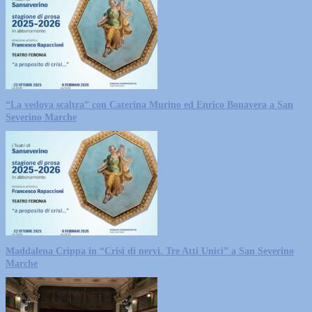
“La vedova scaltra” con Caterina Murino ed Enrico Bonavera a San
Severino Marche
Maddalena Crippa in “Crisi di nervi. Tre Atti Unici” a San Severino
Marche