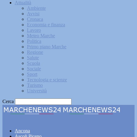
Attualità
Ambiente
Avvisi
Cronaca
Economia e finanza
Lavoro
Meteo Marche
Politica
Primo piano Marche
Regione
Salute
Scuola
Sociale
Sport
Tecnologia e scienze
Turismo
Università
Cerca
Marchenews24
Ancona
Ascoli Piceno