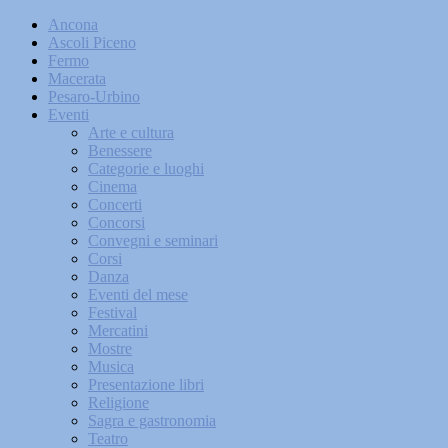
Ancona
Ascoli Piceno
Fermo
Macerata
Pesaro-Urbino
Eventi
Arte e cultura
Benessere
Categorie e luoghi
Cinema
Concerti
Concorsi
Convegni e seminari
Corsi
Danza
Eventi del mese
Festival
Mercatini
Mostre
Musica
Presentazione libri
Religione
Sagra e gastronomia
Teatro