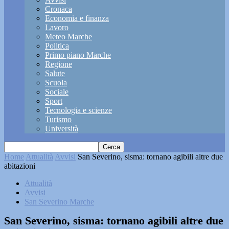
Cronaca
Economia e finanza
Lavoro
Meteo Marche
Politica
Primo piano Marche
Regione
Salute
Scuola
Sociale
Sport
Tecnologia e scienze
Turismo
Università
Home
Attualità
Avvisi
San Severino, sisma: tornano agibili altre due
abitazioni
Attualità
Avvisi
San Severino Marche
San Severino, sisma: tornano agibili altre due