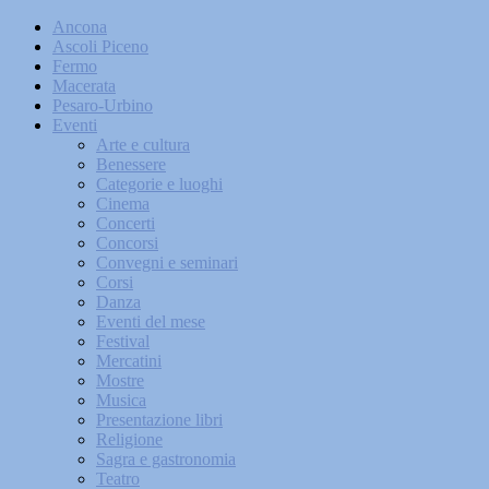
Ancona
Ascoli Piceno
Fermo
Macerata
Pesaro-Urbino
Eventi
Arte e cultura
Benessere
Categorie e luoghi
Cinema
Concerti
Concorsi
Convegni e seminari
Corsi
Danza
Eventi del mese
Festival
Mercatini
Mostre
Musica
Presentazione libri
Religione
Sagra e gastronomia
Teatro