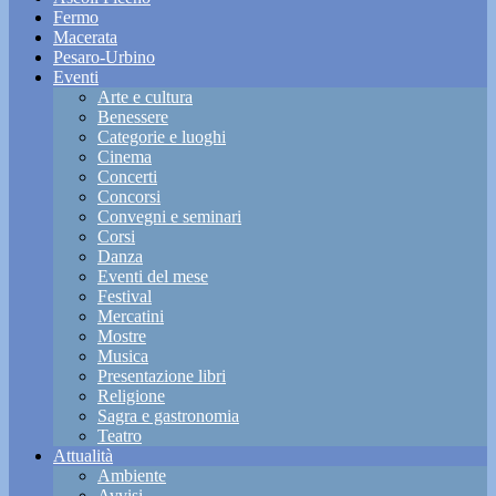
Fermo
Macerata
Pesaro-Urbino
Eventi
Arte e cultura
Benessere
Categorie e luoghi
Cinema
Concerti
Concorsi
Convegni e seminari
Corsi
Danza
Eventi del mese
Festival
Mercatini
Mostre
Musica
Presentazione libri
Religione
Sagra e gastronomia
Teatro
Attualità
Ambiente
Avvisi