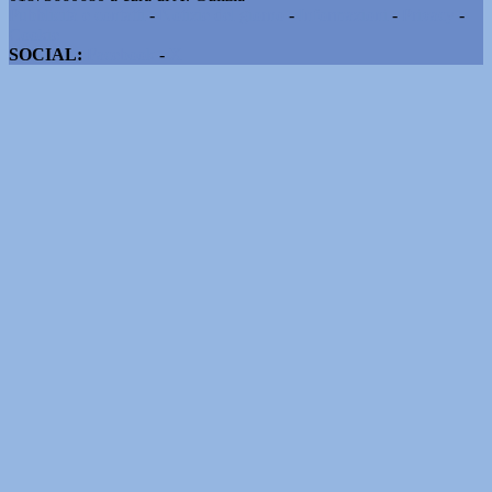
Pubblicità e contatti
-
Notizie del giorno
-
Informazioni
-
Privacy
-
Cookie
SOCIAL:
Facebook
-
X