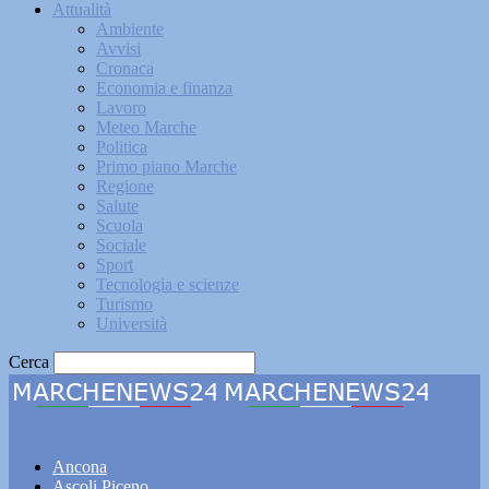
Attualità
Ambiente
Avvisi
Cronaca
Economia e finanza
Lavoro
Meteo Marche
Politica
Primo piano Marche
Regione
Salute
Scuola
Sociale
Sport
Tecnologia e scienze
Turismo
Università
Cerca
Marchenews24
Ancona
Ascoli Piceno