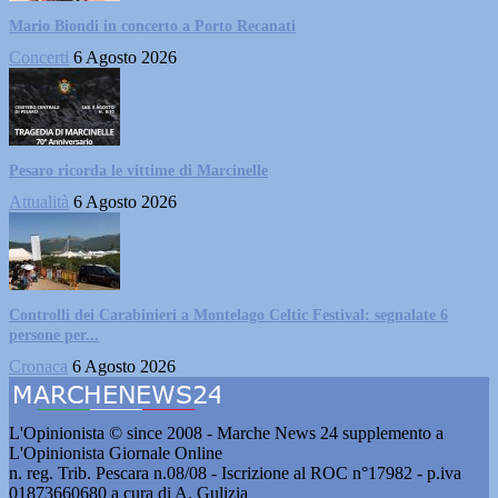
Mario Biondi in concerto a Porto Recanati
Concerti
6 Agosto 2026
Pesaro ricorda le vittime di Marcinelle
Attualità
6 Agosto 2026
Controlli dei Carabinieri a Montelago Celtic Festival: segnalate 6
persone per...
Cronaca
6 Agosto 2026
L'Opinionista © since 2008 - Marche News 24 supplemento a
L'Opinionista Giornale Online
n. reg. Trib. Pescara n.08/08 - Iscrizione al ROC n°17982 - p.iva
01873660680 a cura di A. Gulizia