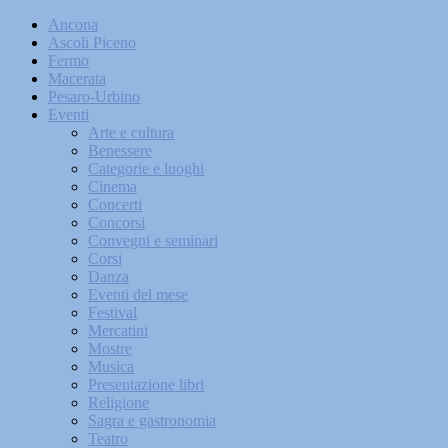
Ancona
Ascoli Piceno
Fermo
Macerata
Pesaro-Urbino
Eventi
Arte e cultura
Benessere
Categorie e luoghi
Cinema
Concerti
Concorsi
Convegni e seminari
Corsi
Danza
Eventi del mese
Festival
Mercatini
Mostre
Musica
Presentazione libri
Religione
Sagra e gastronomia
Teatro