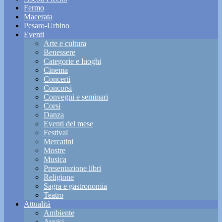
Fermo
Macerata
Pesaro-Urbino
Eventi
Arte e cultura
Benessere
Categorie e luoghi
Cinema
Concerti
Concorsi
Convegni e seminari
Corsi
Danza
Eventi del mese
Festival
Mercatini
Mostre
Musica
Presentazione libri
Religione
Sagra e gastronomia
Teatro
Attualità
Ambiente
Avvisi