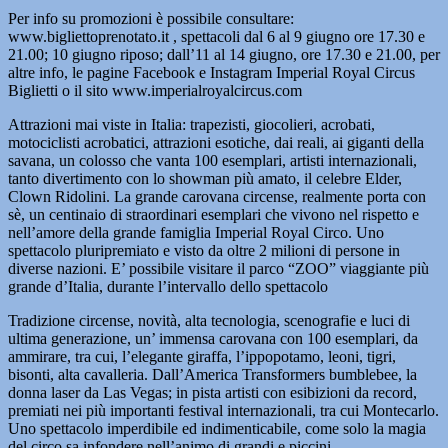
Per info su promozioni è possibile consultare:
www.bigliettoprenotato.it , spettacoli dal 6 al 9 giugno ore 17.30 e
21.00; 10 giugno riposo; dall’11 al 14 giugno, ore 17.30 e 21.00, per
altre info, le pagine Facebook e Instagram Imperial Royal Circus
Biglietti o il sito www.imperialroyalcircus.com
Attrazioni mai viste in Italia: trapezisti, giocolieri, acrobati,
motociclisti acrobatici, attrazioni esotiche, dai reali, ai giganti della
savana, un colosso che vanta 100 esemplari, artisti internazionali,
tanto divertimento con lo showman più amato, il celebre Elder,
Clown Ridolini. La grande carovana circense, realmente porta con
sè, un centinaio di straordinari esemplari che vivono nel rispetto e
nell’amore della grande famiglia Imperial Royal Circo. Uno
spettacolo pluripremiato e visto da oltre 2 milioni di persone in
diverse nazioni. E’ possibile visitare il parco “ZOO” viaggiante più
grande d’Italia, durante l’intervallo dello spettacolo
Tradizione circense, novità, alta tecnologia, scenografie e luci di
ultima generazione, un’ immensa carovana con 100 esemplari, da
ammirare, tra cui, l’elegante giraffa, l’ippopotamo, leoni, tigri,
bisonti, alta cavalleria. Dall’America Transformers bumblebee, la
donna laser da Las Vegas; in pista artisti con esibizioni da record,
premiati nei più importanti festival internazionali, tra cui Montecarlo.
Uno spettacolo imperdibile ed indimenticabile, come solo la magia
del circo sa infondere nell’animo di grandi e piccini.