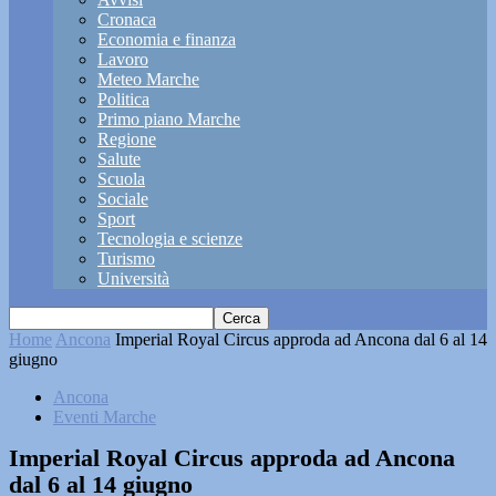
Cronaca
Economia e finanza
Lavoro
Meteo Marche
Politica
Primo piano Marche
Regione
Salute
Scuola
Sociale
Sport
Tecnologia e scienze
Turismo
Università
Home
Ancona
Imperial Royal Circus approda ad Ancona dal 6 al 14
giugno
Ancona
Eventi Marche
Imperial Royal Circus approda ad Ancona
dal 6 al 14 giugno