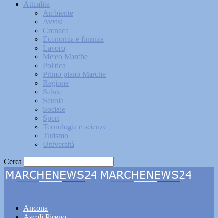
Attualità
Ambiente
Avvisi
Cronaca
Economia e finanza
Lavoro
Meteo Marche
Politica
Primo piano Marche
Regione
Salute
Scuola
Sociale
Sport
Tecnologia e scienze
Turismo
Università
Cerca
Marchenews24
Ancona
Ascoli Piceno