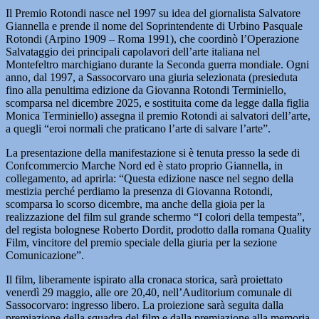
Il Premio Rotondi nasce nel 1997 su idea del giornalista Salvatore
Giannella e prende il nome del Soprintendente di Urbino Pasquale
Rotondi (Arpino 1909 – Roma 1991), che coordinò l’Operazione
Salvataggio dei principali capolavori dell’arte italiana nel
Montefeltro marchigiano durante la Seconda guerra mondiale. Ogni
anno, dal 1997, a Sassocorvaro una giuria selezionata (presieduta
fino alla penultima edizione da Giovanna Rotondi Terminiello,
scomparsa nel dicembre 2025, e sostituita come da legge dalla figlia
Monica Terminiello) assegna il premio Rotondi ai salvatori dell’arte,
a quegli “eroi normali che praticano l’arte di salvare l’arte”.
La presentazione della manifestazione si è tenuta presso la sede di
Confcommercio Marche Nord ed è stato proprio Giannella, in
collegamento, ad aprirla: “Questa edizione nasce nel segno della
mestizia perché perdiamo la presenza di Giovanna Rotondi,
scomparsa lo scorso dicembre, ma anche della gioia per la
realizzazione del film sul grande schermo “I colori della tempesta”,
del regista bolognese Roberto Dordit, prodotto dalla romana Quality
Film, vincitore del premio speciale della giuria per la sezione
Comunicazione”.
Il film, liberamente ispirato alla cronaca storica, sarà proiettato
venerdì 29 maggio, alle ore 20,40, nell’Auditorium comunale di
Sassocorvaro: ingresso libero. La proiezione sarà seguita dalla
premiazione della squadra del film e dalla premiazione alla memoria