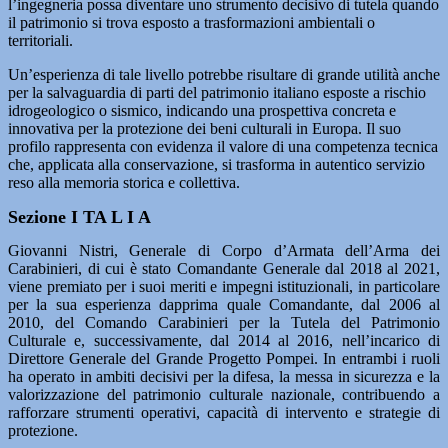
l’ingegneria possa diventare uno strumento decisivo di tutela quando
il patrimonio si trova esposto a trasformazioni ambientali o
territoriali.
Un’esperienza di tale livello potrebbe risultare di grande utilità anche
per la salvaguardia di parti del patrimonio italiano esposte a rischio
idrogeologico o sismico, indicando una prospettiva concreta e
innovativa per la protezione dei beni culturali in Europa. Il suo
profilo rappresenta con evidenza il valore di una competenza tecnica
che, applicata alla conservazione, si trasforma in autentico servizio
reso alla memoria storica e collettiva.
Sezione I TA L I A
Giovanni Nistri, Generale di Corpo d’Armata dell’Arma dei
Carabinieri, di cui è stato Comandante Generale dal 2018 al 2021,
viene premiato per i suoi meriti e impegni istituzionali, in particolare
per la sua esperienza dapprima quale Comandante, dal 2006 al
2010, del Comando Carabinieri per la Tutela del Patrimonio
Culturale e, successivamente, dal 2014 al 2016, nell’incarico di
Direttore Generale del Grande Progetto Pompei. In entrambi i ruoli
ha operato in ambiti decisivi per la difesa, la messa in sicurezza e la
valorizzazione del patrimonio culturale nazionale, contribuendo a
rafforzare strumenti operativi, capacità di intervento e strategie di
protezione.