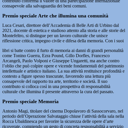
contributo conferma il valore di una partecipazione internazionale
consapevole alla salvaguardia dei beni comuni.
Premio speciale Arte che illumina una comunità
Luca Cesari, direttore dell’Accademia di Belle Arti di Urbino dal
2021, docente di estetica e studioso attento alla storia e alle storie del
Montefeltro, si distingue per un lavoro culturale che unisce
riflessione critica, impegno civile e difesa della memoria. Con i suoi
libri si batte contro il furto di memoria ai danni di grandi personalità
come Tonino Guerra, Ezra Pound, Gillo Dorfles, Francesco
Arcangeli, Paolo Volponi e Giuseppe Ungaretti, ma anche contro
l’oblio che può colpire opere e vicende fondamentali del patrimonio
intellettuale e artistico italiano. La sua attività restituisce profondità e
contesto a figure spesso trascurate, favorendo una lettura più
consapevole del rapporto tra arte, territorio e società. Il suo
contributo si colloca così in una prospettiva di responsabilità
culturale che illumina il presente attraverso la cura del passato.
Premio speciale Memoria
Antonio Magi, titolare del cinema Dopolavoro di Sassocorvaro, nel
periodo dell’Operazione Salvataggio chiuse l’attività della sala nella
Rocca Ubaldinesca per favorire la sicurezza delle opere d’arte
ricoverate, compiendo un gesto di concreta responsabilità a servizio