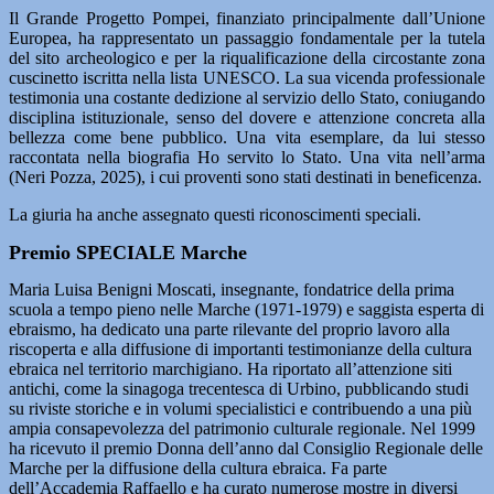
Il Grande Progetto Pompei, finanziato principalmente dall’Unione
Europea, ha rappresentato un passaggio fondamentale per la tutela
del sito archeologico e per la riqualificazione della circostante zona
cuscinetto iscritta nella lista UNESCO. La sua vicenda professionale
testimonia una costante dedizione al servizio dello Stato, coniugando
disciplina istituzionale, senso del dovere e attenzione concreta alla
bellezza come bene pubblico. Una vita esemplare, da lui stesso
raccontata nella biografia Ho servito lo Stato. Una vita nell’arma
(Neri Pozza, 2025), i cui proventi sono stati destinati in beneficenza.
La giuria ha anche assegnato questi riconoscimenti speciali.
Premio SPECIALE Marche
Maria Luisa Benigni Moscati, insegnante, fondatrice della prima
scuola a tempo pieno nelle Marche (1971-1979) e saggista esperta di
ebraismo, ha dedicato una parte rilevante del proprio lavoro alla
riscoperta e alla diffusione di importanti testimonianze della cultura
ebraica nel territorio marchigiano. Ha riportato all’attenzione siti
antichi, come la sinagoga trecentesca di Urbino, pubblicando studi
su riviste storiche e in volumi specialistici e contribuendo a una più
ampia consapevolezza del patrimonio culturale regionale. Nel 1999
ha ricevuto il premio Donna dell’anno dal Consiglio Regionale delle
Marche per la diffusione della cultura ebraica. Fa parte
dell’Accademia Raffaello e ha curato numerose mostre in diversi