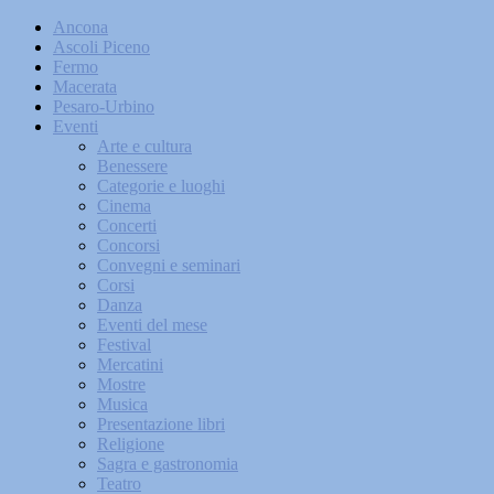
Ancona
Ascoli Piceno
Fermo
Macerata
Pesaro-Urbino
Eventi
Arte e cultura
Benessere
Categorie e luoghi
Cinema
Concerti
Concorsi
Convegni e seminari
Corsi
Danza
Eventi del mese
Festival
Mercatini
Mostre
Musica
Presentazione libri
Religione
Sagra e gastronomia
Teatro