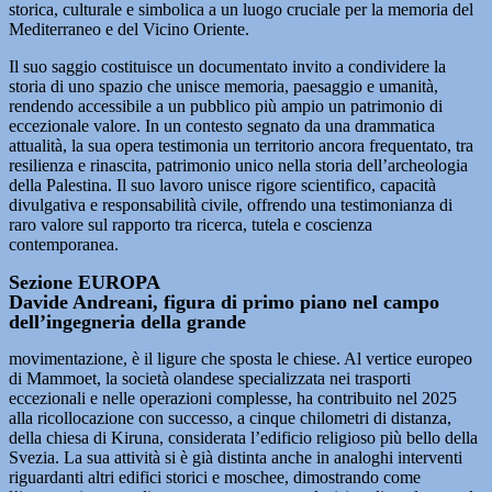
storica, culturale e simbolica a un luogo cruciale per la memoria del
Mediterraneo e del Vicino Oriente.
Il suo saggio costituisce un documentato invito a condividere la
storia di uno spazio che unisce memoria, paesaggio e umanità,
rendendo accessibile a un pubblico più ampio un patrimonio di
eccezionale valore. In un contesto segnato da una drammatica
attualità, la sua opera testimonia un territorio ancora frequentato, tra
resilienza e rinascita, patrimonio unico nella storia dell’archeologia
della Palestina. Il suo lavoro unisce rigore scientifico, capacità
divulgativa e responsabilità civile, offrendo una testimonianza di
raro valore sul rapporto tra ricerca, tutela e coscienza
contemporanea.
Sezione EUROPA
Davide Andreani, figura di primo piano nel campo
dell’ingegneria della grande
movimentazione, è il ligure che sposta le chiese. Al vertice europeo
di Mammoet, la società olandese specializzata nei trasporti
eccezionali e nelle operazioni complesse, ha contribuito nel 2025
alla ricollocazione con successo, a cinque chilometri di distanza,
della chiesa di Kiruna, considerata l’edificio religioso più bello della
Svezia. La sua attività si è già distinta anche in analoghi interventi
riguardanti altri edifici storici e moschee, dimostrando come