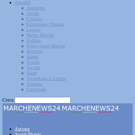
Attualità
Ambiente
Avvisi
Cronaca
Economia e finanza
Lavoro
Meteo Marche
Politica
Primo piano Marche
Regione
Salute
Scuola
Sociale
Sport
Tecnologia e scienze
Turismo
Università
Cerca
Marchenews24
Ancona
Ascoli Piceno