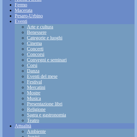
Fermo
Macerata
Pesaro-Urbino
Eventi
Arte e cultura
Benessere
Categorie e luoghi
Cinema
Concerti
Concorsi
Convegni e seminari
Corsi
Danza
Eventi del mese
Festival
Mercatini
Mostre
Musica
Presentazione libri
Religione
Sagra e gastronomia
Teatro
Attualità
Ambiente
Avvisi