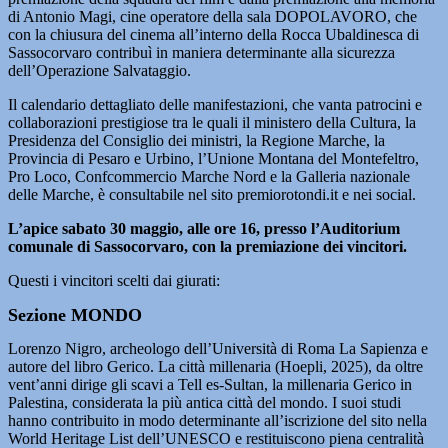
di Antonio Magi, cine operatore della sala DOPOLAVORO, che
con la chiusura del cinema all’interno della Rocca Ubaldinesca di
Sassocorvaro contribuì in maniera determinante alla sicurezza
dell’Operazione Salvataggio.
Il calendario dettagliato delle manifestazioni, che vanta patrocini e
collaborazioni prestigiose tra le quali il ministero della Cultura, la
Presidenza del Consiglio dei ministri, la Regione Marche, la
Provincia di Pesaro e Urbino, l’Unione Montana del Montefeltro,
Pro Loco, Confcommercio Marche Nord e la Galleria nazionale
delle Marche, è consultabile nel sito premiorotondi.it e nei social.
L’apice sabato 30 maggio, alle ore 16, presso l’Auditorium
comunale di Sassocorvaro, con la premiazione dei vincitori.
Questi i vincitori scelti dai giurati:
Sezione MONDO
Lorenzo Nigro, archeologo dell’Università di Roma La Sapienza e
autore del libro Gerico. La città millenaria (Hoepli, 2025), da oltre
vent’anni dirige gli scavi a Tell es-Sultan, la millenaria Gerico in
Palestina, considerata la più antica città del mondo. I suoi studi
hanno contribuito in modo determinante all’iscrizione del sito nella
World Heritage List dell’UNESCO e restituiscono piena centralità