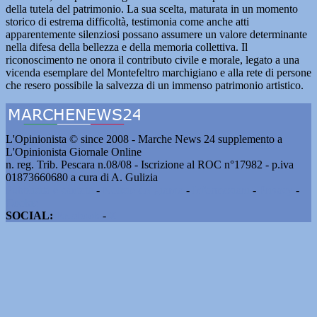
della tutela del patrimonio. La sua scelta, maturata in un momento
storico di estrema difficoltà, testimonia come anche atti
apparentemente silenziosi possano assumere un valore determinante
nella difesa della bellezza e della memoria collettiva. Il
riconoscimento ne onora il contributo civile e morale, legato a una
vicenda esemplare del Montefeltro marchigiano e alla rete di persone
che resero possibile la salvezza di un immenso patrimonio artistico.
L'Opinionista © since 2008 - Marche News 24 supplemento a
L'Opinionista Giornale Online
n. reg. Trib. Pescara n.08/08 - Iscrizione al ROC n°17982 - p.iva
01873660680 a cura di A. Gulizia
Pubblicità e contatti
-
Notizie del giorno
-
Informazioni
-
Privacy
-
Cookie
SOCIAL:
Facebook
-
X