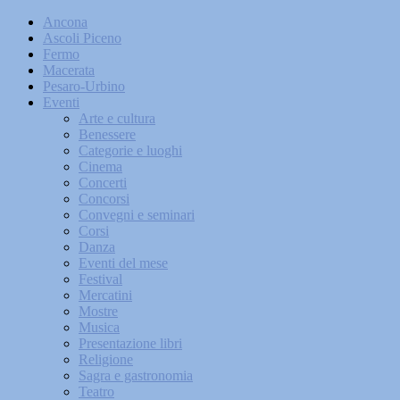
Ancona
Ascoli Piceno
Fermo
Macerata
Pesaro-Urbino
Eventi
Arte e cultura
Benessere
Categorie e luoghi
Cinema
Concerti
Concorsi
Convegni e seminari
Corsi
Danza
Eventi del mese
Festival
Mercatini
Mostre
Musica
Presentazione libri
Religione
Sagra e gastronomia
Teatro