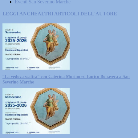
Eventi San Severino Marche
LEGGI ANCHE
ALTRI ARTICOLI DELL'AUTORE
“La vedova scaltra” con Caterina Murino ed Enrico Bonavera a San
Severino Marche