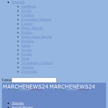
Attualità
Ambiente
Avvisi
Cronaca
Economia e finanza
Lavoro
Meteo Marche
Politica
Primo piano Marche
Regione
Salute
Scuola
Sociale
Sport
Tecnologia e scienze
Turismo
Università
Cerca
Marchenews24
Ancona
Ascoli Piceno