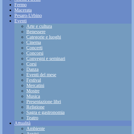
Fermo
Macerata
Pesaro-Urbino
Eventi
Arte e cultura
Benessere
Categorie e luoghi
Cinema
Concerti
Concorsi
Convegni e seminari
Corsi
Danza
Eventi del mese
Festival
Mercatini
Mostre
Musica
Presentazione libri
Religione
Sagra e gastronomia
Teatro
Attualità
Ambiente
Avvisi