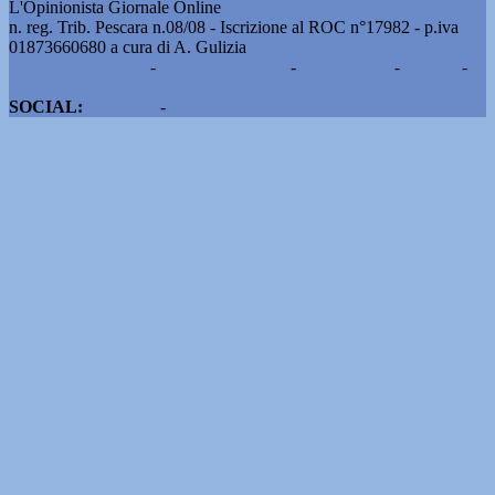
L'Opinionista Giornale Online
n. reg. Trib. Pescara n.08/08 - Iscrizione al ROC n°17982 - p.iva
01873660680 a cura di A. Gulizia
Pubblicità e contatti
-
Notizie del giorno
-
Informazioni
-
Privacy
-
Cookie
SOCIAL:
Facebook
-
X