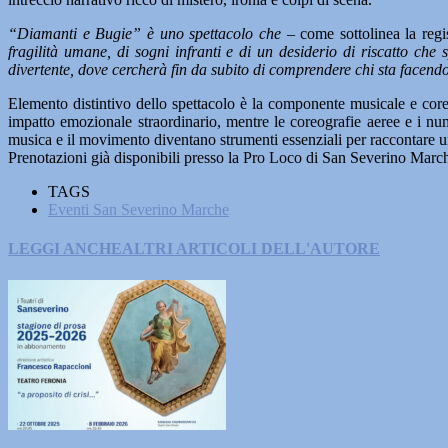
“Diamanti e Bugie” è uno spettacolo che
– come sottolinea la reg
fragilità umane, di sogni infranti e di un desiderio di riscatto che 
divertente, dove cercherà fin da subito di comprendere chi sta facendo 
Elemento distintivo dello spettacolo è la componente musicale e coreog
impatto emozionale straordinario, mentre le coreografie aeree e i nu
musica e il movimento diventano strumenti essenziali per raccontare una
Prenotazioni già disponibili presso la Pro Loco di San Severino Marche
TAGS
Eventi San Severino Marche
LEGGI ANCHE
ALTRI ARTICOLI DELL'AUTORE