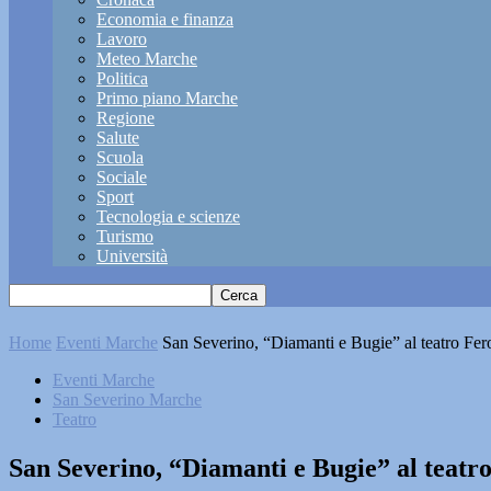
Economia e finanza
Lavoro
Meteo Marche
Politica
Primo piano Marche
Regione
Salute
Scuola
Sociale
Sport
Tecnologia e scienze
Turismo
Università
Home
Eventi Marche
San Severino, “Diamanti e Bugie” al teatro Fero
Eventi Marche
San Severino Marche
Teatro
San Severino, “Diamanti e Bugie” al teatro