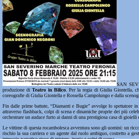
SAN SE
produzione di
Teatro in Bilico
. Per la regia di Giulia Giontella, c
coreografie di Giulia Giontella e Rossella Campolungo e dalla sceno
Fin dalle prime battute, “Diamanti e Bugie” avvolge lo spettatore in
attraverso flashback, colpi di scena e dinamiche proprie dei più celeb
orchestrare un audace furto ai danni di una prestigiosa casa di gioiell
Le vittime di questa rocambolesca avventura sono gli uomini: un ricco 
rischio la sua carriera e un agente dal ruolo ambiguo, costretto a gest
intreccio narrativo ricco di mistero, ironia e colpi di scena.