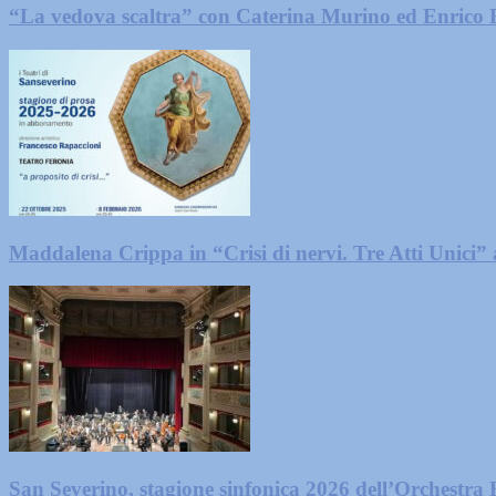
“La vedova scaltra” con Caterina Murino ed Enrico
Maddalena Crippa in “Crisi di nervi. Tre Atti Unici
San Severino, stagione sinfonica 2026 dell’Orchestr