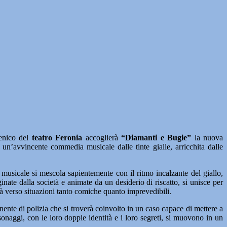
cenico del
teatro Feronia
accoglierà
“Diamanti e Bugie”
la nuova
e un’avvincente commedia musicale dalle tinte gialle, arricchita dalle
musicale si mescola sapientemente con il ritmo incalzante del giallo,
nate dalla società e animate da un desiderio di riscatto, si unisce per
rrà verso situazioni tanto comiche quanto imprevedibili.
ente di polizia che si troverà coinvolto in un caso capace di mettere a
rsonaggi, con le loro doppie identità e i loro segreti, si muovono in un