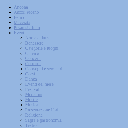
Ancona
Ascoli Piceno
Fermo
Macerata
Pesaro-Urbino
Eventi
Arte e cultura
Benessere
Categorie e luoghi
Cinema
Concerti
Concorsi
Convegni e seminari
Corsi
Danza
Eventi del mese
Festival
Mercatini
Mostre
Musica
Presentazione libri
Religione
Sagra e gastronomia
Teatro