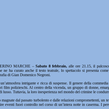
VERINO MARCHE –
Sabato 8 febbraio,
alle ore 21.15, il palcos
he ne ha curato anche il testo teatrale, lo spettacolo si presenta com
grafia di Gian Domenico Negroni.
 un’atmosfera intrigante e ricca di suspense. Il genere della commedia 
ri film polizieschi. Al centro della vicenda, un gruppo di donne, emargi
i di lusso. Tuttavia, la loro inesperienza nel mondo del crimine le condu
magnate dal passato turbolento e dalle relazioni compromettenti, un ten
ire eventi fuori controllo nel corso di un’intera notte in caserma. I pe