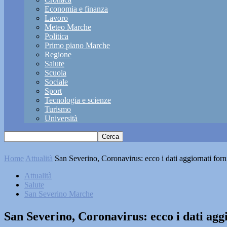
Economia e finanza
Lavoro
Meteo Marche
Politica
Primo piano Marche
Regione
Salute
Scuola
Sociale
Sport
Tecnologia e scienze
Turismo
Università
Home
Attualità
San Severino, Coronavirus: ecco i dati aggiornati forni
Attualità
Salute
San Severino Marche
San Severino, Coronavirus: ecco i dati aggi