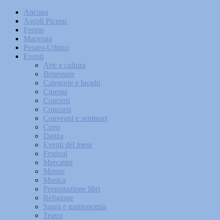
Ancona
Ascoli Piceno
Fermo
Macerata
Pesaro-Urbino
Eventi
Arte e cultura
Benessere
Categorie e luoghi
Cinema
Concerti
Concorsi
Convegni e seminari
Corsi
Danza
Eventi del mese
Festival
Mercatini
Mostre
Musica
Presentazione libri
Religione
Sagra e gastronomia
Teatro