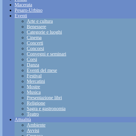
Macerata
Pesaro-Urbino
Eventi
Arte e cultura
Benessere
Categorie e luoghi
Cinema
Concerti
Concorsi
Convegni e seminari
Corsi
Danza
Eventi del mese
Festival
Mercatini
Mostre
Musica
Presentazione libri
Religione
Sagra e gastronomia
Teatro
Attualità
Ambiente
Avvisi
Cronaca