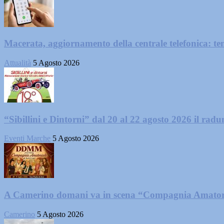
Macerata, aggiornamento della centrale telefonica: te
Attualità
5 Agosto 2026
“Sibillini e Dintorni” dal 20 al 22 agosto 2026 il radun
Eventi Marche
5 Agosto 2026
A Camerino domani va in scena “Compagnia Amator
Camerino
5 Agosto 2026