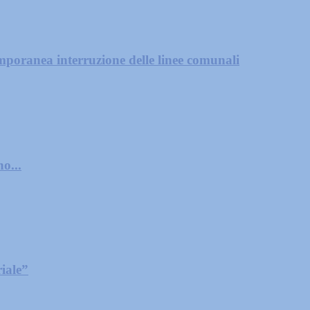
mporanea interruzione delle linee comunali
o...
iale”