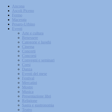
Ancona
Ascoli Piceno
Fermo
Macerata
Pesaro-Urbino
Eventi
Arte e cultura
Benessere
Categorie e luoghi
Cinema
Concerti
Concorsi
Convegni e seminari
Corsi
Danza
Eventi del mese
Festival
Mercatini
Mostre
Musica
Presentazione libri
Religione
Sagra e gastronomia
Teatro