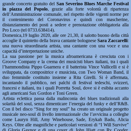
grande concerto gratuito del
San Severino Blues Marche Festival
in piazza del Popolo
, grazie alla forte volontà di ripartenza
dell’Amministrazione comunale, nel rispetto delle vigenti norme per
il contenimento del Coronavirus e quindi con mascherine,
distanziamento dei posti a sedere e prenotazione obbligatoria alla
Pro Loco (tel 0733.638414).
Domenica,19 luglio 2020, alle ore 21,30, il salotto buono della città
accoglie il quintetto della brava cantante bolognese
Sara Zaccarelli
:
una nuova straordinaria artista, una cantante con una voce e una
capacità d’interpretazione uniche.
La sua passione per la musica afroamericana è cresciuta con i
Groove Company e la crema dei musicisti blues italiani, tra i quali
l’hammondista Pippo Guarnera e il batterista Vince Vallicelli e si è
sviluppata, da compositrice e musicista, con Two Woman Band, il
duo femminile costituito insieme a Rita Girelli. Si è affermata,
incantando il pubblico, nei palchi di festival tedeschi, svizzeri,
francesi e italiani, tra i quali Porretta Soul, dove si è esibita accanto
agli americani Sax Gordon e Toni Green.
Artista eclettica passa dalla malinconia dei blues tradizionali alla
solarità del soul, senza dimenticare l’energia del funky e dell’R&B.
Con il bel disco “Sing for my soul” ha creato un originale progetto
musicale neo-soul di livello internazionale che l’avvicina a colleghe
come Lauryn Hill, Amy Winehouse, Sade, Erykah Badu, Alicia
Keys. Oltre alle magnifiche e particolari versioni di “I Will Survive”
di Gloria Gaynor e di una cover di John Hiatt con Ry Cooder,