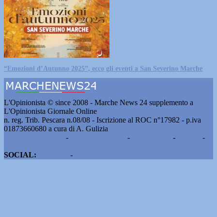
“Emozioni d’Autunno 2025”, ecco gli eventi a San Severino Marche
L'Opinionista © since 2008 - Marche News 24 supplemento a
L'Opinionista Giornale Online
n. reg. Trib. Pescara n.08/08 - Iscrizione al ROC n°17982 - p.iva
01873660680 a cura di A. Gulizia
Pubblicità e contatti
-
Notizie del giorno
-
Informazioni
-
Privacy
-
Cookie
SOCIAL:
Facebook
-
X