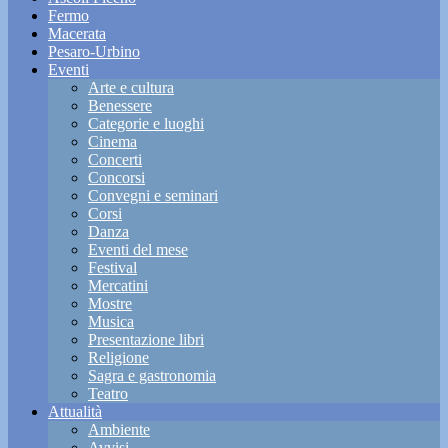
Fermo
Macerata
Pesaro-Urbino
Eventi
Arte e cultura
Benessere
Categorie e luoghi
Cinema
Concerti
Concorsi
Convegni e seminari
Corsi
Danza
Eventi del mese
Festival
Mercatini
Mostre
Musica
Presentazione libri
Religione
Sagra e gastronomia
Teatro
Attualità
Ambiente
Avvisi