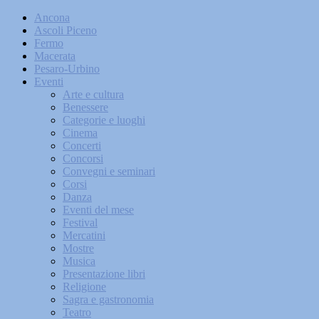
Ancona
Ascoli Piceno
Fermo
Macerata
Pesaro-Urbino
Eventi
Arte e cultura
Benessere
Categorie e luoghi
Cinema
Concerti
Concorsi
Convegni e seminari
Corsi
Danza
Eventi del mese
Festival
Mercatini
Mostre
Musica
Presentazione libri
Religione
Sagra e gastronomia
Teatro