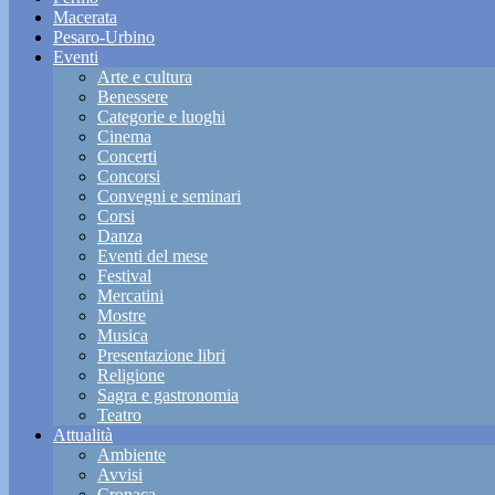
Macerata
Pesaro-Urbino
Eventi
Arte e cultura
Benessere
Categorie e luoghi
Cinema
Concerti
Concorsi
Convegni e seminari
Corsi
Danza
Eventi del mese
Festival
Mercatini
Mostre
Musica
Presentazione libri
Religione
Sagra e gastronomia
Teatro
Attualità
Ambiente
Avvisi
Cronaca