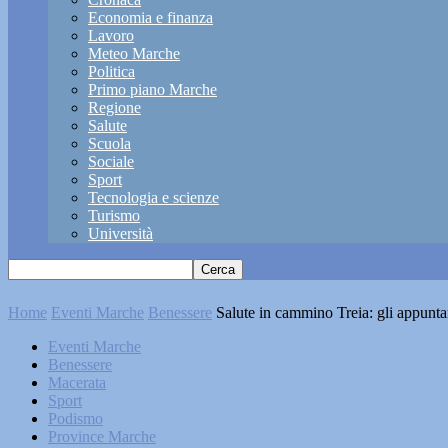
Economia e finanza
Lavoro
Meteo Marche
Politica
Primo piano Marche
Regione
Salute
Scuola
Sociale
Sport
Tecnologia e scienze
Turismo
Università
Home
Eventi Marche
Benessere
Salute in cammino Treia: gli appunta
Eventi Marche
Benessere
Macerata
Sport
Podismo
Province Marche