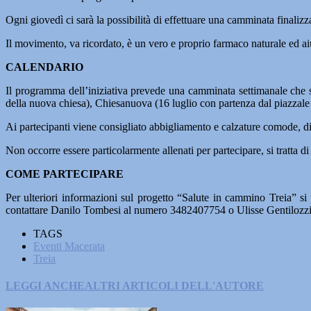
Ogni giovedì ci sarà la possibilità di effettuare una camminata finalizza
Il movimento, va ricordato, è un vero e proprio farmaco naturale ed aiu
CALENDARIO
Il programma dell’iniziativa prevede una camminata settimanale che si
della nuova chiesa), Chiesanuova (16 luglio con partenza dal piazzale
Ai partecipanti viene consigliato abbigliamento e calzature comode, di 
Non occorre essere particolarmente allenati per partecipare, si tratta 
COME PARTECIPARE
Per ulteriori informazioni sul progetto “Salute in cammino Treia” 
contattare Danilo Tombesi al numero 3482407754 o Ulisse Gentiloz
TAGS
Eventi Macerata
Treia
LEGGI ANCHE
ALTRI ARTICOLI DELL'AUTORE