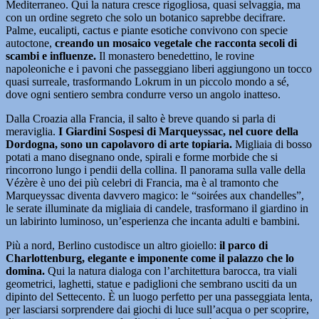
Mediterraneo. Qui la natura cresce rigogliosa, quasi selvaggia, ma
con un ordine segreto che solo un botanico saprebbe decifrare.
Palme, eucalipti, cactus e piante esotiche convivono con specie
autoctone,
creando un mosaico vegetale che racconta secoli di
scambi e influenze.
Il monastero benedettino, le rovine
napoleoniche e i pavoni che passeggiano liberi aggiungono un tocco
quasi surreale, trasformando Lokrum in un piccolo mondo a sé,
dove ogni sentiero sembra condurre verso un angolo inatteso.
Dalla Croazia alla Francia, il salto è breve quando si parla di
meraviglia.
I Giardini Sospesi di Marqueyssac, nel cuore della
Dordogna, sono un capolavoro di arte topiaria.
Migliaia di bosso
potati a mano disegnano onde, spirali e forme morbide che si
rincorrono lungo i pendii della collina. Il panorama sulla valle della
Vézère è uno dei più celebri di Francia, ma è al tramonto che
Marqueyssac diventa davvero magico: le “soirées aux chandelles”,
le serate illuminate da migliaia di candele, trasformano il giardino in
un labirinto luminoso, un’esperienza che incanta adulti e bambini.
Più a nord, Berlino custodisce un altro gioiello:
il parco di
Charlottenburg, elegante e imponente come il palazzo che lo
domina.
Qui la natura dialoga con l’architettura barocca, tra viali
geometrici, laghetti, statue e padiglioni che sembrano usciti da un
dipinto del Settecento. È un luogo perfetto per una passeggiata lenta,
per lasciarsi sorprendere dai giochi di luce sull’acqua o per scoprire,