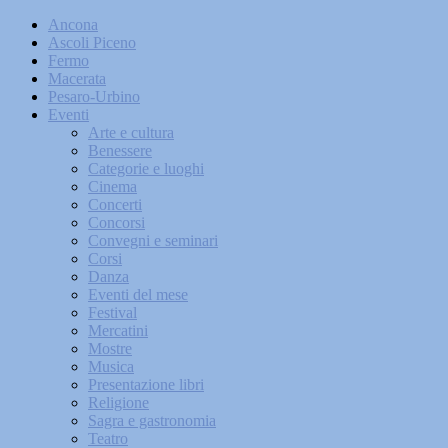
Ancona
Ascoli Piceno
Fermo
Macerata
Pesaro-Urbino
Eventi
Arte e cultura
Benessere
Categorie e luoghi
Cinema
Concerti
Concorsi
Convegni e seminari
Corsi
Danza
Eventi del mese
Festival
Mercatini
Mostre
Musica
Presentazione libri
Religione
Sagra e gastronomia
Teatro