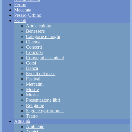
Fermo
Macerata
Pesaro-Urbino
Eventi
Arte e cultura
Benessere
Categorie e luoghi
Cinema
Concerti
Concorsi
Convegni e seminari
Corsi
Danza
Eventi del mese
Festival
Mercatini
Mostre
Musica
Presentazione libri
Religione
Sagra e gastronomia
Teatro
Attualità
Ambiente
Avvisi