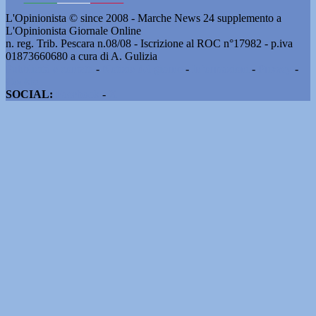
L'Opinionista © since 2008 - Marche News 24 supplemento a
L'Opinionista Giornale Online
n. reg. Trib. Pescara n.08/08 - Iscrizione al ROC n°17982 - p.iva
01873660680 a cura di A. Gulizia
Pubblicità e contatti
-
Notizie del giorno
-
Informazioni
-
Privacy
-
Cookie
SOCIAL:
Facebook
-
X