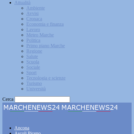
Attualità
Ambiente
Avvisi
Cronaca
Economia e finanza
Lavoro
Meteo Marche
Politica
Primo piano Marche
Regione
Salute
Scuola
Sociale
Sport
Tecnologia e scienze
Turismo
Università
Cerca
Marchenews24
Ancona
Ascoli Piceno