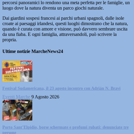
percorsi panoramici lo rendono una meta perfetta per le famiglie, un
luogo dove la natura diventa un parco giochi naturale.
Dai giardini sospesi francesi ai parchi urbani spagnoli, dalle isole
croate ai paesaggi irlandesi, questi luoghi dimostrano che la natura,
quando è curata con amore e visione, può davvero sembrare uscita
da una fiaba. E ogni famiglia, attraversandoli, può scrivere la
propria.
Ultime notizie MarcheNews24
Festival Sudamericana, il 23 agosto incontro con Adrián N. Bravi
Eventi Marche
9 Agosto 2026
Porto Sant’Elpidio, borse schermate e profumi rubati: denunciate tre
persone