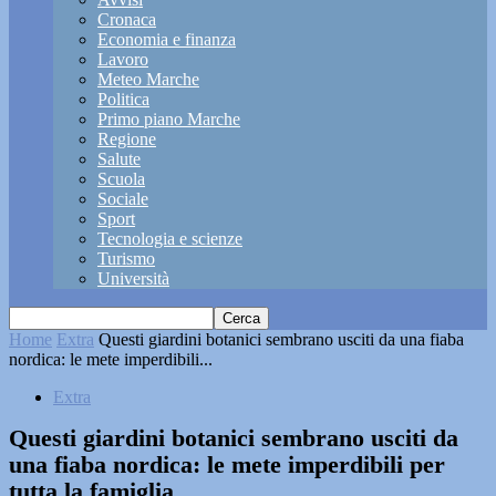
Cronaca
Economia e finanza
Lavoro
Meteo Marche
Politica
Primo piano Marche
Regione
Salute
Scuola
Sociale
Sport
Tecnologia e scienze
Turismo
Università
Home
Extra
Questi giardini botanici sembrano usciti da una fiaba
nordica: le mete imperdibili...
Extra
Questi giardini botanici sembrano usciti da
una fiaba nordica: le mete imperdibili per
tutta la famiglia