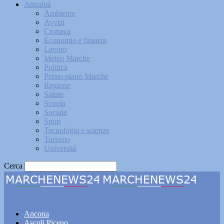
Attualità
Ambiente
Avvisi
Cronaca
Economia e finanza
Lavoro
Meteo Marche
Politica
Primo piano Marche
Regione
Salute
Scuola
Sociale
Sport
Tecnologia e scienze
Turismo
Università
Cerca
Marchenews24
Ancona
Ascoli Piceno