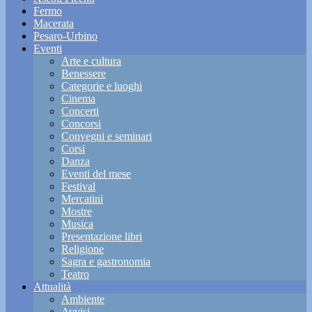
Fermo
Macerata
Pesaro-Urbino
Eventi
Arte e cultura
Benessere
Categorie e luoghi
Cinema
Concerti
Concorsi
Convegni e seminari
Corsi
Danza
Eventi del mese
Festival
Mercatini
Mostre
Musica
Presentazione libri
Religione
Sagra e gastronomia
Teatro
Attualità
Ambiente
Avvisi