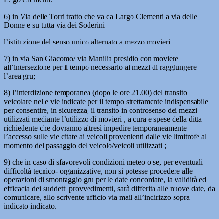
6) in Via delle Torri tratto che va da Largo Clementi a via delle
Donne e su tutta via dei Soderini
l’istituzione del senso unico alternato a mezzo movieri.
7) in via San Giacomo/ via Manilia presidio con moviere
all’intersezione per il tempo necessario ai mezzi di raggiungere
l’area gru;
8) l’interdizione temporanea (dopo le ore 21.00) del transito
veicolare nelle vie indicate per il tempo strettamente indispensabile
per consentire, in sicurezza, il transito in controsenso dei mezzi
utilizzati mediante l’utilizzo di movieri , a cura e spese della ditta
richiedente che dovranno altresì impedire temporaneamente
l’accesso sulle vie citate ai veicoli provenienti dalle vie limitrofe al
momento del passaggio del veicolo/veicoli utilizzati ;
9) che in caso di sfavorevoli condizioni meteo o se, per eventuali
difficoltà tecnico- organizzative, non si potesse procedere alle
operazioni di smontaggio gru per le date concordate, la validità ed
efficacia dei suddetti provvedimenti, sarà differita alle nuove date, da
comunicare, allo scrivente ufficio via mail all’indirizzo sopra
indicato indicato.