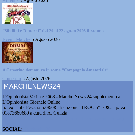
Attualità
5 Agosto 2026
“Sibillini e Dintorni” dal 20 al 22 agosto 2026 il raduno...
Eventi Marche
5 Agosto 2026
A Camerino domani va in scena “Compagnia Amatoriale”
Camerino
5 Agosto 2026
L'Opinionista © since 2008 - Marche News 24 supplemento a
L'Opinionista Giornale Online
n. reg. Trib. Pescara n.08/08 - Iscrizione al ROC n°17982 - p.iva
01873660680 a cura di A. Gulizia
Pubblicità e contatti
-
Notizie del giorno
-
Informazioni
-
Privacy
-
Cookie
SOCIAL:
Facebook
-
X