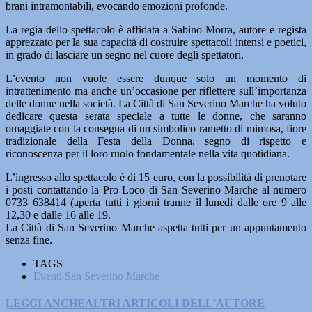
brani intramontabili, evocando emozioni profonde.
La regia dello spettacolo è affidata a Sabino Morra, autore e regista
apprezzato per la sua capacità di costruire spettacoli intensi e poetici,
in grado di lasciare un segno nel cuore degli spettatori.
L’evento non vuole essere dunque solo un momento di
intrattenimento ma anche un’occasione per riflettere sull’importanza
delle donne nella società. La Città di San Severino Marche ha voluto
dedicare questa serata speciale a tutte le donne, che saranno
omaggiate con la consegna di un simbolico rametto di mimosa, fiore
tradizionale della Festa della Donna, segno di rispetto e
riconoscenza per il loro ruolo fondamentale nella vita quotidiana.
L’ingresso allo spettacolo è di 15 euro, con la possibilità di prenotare
i posti contattando la Pro Loco di San Severino Marche al numero
0733 638414 (aperta tutti i giorni tranne il lunedì dalle ore 9 alle
12,30 e dalle 16 alle 19.
La Città di San Severino Marche aspetta tutti per un appuntamento
senza fine.
TAGS
Eventi San Severino Marche
LEGGI ANCHE
ALTRI ARTICOLI DELL'AUTORE