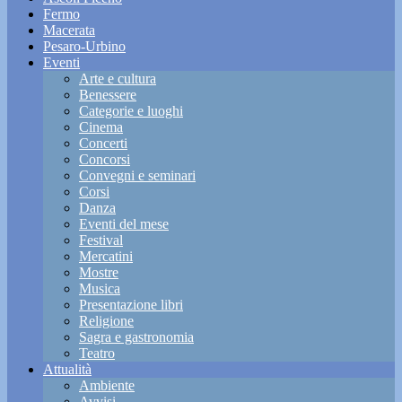
Fermo
Macerata
Pesaro-Urbino
Eventi
Arte e cultura
Benessere
Categorie e luoghi
Cinema
Concerti
Concorsi
Convegni e seminari
Corsi
Danza
Eventi del mese
Festival
Mercatini
Mostre
Musica
Presentazione libri
Religione
Sagra e gastronomia
Teatro
Attualità
Ambiente
Avvisi