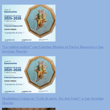
“La vedova scaltra” con Caterina Murino ed Enrico Bonavera a San
Severino Marche
Maddalena Crippa in “Crisi di nervi. Tre Atti Unici” a San Severino
Marche