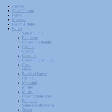
Ancona
Ascoli Piceno
Fermo
Macerata
Pesaro-Urbino
Eventi
Arte e cultura
Benessere
Categorie e luoghi
Cinema
Concerti
Concorsi
Convegni e seminari
Corsi
Danza
Eventi del mese
Festival
Mercatini
Mostre
Musica
Presentazione libri
Religione
Sagra e gastronomia
Teatro