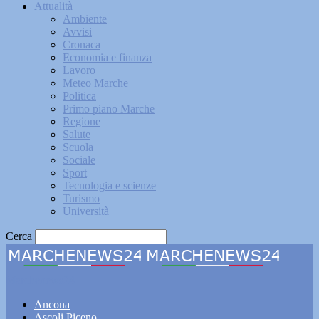
Attualità
Ambiente
Avvisi
Cronaca
Economia e finanza
Lavoro
Meteo Marche
Politica
Primo piano Marche
Regione
Salute
Scuola
Sociale
Sport
Tecnologia e scienze
Turismo
Università
Cerca
Marchenews24
Ancona
Ascoli Piceno