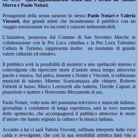
Morra e Paolo Notari.
Protagonisti della serata saranno lo stesso
Paolo Notari e Valeria
Visconti
, due grandi artisti che incanteranno il pubblico con un
viaggio emozionante tra racconti e canzoni indimenticabili.
L’iniziativa, promossa dal Comune di San Severino Marche in
collaborazione con la Pro Loco cittadina e la Pro Loco Tolentino
Cultura & Turismo, rappresenta inoltre un momento di grande
valore culturale ed emotivo.
Il pubblico avrà la possibilità di assistere a uno spettacolo intenso e
coinvolgente che ripercorre storie d’amore senza tempo attraverso
parole e musica. Sul palco, insieme a Notari e Visconti, si esibiranno
musicisti di talento: Mimmo Scaricamazza alle chitarre, Roberto
Fabietti al basso, Marco Lorenzetti alla batteria, Davide Caprari al
pianoforte e tastiere e Benvenuto Mezzanotte al sax.
Paolo Notari, volto noto del panorama televisivo e musicale italiano,
giornalista e conduttore di lunga esperienza, sarà la voce narrante
dello spettacolo, che accompagnerà il pubblico attraverso le storie
d’amore che hanno segnato la cultura e la musica italiana.
Accanto a lui ci sarà Valeria Visconti, raffinata interprete dalla voce
calda e avvolgente, che con la sua sensibilità artistica darà vita a