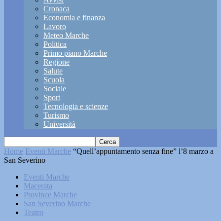
Cronaca
Economia e finanza
Lavoro
Meteo Marche
Politica
Primo piano Marche
Regione
Salute
Scuola
Sociale
Sport
Tecnologia e scienze
Turismo
Università
Home
Eventi Marche
“Quell’appuntamento senza fine” l’8 marzo a
San Severino
Eventi Marche
Macerata
Province Marche
San Severino Marche
Teatro