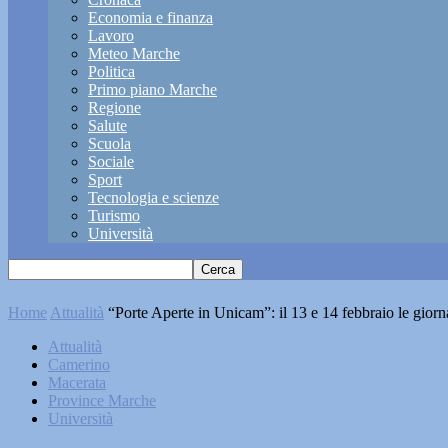
Economia e finanza
Lavoro
Meteo Marche
Politica
Primo piano Marche
Regione
Salute
Scuola
Sociale
Sport
Tecnologia e scienze
Turismo
Università
Home
Attualità
“Porte Aperte in Unicam”: il 13 e 14 febbraio le giorna
Attualità
Camerino
Macerata
Province Marche
Università