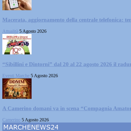
Macerata, aggiornamento della centrale telefonica: te
Attualità
5 Agosto 2026
“Sibillini e Dintorni” dal 20 al 22 agosto 2026 il radun
Eventi Marche
5 Agosto 2026
A Camerino domani va in scena “Compagnia Amator
Camerino
5 Agosto 2026