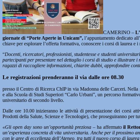
CAMERINO –
L’
giornate di “Porte Aperte in Unicam”,
l’appuntamento dedicato all’
chiave per esplorare l’offerta formativa, conoscere i corsi di laurea e i
“
Docenti, ricercatori, professionisti, studentesse e studenti universit
partecipanti per presentare nel dettaglio i corsi di studio e illustrar
ragazzi di raccogliere informazioni, chiarire dubbi, approfondire conte
Le registrazioni prenderanno il via dalle ore 08.30
presso il Centro di Ricerca ChIP in via Madonna delle Carceri. Nella 
e alla Scuola di Studi Superiori “Carlo Urbani”, un percorso formativo d
universitario di secondo livello.
Dalle ore 10.00 inizieranno le attività di presentazione dei corsi a
Prodotti della Salute, Scienze e Tecnologie), che proseguiranno per tutta
«Gli open day sono un’opportunità preziosa –
ha affermato
il Retto
un’esperienza concreta di vita universitaria. Anche per il prossimo a
con le aree di eccellenza dell’Ateneo, tra tutti il nuovo corso di laurea