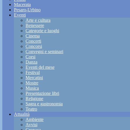
Macerata
Pesaro-Urbino
Eventi
Arte e cultura
Benessere
Categorie e luoghi
Cinema
Concerti
Concorsi
Convegni e seminari
Corsi
Danza
Eventi del mese
Festival
Mercatini
Mostre
Musica
Presentazione libri
Religione
Sagra e gastronomia
Teatro
Attualità
Ambiente
Avvisi
Cronaca