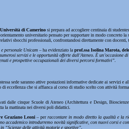
Università di Camerino
si prepara ad accogliere centinaia di studentes
orientamento universitario pensato per supportare in modo concreto la s
 relativi sbocchi professionali, confrontandosi direttamente con docenti, t
ari e personale Unicam
– ha evidenziato la
prof.ssa Isolina Marota, del
e i numerosi servizi e le opportunità offerte dall’Ateneo. È un’occasione
nuti e prospettive occupazionali dei diversi percorsi formativi”.
stessa sede saranno attive postazioni informative dedicate ai servizi e
i eccellenza che si affianca al corso di studio scelto con attività formati
ttivati dalle cinque Scuole di Ateneo (Architettura e Design, Bioscie
 la mattinata nei diversi poli didattici.
re Graziano Leoni
– per
raccontare in modo diretto la qualità e la ri
nno accademico introdurremo novità significative, con nuovi corsi e con
 in “Scienze delle attività motorie e sportive”.