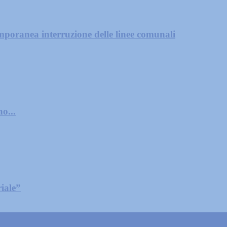
mporanea interruzione delle linee comunali
o...
iale”