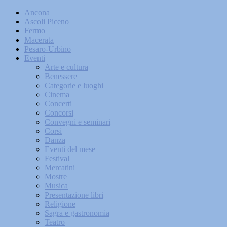
Ancona
Ascoli Piceno
Fermo
Macerata
Pesaro-Urbino
Eventi
Arte e cultura
Benessere
Categorie e luoghi
Cinema
Concerti
Concorsi
Convegni e seminari
Corsi
Danza
Eventi del mese
Festival
Mercatini
Mostre
Musica
Presentazione libri
Religione
Sagra e gastronomia
Teatro