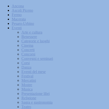
Ancona
Ascoli Piceno
Fermo
Macerata
Pesaro-Urbino
Eventi
Arte e cultura
Benessere
Categorie e luoghi
Cinema
Concerti
Concorsi
Convegni e seminari
Corsi
Danza
Eventi del mese
Festival
Mercatini
Mostre
Musica
Presentazione libri
Religione
Sagra e gastronomia
Teatro