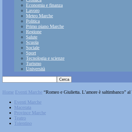
Economia e finanza
Lavoro
Meteo Marche
Politica
Primo piano Marche
Regione
Salute
Scuola
Sociale
Sport
Tecnologia e scienze
Turismo
Università
Home
Eventi Marche
“Romeo e Giulietta. L’amore è saltimbanco” al 
Eventi Marche
Macerata
Province Marche
Teatro
Tolentino