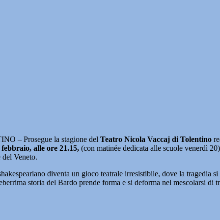
O – Prosegue la stagione del
Teatro Nicola Vaccaj di Tolentino
re
 febbraio, alle ore 21.15,
(con matinée dedicata alle scuole venerdì 20)
e del Veneto.
akespeariano diventa un gioco teatrale irresistibile, dove la tragedia si
eberrima storia del Bardo prende forma e si deforma nel mescolarsi di tra