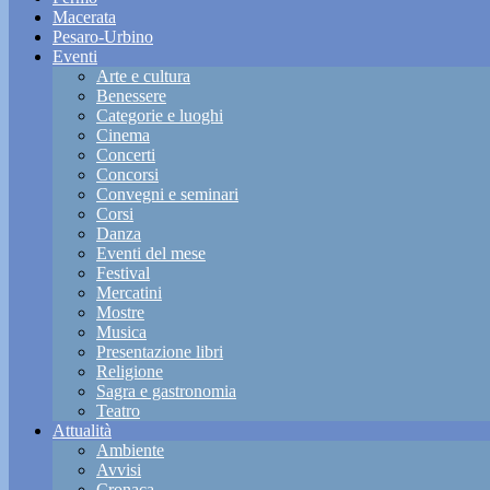
Macerata
Pesaro-Urbino
Eventi
Arte e cultura
Benessere
Categorie e luoghi
Cinema
Concerti
Concorsi
Convegni e seminari
Corsi
Danza
Eventi del mese
Festival
Mercatini
Mostre
Musica
Presentazione libri
Religione
Sagra e gastronomia
Teatro
Attualità
Ambiente
Avvisi
Cronaca