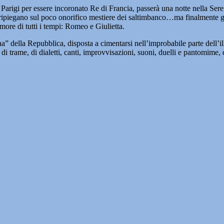
o a Parigi per essere incoronato Re di Francia, passerà una notte nella S
ripiegano sul poco onorifico mestiere dei saltimbanco…ma finalmente giun
more di tutti i tempi: Romeo e Giulietta.
 della Repubblica, disposta a cimentarsi nell’improbabile parte dell’ill
di trame, di dialetti, canti, improvvisazioni, suoni, duelli e pantomime