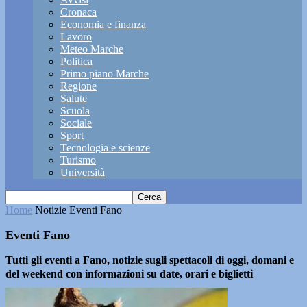
Cronaca
Economia e finanza
Lavoro
Meteo Marche
Politica
Primo piano Marche
Regione
Salute
Scuola
Sociale
Sport
Tecnologia e scienze
Turismo
Università
Home
Notizie
Eventi Fano
Eventi Fano
Tutti gli eventi a Fano, notizie sugli spettacoli di oggi, domani e
del weekend con informazioni su date, orari e biglietti