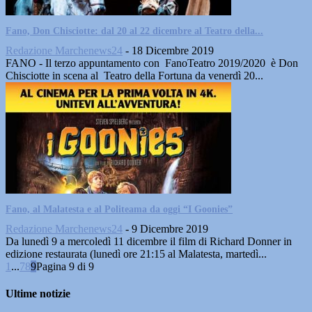
Fano, Don Chisciotte: dal 20 al 22 dicembre al Teatro della...
Redazione Marchenews24
-
18 Dicembre 2019
FANO - Il terzo appuntamento con FanoTeatro 2019/2020 è Don
Chisciotte in scena al Teatro della Fortuna da venerdì 20...
Fano, al Malatesta e al Politeama da oggi “I Goonies”
Redazione Marchenews24
-
9 Dicembre 2019
Da lunedì 9 a mercoledì 11 dicembre il film di Richard Donner in
edizione restaurata (lunedì ore 21:15 al Malatesta, martedì...
1
...
7
8
9
Pagina 9 di 9
Ultime notizie