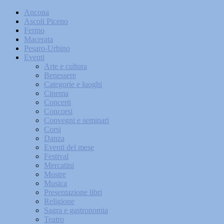
Ancona
Ascoli Piceno
Fermo
Macerata
Pesaro-Urbino
Eventi
Arte e cultura
Benessere
Categorie e luoghi
Cinema
Concerti
Concorsi
Convegni e seminari
Corsi
Danza
Eventi del mese
Festival
Mercatini
Mostre
Musica
Presentazione libri
Religione
Sagra e gastronomia
Teatro