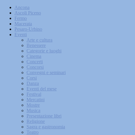
Ancona
Ascoli Piceno
Fermo
Macerata
Pesaro-Urbino
Eventi
Arte e cultura
Benessere
Categorie e luoghi
Cinema
Concerti
Concorsi
Convegni e seminari
Corsi
Danza
Eventi del mese
Festival
Mercatini
Mostre
Musica
Presentazione libri
Religione
Sagra e gastronomia
Teatro