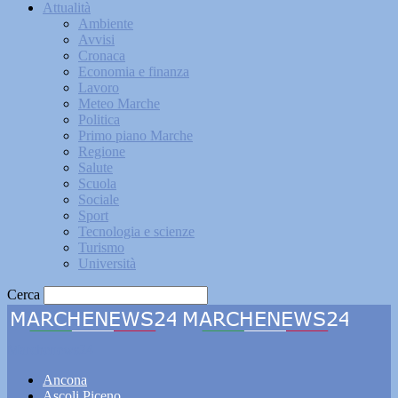
Attualità
Ambiente
Avvisi
Cronaca
Economia e finanza
Lavoro
Meteo Marche
Politica
Primo piano Marche
Regione
Salute
Scuola
Sociale
Sport
Tecnologia e scienze
Turismo
Università
Cerca
Marchenews24
Ancona
Ascoli Piceno