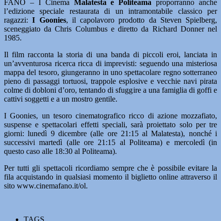
FANO – I Cinema
Malatesta e Politeama
proporranno anche
l’edizione speciale restaurata di un intramontabile classico per
ragazzi:
I Goonies
, il capolavoro prodotto da Steven Spielberg,
sceneggiato da Chris Columbus e diretto da Richard Donner nel
1985.
Il film racconta la storia di una banda di piccoli eroi, lanciata in
un’avventurosa ricerca ricca di imprevisti: seguendo una misteriosa
mappa del tesoro, giungeranno in uno spettacolare regno sotterraneo
pieno di passaggi tortuosi, trappole esplosive e vecchie navi pirata
colme di dobloni d’oro, tentando di sfuggire a una famiglia di goffi e
cattivi soggetti e a un mostro gentile.
I Goonies, un tesoro cinematografico ricco di azione mozzafiato,
suspense e spettacolari effetti speciali, sarà proiettato solo per tre
giorni: lunedì 9 dicembre (alle ore 21:15 al Malatesta), nonché i
successivi martedì (alle ore 21:15 al Politeama) e mercoledì (in
questo caso alle 18:30 al Politeama).
Per tutti gli spettacoli ricordiamo sempre che è possibile evitare la
fila acquistando in qualsiasi momento il biglietto online attraverso il
sito www.cinemafano.it/ol.
TAGS