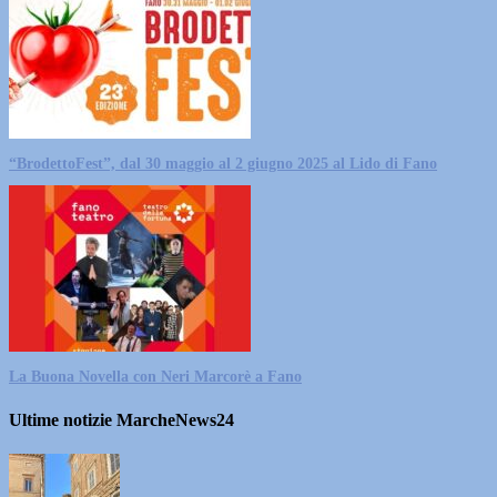
“BrodettoFest”, dal 30 maggio al 2 giugno 2025 al Lido di Fano
La Buona Novella con Neri Marcorè a Fano
Ultime notizie MarcheNews24