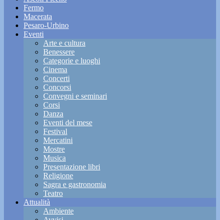
Fermo
Macerata
Pesaro-Urbino
Eventi
Arte e cultura
Benessere
Categorie e luoghi
Cinema
Concerti
Concorsi
Convegni e seminari
Corsi
Danza
Eventi del mese
Festival
Mercatini
Mostre
Musica
Presentazione libri
Religione
Sagra e gastronomia
Teatro
Attualità
Ambiente
Avvisi