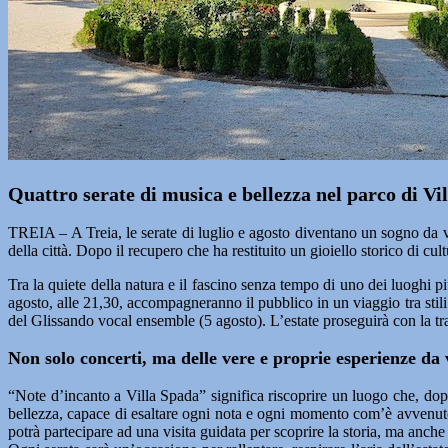
Quattro serate di musica e bellezza nel parco di Vill
TREIA – A Treia, le serate di luglio e agosto diventano un sogno da
della città. Dopo il recupero che ha restituito un gioiello storico di cul
Tra la quiete della natura e il fascino senza tempo di uno dei luoghi p
agosto, alle 21,30, accompagneranno il pubblico in un viaggio tra stili 
del Glissando vocal ensemble (5 agosto). L’estate proseguirà con la tra
Non solo concerti, ma delle vere e proprie esperienze da 
“Note d’incanto a Villa Spada” significa riscoprire un luogo che, dopo a
bellezza, capace di esaltare ogni nota e ogni momento com’è avvenuto f
potrà partecipare ad una visita guidata per scoprire la storia, ma anche