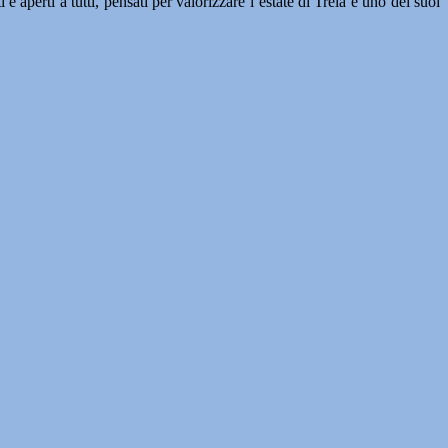
i e aperti a tutti, pensati per valorizzare l’estate di Treia e uno dei suoi