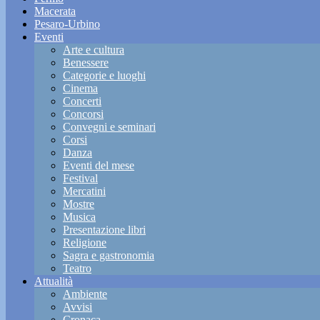
Macerata
Pesaro-Urbino
Eventi
Arte e cultura
Benessere
Categorie e luoghi
Cinema
Concerti
Concorsi
Convegni e seminari
Corsi
Danza
Eventi del mese
Festival
Mercatini
Mostre
Musica
Presentazione libri
Religione
Sagra e gastronomia
Teatro
Attualità
Ambiente
Avvisi
Cronaca