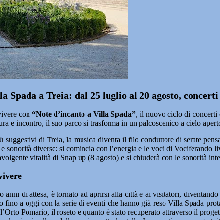
a Spada a Treia: dal 25 luglio al 20 agosto, concerti 
 vivere con
“Note d’incanto a Villa Spada”
, il nuovo ciclo di concerti
tura e incontro, il suo parco si trasforma in un palcoscenico a cielo apert
iù suggestivi di Treia, la musica diventa il filo conduttore di serate pen
e sonorità diverse: si comincia con l’energia e le voci di Vociferando li
volgente vitalità di Snap up (8 agosto) e si chiuderà con le sonorità in
vivere
nni di attesa, è tornato ad aprirsi alla città e ai visitatori, diventando
ino a oggi con la serie di eventi che hanno già reso Villa Spada protagon
 l’Orto Pomario, il roseto e quanto è stato recuperato attraverso il proget