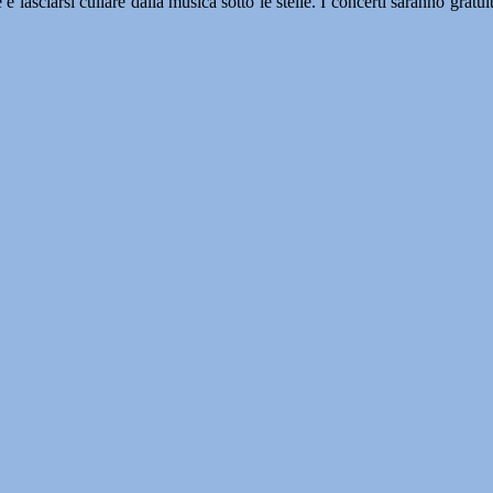
e lasciarsi cullare dalla musica sotto le stelle. I concerti saranno gratuit