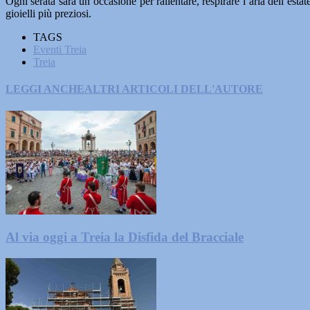
Ogni serata sarà un’occasione per rallentare, respirare l’aria dell’estate 
gioielli più preziosi.
TAGS
Eventi Treia
Treia
LEGGI ANCHE
ALTRI ARTICOLI DELL'AUTORE
Al via oggi a Treia la Disfida del Bracciale