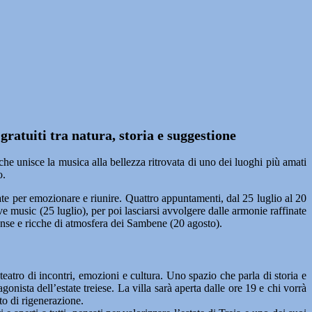
gratuiti tra natura, storia e suggestione
 che unisce la musica alla bellezza ritrovata di uno dei luoghi più amati
o.
sate per emozionare e riunire. Quattro appuntamenti, dal 25 luglio al 20
ve music (25 luglio), per poi lasciarsi avvolgere dalle armonie raffinate
tense e ricche di atmosfera dei Sambene (20 agosto).
 teatro di incontri, emozioni e cultura. Uno spazio che parla di storia e
ista dell’estate treiese. La villa sarà aperta dalle ore 19 e chi vorrà
to di rigenerazione.