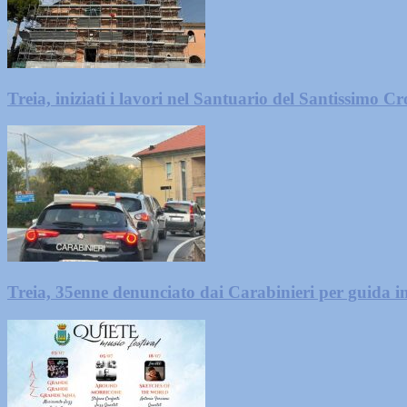
Treia, iniziati i lavori nel Santuario del Santissimo Cro
Treia, 35enne denunciato dai Carabinieri per guida in