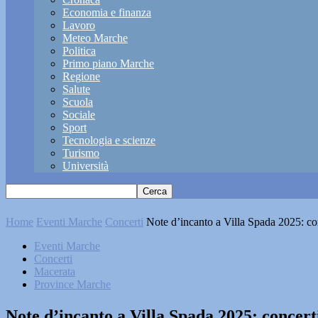
Economia e finanza
Lavoro
Meteo Marche
Politica
Primo piano Marche
Regione
Salute
Scuola
Sociale
Sport
Tecnologia e scienze
Turismo
Università
Home
Eventi Marche
Concerti
Note d’incanto a Villa Spada 2025: conc
Eventi Marche
Concerti
Macerata
Province Marche
Note d’incanto a Villa Spada 2025: concerti 