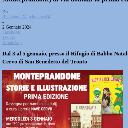
Da
Redazione Marchenews24
-
2 Gennaio 2024
Facebook
Twitter
WhatsApp
Dal 3 al 5 gennaio, presso il Rifugio di Babbo Natal
Cervo di San Benedetto del Tronto