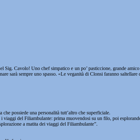
del Sig. Cavolo! Uno chef simpatico e un po’ pasticcione, grande amico di
cinare sarà sempre uno spasso. «Le veganità di Clonsi faranno saltellare d
ma che possiede una personalità tutt’altro che superficiale.
re i viaggi del Filiambulante: prima muovendosi su un filo, poi esplorand
’esplorazione a matita dei viaggi del Filiambulante”.