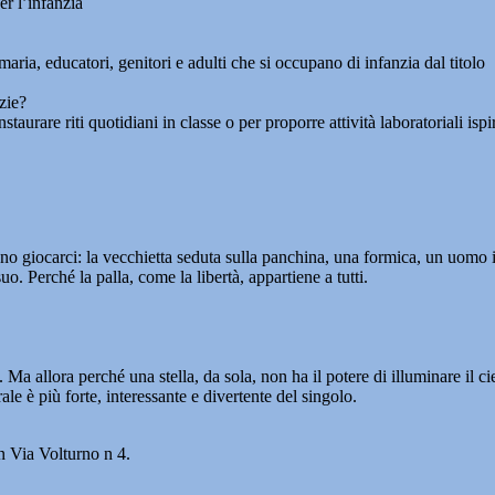
er l’infanzia
maria, educatori, genitori e adulti che si occupano di infanzia dal titolo
izie?
 instaurare riti quotidiani in classe o per proporre attività laboratoriali i
ono giocarci: la vecchietta seduta sulla panchina, una formica, un uomo
. Perché la palla, come la libertà, appartiene a tutti.
 allora perché una stella, da sola, non ha il potere di illuminare il ci
le è più forte, interessante e divertente del singolo.
n Via Volturno n 4.