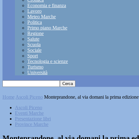
Economia e finanza
Lavoro
Meteo Marche
Politica
Primo piano Marche
Regione
Salute
Scuola
Sociale
Sport
Tecnologia e scienze
Turismo
Università
Home
Ascoli Piceno
Monteprandone, al via domani la prima edizione d
Ascoli Piceno
Eventi Marche
Presentazione libri
Province Marche
Monteprandone, al via domani la prima ediz