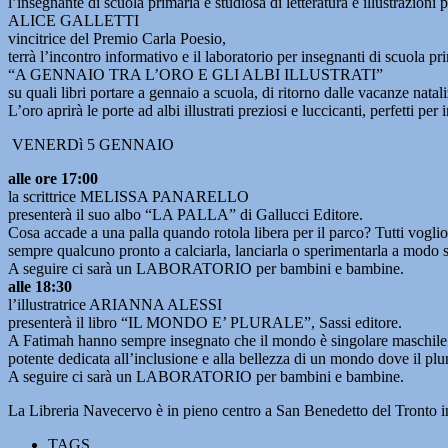
l’insegnante di scuola primaria e studiosa di letteratura e illustrazioni p
ALICE GALLETTI
vincitrice del Premio Carla Poesio,
terrà l’incontro informativo e il laboratorio per insegnanti di scuola pri
“A GENNAIO TRA L’ORO E GLI ALBI ILLUSTRATI”
su quali libri portare a gennaio a scuola, di ritorno dalle vacanze natal
L’oro aprirà le porte ad albi illustrati preziosi e luccicanti, perfetti per
VENERDì 5 GENNAIO
alle ore 17:00
la scrittrice MELISSA PANARELLO
presenterà il suo albo “LA PALLA” di Gallucci Editore.
Cosa accade a una palla quando rotola libera per il parco? Tutti vogli
sempre qualcuno pronto a calciarla, lanciarla o sperimentarla a modo suo
A seguire ci sarà un LABORATORIO per bambini e bambine.
alle 18:30
l’illustratrice ARIANNA ALESSI
presenterà il libro “IL MONDO E’ PLURALE”, Sassi editore.
A Fatimah hanno sempre insegnato che il mondo è singolare maschile. Ma
potente dedicata all’inclusione e alla bellezza di un mondo dove il plura
A seguire ci sarà un LABORATORIO per bambini e bambine.
La Libreria Navecervo è in pieno centro a San Benedetto del Tronto i
TAGS