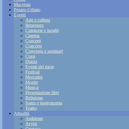
Macerata
Pesaro-Urbino
Eventi
Arte e cultura
Benessere
Categorie e luoghi
Cinema
Concerti
Concorsi
Convegni e seminari
Corsi
Danza
Eventi del mese
Festival
Mercatini
Mostre
Musica
Presentazione libri
Religione
Sagra e gastronomia
Teatro
Attualità
Ambiente
Avvisi
Cronaca