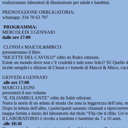
realizzeranno laboratori di illustrazione per adulti e bambini.
PRENOTAZIONE OBBLIGATORIA:
whatsapp: 334 70 63 797
PROGRAMMA:
MERCOLEDì 3 GENNAIO
dalle ore 17:00
CLONSI e MAICOL&MIRCO
presenteranno il libro
“RICETTE DEL CAVOLO” edito da Rulez edizioni.
Esiste un mondo dove non c’è crudeltà e tutti sono felici? Sì! Quello 
ricette semplici e sfiziose di Clonsi e i fumetti di Maicol & Mirco, cu
GIOVEDì 4 GENNAIO
alle ore 17:00
MARCO LEONI
presenterà il suo volume
“IL FILIAMBULANTE” edito da Sabir edizioni.
Narra la storia di un artista di strada che ama la leggerezza dell’aria, 
Dopo la lettura dell’albo, i partecipanti saranno chiamati a ripercorre
mappa fornita a inizio del laboratorio dal titolo “Fila che ti rifila. Un
Il LABORATORIO è rivolto a bambini e bambine da 7 a 10 anni.
alle 18:30