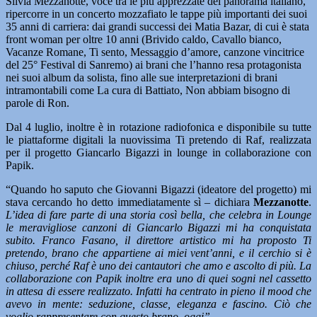
Silvia Mezzanotte, voce tra le più apprezzate del panorama italiano,
ripercorre in un concerto mozzafiato le tappe più importanti dei suoi
35 anni di carriera: dai grandi successi dei Matia Bazar, di cui è stata
front woman per oltre 10 anni (Brivido caldo, Cavallo bianco,
Vacanze Romane, Ti sento, Messaggio d’amore, canzone vincitrice
del 25° Festival di Sanremo) ai brani che l’hanno resa protagonista
nei suoi album da solista, fino alle sue interpretazioni di brani
intramontabili come La cura di Battiato, Non abbiam bisogno di
parole di Ron.
Dal 4 luglio, inoltre è in rotazione radiofonica e disponibile su tutte
le piattaforme digitali la nuovissima Ti pretendo di Raf, realizzata
per il progetto Giancarlo Bigazzi in lounge in collaborazione con
Papik.
“Quando ho saputo che Giovanni Bigazzi (ideatore del progetto) mi
stava cercando ho detto immediatamente sì – dichiara
Mezzanotte
.
L’idea di fare parte di una storia così bella, che celebra in Lounge
le meravigliose canzoni di Giancarlo Bigazzi mi ha conquistata
subito. Franco Fasano, il direttore artistico mi ha proposto Ti
pretendo, brano che appartiene ai miei vent’anni, e il cerchio si è
chiuso, perché Raf è uno dei cantautori che amo e ascolto di più. La
collaborazione con Papik inoltre era uno di quei sogni nel cassetto
in attesa di essere realizzato. Infatti ha centrato in pieno il mood che
avevo in mente: seduzione, classe, eleganza e fascino. Ciò che
voglio rappresentare con questo brano, oggi”.