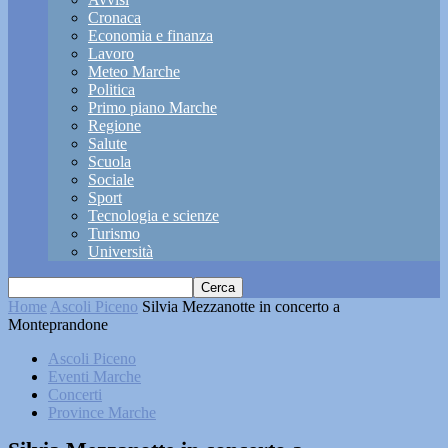
Cronaca
Economia e finanza
Lavoro
Meteo Marche
Politica
Primo piano Marche
Regione
Salute
Scuola
Sociale
Sport
Tecnologia e scienze
Turismo
Università
Home
Ascoli Piceno
Silvia Mezzanotte in concerto a
Monteprandone
Ascoli Piceno
Eventi Marche
Concerti
Province Marche