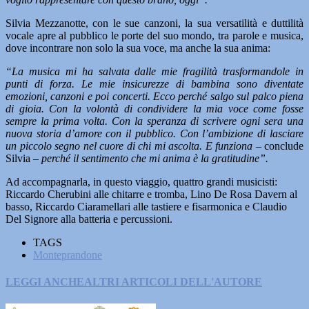
Silvia Mezzanotte, con le sue canzoni, la sua versatilità e duttilità
vocale apre al pubblico le porte del suo mondo, tra parole e musica,
dove incontrare non solo la sua voce, ma anche la sua anima:
“La musica mi ha salvata dalle mie fragilità trasformandole in
punti di forza. Le mie insicurezze di bambina sono diventate
emozioni, canzoni e poi concerti. Ecco perché salgo sul palco piena
di gioia. Con la volontà di condividere la mia voce come fosse
sempre la prima volta. Con la speranza di scrivere ogni sera una
nuova storia d’amore con il pubblico. Con l’ambizione di lasciare
un piccolo segno nel cuore di chi mi ascolta. E funziona
– conclude
Silvia –
perché il sentimento che mi anima è la gratitudine”.
Ad accompagnarla, in questo viaggio, quattro grandi musicisti:
Riccardo Cherubini alle chitarre e tromba, Lino De Rosa Davern al
basso, Riccardo Ciaramellari alle tastiere e fisarmonica e Claudio
Del Signore alla batteria e percussioni.
TAGS
Monteprandone
LEGGI ANCHE
ALTRI ARTICOLI DELL'AUTORE