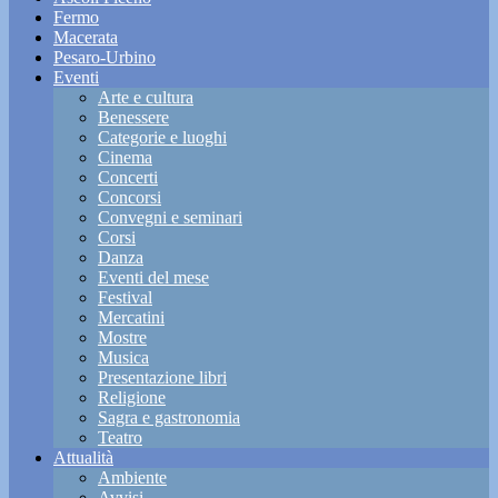
Fermo
Macerata
Pesaro-Urbino
Eventi
Arte e cultura
Benessere
Categorie e luoghi
Cinema
Concerti
Concorsi
Convegni e seminari
Corsi
Danza
Eventi del mese
Festival
Mercatini
Mostre
Musica
Presentazione libri
Religione
Sagra e gastronomia
Teatro
Attualità
Ambiente
Avvisi