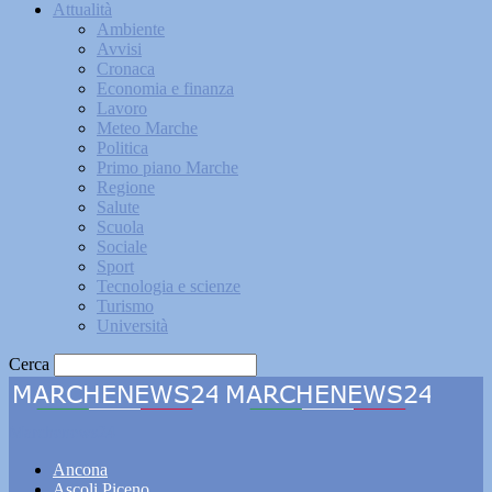
Attualità
Ambiente
Avvisi
Cronaca
Economia e finanza
Lavoro
Meteo Marche
Politica
Primo piano Marche
Regione
Salute
Scuola
Sociale
Sport
Tecnologia e scienze
Turismo
Università
Cerca
Marchenews24
Ancona
Ascoli Piceno