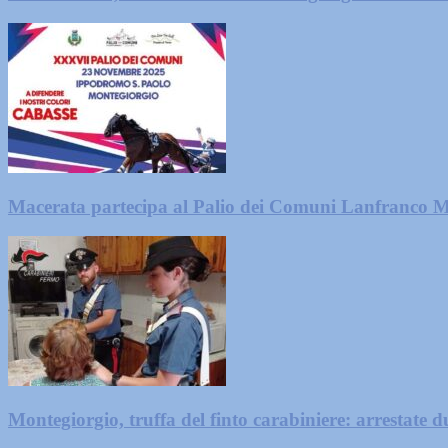
Macerata partecipa al Palio dei Comuni Lanfranco M
Montegiorgio, truffa del finto carabiniere: arrestate 