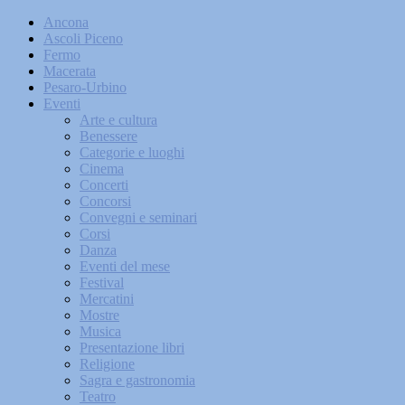
Ancona
Ascoli Piceno
Fermo
Macerata
Pesaro-Urbino
Eventi
Arte e cultura
Benessere
Categorie e luoghi
Cinema
Concerti
Concorsi
Convegni e seminari
Corsi
Danza
Eventi del mese
Festival
Mercatini
Mostre
Musica
Presentazione libri
Religione
Sagra e gastronomia
Teatro