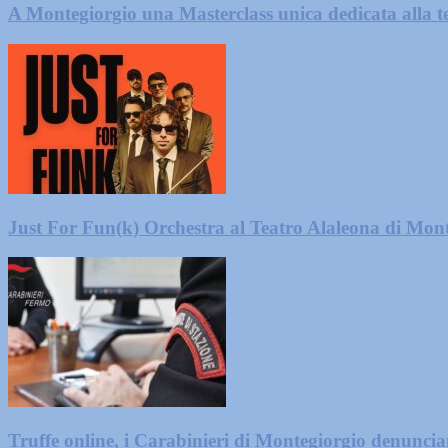
A Montegiorgio una Masterclass unica dedicata alla te
Just For Fun(k) Orchestra al Teatro Alaleona di Mon
Truffe online, i Carabinieri di Montegiorgio denunci