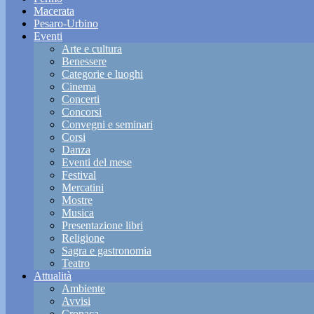
Macerata
Pesaro-Urbino
Eventi
Arte e cultura
Benessere
Categorie e luoghi
Cinema
Concerti
Concorsi
Convegni e seminari
Corsi
Danza
Eventi del mese
Festival
Mercatini
Mostre
Musica
Presentazione libri
Religione
Sagra e gastronomia
Teatro
Attualità
Ambiente
Avvisi
Cronaca