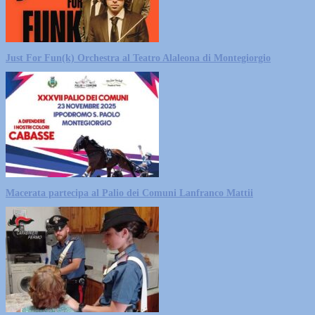
Just For Fun(k) Orchestra al Teatro Alaleona di Montegiorgio
Macerata partecipa al Palio dei Comuni Lanfranco Mattii