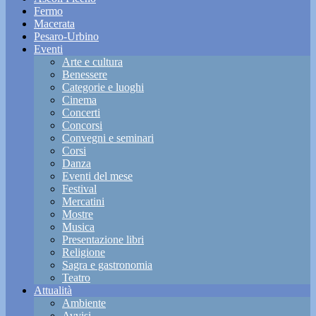
Fermo
Macerata
Pesaro-Urbino
Eventi
Arte e cultura
Benessere
Categorie e luoghi
Cinema
Concerti
Concorsi
Convegni e seminari
Corsi
Danza
Eventi del mese
Festival
Mercatini
Mostre
Musica
Presentazione libri
Religione
Sagra e gastronomia
Teatro
Attualità
Ambiente
Avvisi