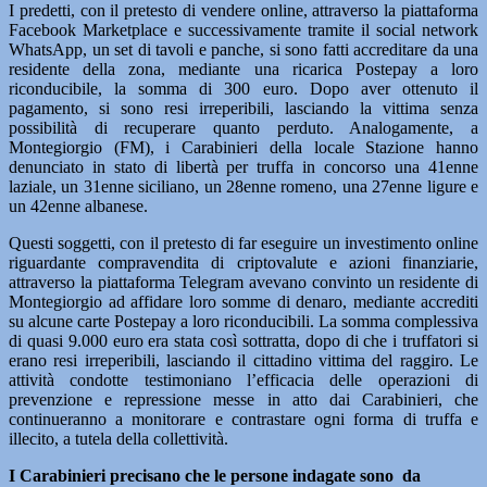
I predetti, con il pretesto di vendere online, attraverso la piattaforma
Facebook Marketplace e successivamente tramite il social network
WhatsApp, un set di tavoli e panche, si sono fatti accreditare da una
residente della zona, mediante una ricarica Postepay a loro
riconducibile, la somma di 300 euro. Dopo aver ottenuto il
pagamento, si sono resi irreperibili, lasciando la vittima senza
possibilità di recuperare quanto perduto. Analogamente, a
Montegiorgio (FM), i Carabinieri della locale Stazione hanno
denunciato in stato di libertà per truffa in concorso una 41enne
laziale, un 31enne siciliano, un 28enne romeno, una 27enne ligure e
un 42enne albanese.
Questi soggetti, con il pretesto di far eseguire un investimento online
riguardante compravendita di criptovalute e azioni finanziarie,
attraverso la piattaforma Telegram avevano convinto un residente di
Montegiorgio ad affidare loro somme di denaro, mediante accrediti
su alcune carte Postepay a loro riconducibili. La somma complessiva
di quasi 9.000 euro era stata così sottratta, dopo di che i truffatori si
erano resi irreperibili, lasciando il cittadino vittima del raggiro. Le
attività condotte testimoniano l’efficacia delle operazioni di
prevenzione e repressione messe in atto dai Carabinieri, che
continueranno a monitorare e contrastare ogni forma di truffa e
illecito, a tutela della collettività.
I Carabinieri precisano che le persone indagate sono da