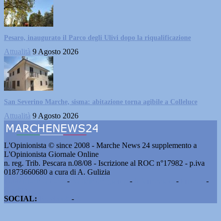
Pesaro, inaugurato il Parco degli Ulivi dopo la riqualificazione
Attualità
9 Agosto 2026
San Severino Marche, sisma: abitazione torna agibile a Colleluce
Attualità
9 Agosto 2026
L'Opinionista © since 2008 - Marche News 24 supplemento a
L'Opinionista Giornale Online
n. reg. Trib. Pescara n.08/08 - Iscrizione al ROC n°17982 - p.iva
01873660680 a cura di A. Gulizia
Pubblicità e contatti
-
Notizie del giorno
-
Informazioni
-
Privacy
-
Cookie
SOCIAL:
Facebook
-
X