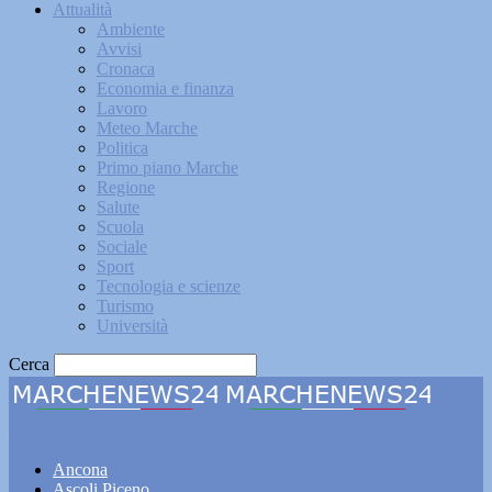
Attualità
Ambiente
Avvisi
Cronaca
Economia e finanza
Lavoro
Meteo Marche
Politica
Primo piano Marche
Regione
Salute
Scuola
Sociale
Sport
Tecnologia e scienze
Turismo
Università
Cerca
Marchenews24
Ancona
Ascoli Piceno