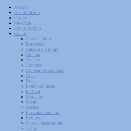
Ancona
Ascoli Piceno
Fermo
Macerata
Pesaro-Urbino
Eventi
Arte e cultura
Benessere
Categorie e luoghi
Cinema
Concerti
Concorsi
Convegni e seminari
Corsi
Danza
Eventi del mese
Festival
Mercatini
Mostre
Musica
Presentazione libri
Religione
Sagra e gastronomia
Teatro