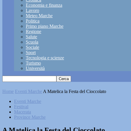
Economia e finanza
Lavoro
Meteo Marche
Politica
Primo piano Marche
Regione
Salute
Scuola
Sociale
Sport
Tecnologia e scienze
Turismo
Università
Home
Eventi Marche
A Matelica la Festa del Cioccolato
Eventi Marche
Festival
Macerata
Province Marche
A Matelica la Festa del Cioccolato