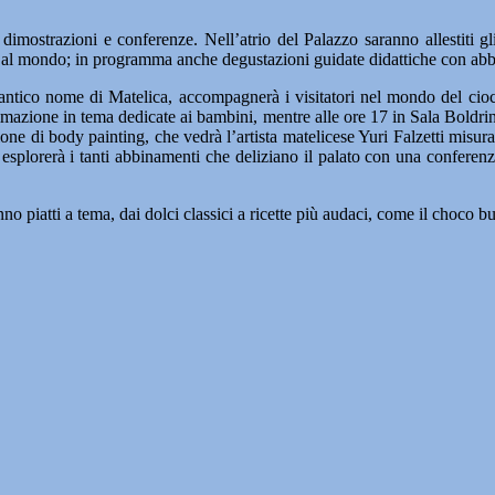
 dimostrazioni e conferenze. Nell’atrio del Palazzo saranno allestiti gl
to al mondo; in programma anche degustazioni guidate didattiche con abbi
antico nome di Matelica, accompagnerà i visitatori nel mondo del ciocc
imazione in tema dedicate ai bambini, mentre alle ore 17 in Sala Boldrin
e di body painting, che vedrà l’artista matelicese Yuri Falzetti misurar
orerà i tanti abbinamenti che deliziano il palato con una conferenza dal 
piatti a tema, dai dolci classici a ricette più audaci, come il choco burger