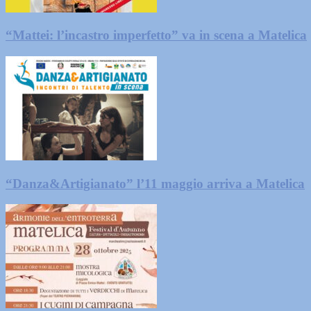
“Mattei: l’incastro imperfetto” va in scena a Matelica
“Danza&Artigianato” l’11 maggio arriva a Matelica