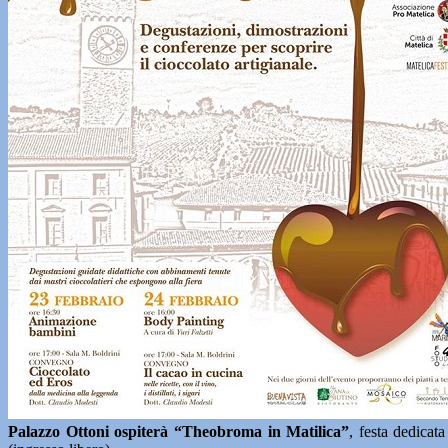
Palazzo Ottoni ospiterà “Theobroma in Matilica”
, festa dedicat