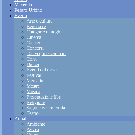
Macerata
Pesaro-Urbino
Eventi
Arte e cultura
Benessere
Categorie e luoghi
Cinema
Concerti
Concorsi
Convegni e seminari
Corsi
Danza
Eventi del mese
Festival
Mercatini
Mostre
Musica
Presentazione libri
Religione
Sagra e gastronomia
Teatro
Attualità
Ambiente
Avvisi
Cronaca