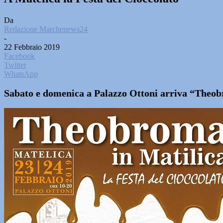
Da
Redazione Marchenews24
-
22 Febbraio 2019
Facebook
Twitter
WhatsApp
Sabato e domenica a Palazzo Ottoni arriva “Theobro