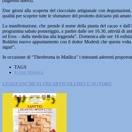
(ingresso libero).
Due giorni alla scoperta del cioccolato artigianale con degustazioni,
qualità per scoprire tutte le sfumature del prodotto dolciario più ama
La manifestazione, che prende il nome della pianta del cacao e dall’
programma sabato pomeriggio, a partire dalle ore 16.30, attività di an
ed Eros – dalla medicina alla leggenda”. Domenica alle ore 16 esibizion
Boldrini nuovo appuntamento con il dottor Modesti che questa volta espl
sigari”.
In occasione di “Theobroma in Matilica” i ristoranti aderenti proporranno 
TAGS
Eventi Matelica
LEGGI ANCHE
ALTRI ARTICOLI DELL'AUTORE