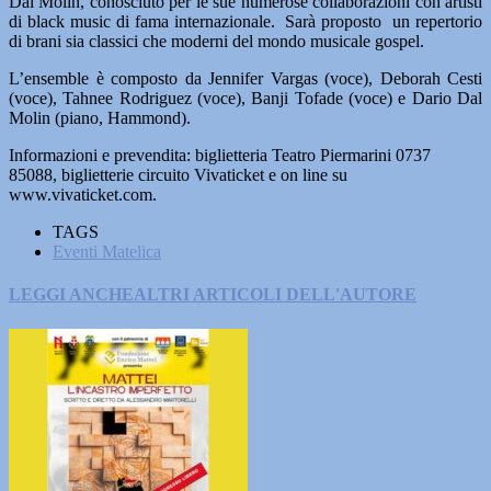
Dal Molin, conosciuto per le sue numerose collaborazioni con artisti
di black music di fama internazionale. Sarà proposto un repertorio
di brani sia classici che moderni del mondo musicale gospel.
L’ensemble è composto da Jennifer Vargas (voce), Deborah Cesti
(voce), Tahnee Rodriguez (voce), Banji Tofade (voce) e Dario Dal
Molin (piano, Hammond).
Informazioni e prevendita: biglietteria Teatro Piermarini 0737
85088, biglietterie circuito Vivaticket e on line su
www.vivaticket.com.
TAGS
Eventi Matelica
LEGGI ANCHE
ALTRI ARTICOLI DELL'AUTORE