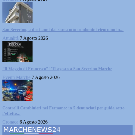
San Severino, a dieci anni dal sisma otto condomini rientrano in...
Attualità
7 Agosto 2026
“Il Viaggio di Francesco” l’11 agosto a San Severino Marche
Eventi Marche
7 Agosto 2026
Controlli Carabinieri nel Fermano: in 5 denunciati per guida sotto
l’effetto...
Cronaca
6 Agosto 2026