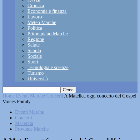
Cronaca
Economia e finanza
Lavoro
Meteo Marche
Politica
Primo piano Marche
Regione
Salute
Scuola
Sociale
Sport
Tecnologia e scienze
Turismo
Università
Home
Eventi Marche
Concerti
A Matelica oggi concerto dei Gospel
Voices Family
Eventi Marche
Concerti
Macerata
Province Marche