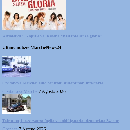
A Matelica il 5 aprile va in scena “Bastarde senza gloria”
Ultime notizie MarcheNews24
Civitanova Marche: esito controlli straordinari interforze
Civitanova Marche
7 Agosto 2026
Tolentino, inosservanza foglio via obbligatorio: denunciato 34enne
Cronaca
7 Agosto 2026