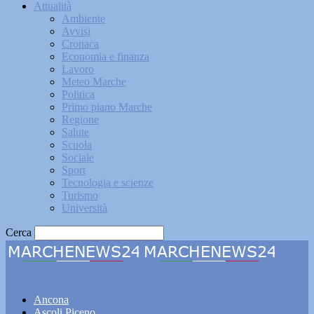
Attualità
Ambiente
Avvisi
Cronaca
Economia e finanza
Lavoro
Meteo Marche
Politica
Primo piano Marche
Regione
Salute
Scuola
Sociale
Sport
Tecnologia e scienze
Turismo
Università
Cerca
Marchenews24
Ancona
Ascoli Piceno