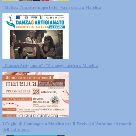
“Mattei: l’incastro imperfetto” va in scena a Matelica
“Danza&Artigianato” l’11 maggio arriva a Matelica
I Cugini di Campagna a Matelica per Il Festival d’Autunno “Armonie
dell’entroterra”