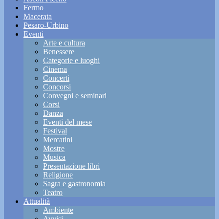
Fermo
Macerata
Pesaro-Urbino
Eventi
Arte e cultura
Benessere
Categorie e luoghi
Cinema
Concerti
Concorsi
Convegni e seminari
Corsi
Danza
Eventi del mese
Festival
Mercatini
Mostre
Musica
Presentazione libri
Religione
Sagra e gastronomia
Teatro
Attualità
Ambiente
Avvisi