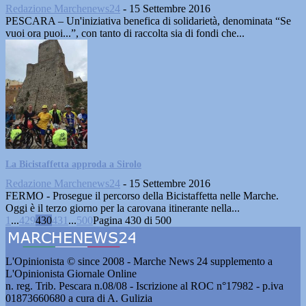
Redazione Marchenews24
-
15 Settembre 2016
PESCARA – Un'iniziativa benefica di solidarietà, denominata “Se
vuoi ora puoi...”, con tanto di raccolta sia di fondi che...
La Bicistaffetta approda a Sirolo
Redazione Marchenews24
-
15 Settembre 2016
FERMO - Prosegue il percorso della Bicistaffetta nelle Marche.
Oggi è il terzo giorno per la carovana itinerante nella...
1
...
429
430
431
...
500
Pagina 430 di 500
L'Opinionista © since 2008 - Marche News 24 supplemento a
L'Opinionista Giornale Online
n. reg. Trib. Pescara n.08/08 - Iscrizione al ROC n°17982 - p.iva
01873660680 a cura di A. Gulizia