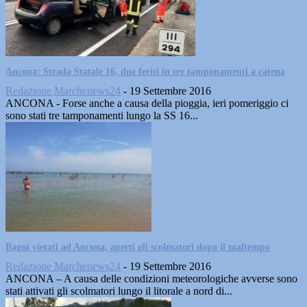
Ancona: Strada Statale 16, due feriti in tre tamponamenti a catena
Redazione Marchenews24
-
19 Settembre 2016
ANCONA - Forse anche a causa della pioggia, ieri pomeriggio ci
sono stati tre tamponamenti lungo la SS 16...
Bagni vietati ad Ancona, aperti gli scolmatori dopo il maltempo
Redazione Marchenews24
-
19 Settembre 2016
ANCONA – A causa delle condizioni meteorologiche avverse sono
stati attivati gli scolmatori lungo il litorale a nord di...