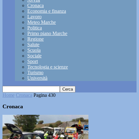
Cronaca
Economia e finanza
Lavoro
Meteo Marche
Politica
Primo piano Marche
Regione
Salute
Scuola
Sociale
Sport
Tecnologia e scienze
Turismo
Università
Home
Cronaca
Pagina 430
Cronaca