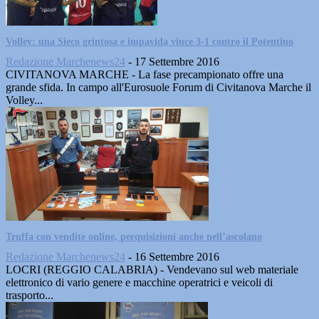
Volley: una Sieco grintosa e impavida vince 3-1 contro il Potentino
Redazione Marchenews24
-
17 Settembre 2016
CIVITANOVA MARCHE - La fase precampionato offre una
grande sfida. In campo all'Eurosuole Forum di Civitanova Marche il
Volley...
Truffa con vendite online, perquisizioni anche nell’ascolano
Redazione Marchenews24
-
16 Settembre 2016
LOCRI (REGGIO CALABRIA) - Vendevano sul web materiale
elettronico di vario genere e macchine operatrici e veicoli di
trasporto...