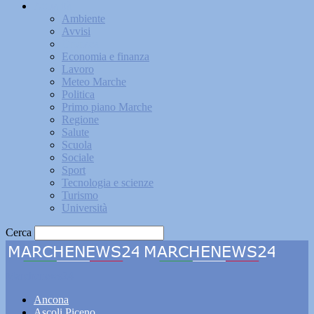
Attualità
Ambiente
Avvisi
Cronaca
Economia e finanza
Lavoro
Meteo Marche
Politica
Primo piano Marche
Regione
Salute
Scuola
Sociale
Sport
Tecnologia e scienze
Turismo
Università
Cerca
Marchenews24
Ancona
Ascoli Piceno