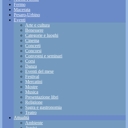
Fermo
Macerata
Pesaro-Urbino
Eventi
Arte e cultura
Benessere
Categorie e luoghi
Cinema
Concerti
Concorsi
Convegni e seminari
Corsi
Danza
Eventi del mese
Festival
Mercatini
Mostre
Musica
Presentazione libri
Religione
Sagra e gastronomia
Teatro
Attualità
Ambiente
Avvisi