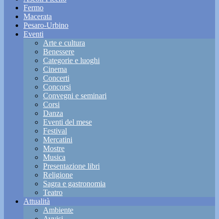
Fermo
Macerata
Pesaro-Urbino
Eventi
Arte e cultura
Benessere
Categorie e luoghi
Cinema
Concerti
Concorsi
Convegni e seminari
Corsi
Danza
Eventi del mese
Festival
Mercatini
Mostre
Musica
Presentazione libri
Religione
Sagra e gastronomia
Teatro
Attualità
Ambiente
Avvisi