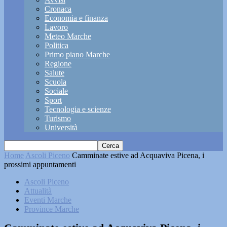
Cronaca
Economia e finanza
Lavoro
Meteo Marche
Politica
Primo piano Marche
Regione
Salute
Scuola
Sociale
Sport
Tecnologia e scienze
Turismo
Università
Home
Ascoli Piceno
Camminate estive ad Acquaviva Picena, i
prossimi appuntamenti
Ascoli Piceno
Attualità
Eventi Marche
Province Marche