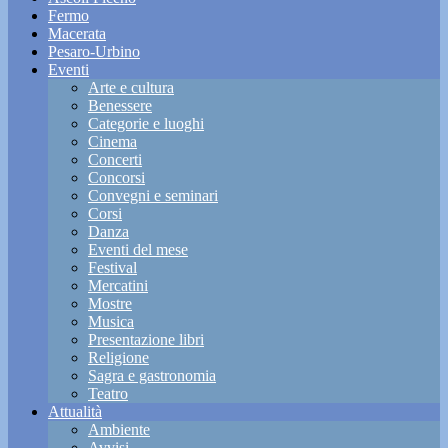
Fermo
Macerata
Pesaro-Urbino
Eventi
Arte e cultura
Benessere
Categorie e luoghi
Cinema
Concerti
Concorsi
Convegni e seminari
Corsi
Danza
Eventi del mese
Festival
Mercatini
Mostre
Musica
Presentazione libri
Religione
Sagra e gastronomia
Teatro
Attualità
Ambiente
Avvisi