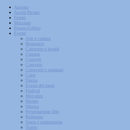
Ancona
Ascoli Piceno
Fermo
Macerata
Pesaro-Urbino
Eventi
Arte e cultura
Benessere
Categorie e luoghi
Cinema
Concerti
Concorsi
Convegni e seminari
Corsi
Danza
Eventi del mese
Festival
Mercatini
Mostre
Musica
Presentazione libri
Religione
Sagra e gastronomia
Teatro