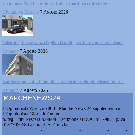
Civitanova Marche: esito controlli straordinari interforze
Civitanova Marche
7 Agosto 2026
Tolentino, inosservanza foglio via obbligatorio: denunciato 34enne
Cronaca
7 Agosto 2026
San Severino, a dieci anni dal sisma otto condomini rientrano in...
Attualità
7 Agosto 2026
L'Opinionista © since 2008 - Marche News 24 supplemento a
L'Opinionista Giornale Online
n. reg. Trib. Pescara n.08/08 - Iscrizione al ROC n°17982 - p.iva
01873660680 a cura di A. Gulizia
Pubblicità e contatti
-
Notizie del giorno
-
Informazioni
-
Privacy
-