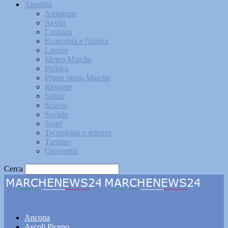
Attualità
Ambiente
Avvisi
Cronaca
Economia e finanza
Lavoro
Meteo Marche
Politica
Primo piano Marche
Regione
Salute
Scuola
Sociale
Sport
Tecnologia e scienze
Turismo
Università
Cerca
Marchenews24
Ancona
Ascoli Piceno