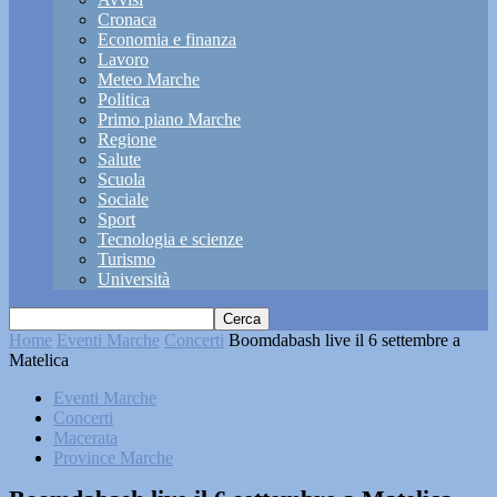
Cronaca
Economia e finanza
Lavoro
Meteo Marche
Politica
Primo piano Marche
Regione
Salute
Scuola
Sociale
Sport
Tecnologia e scienze
Turismo
Università
Home
Eventi Marche
Concerti
Boomdabash live il 6 settembre a
Matelica
Eventi Marche
Concerti
Macerata
Province Marche