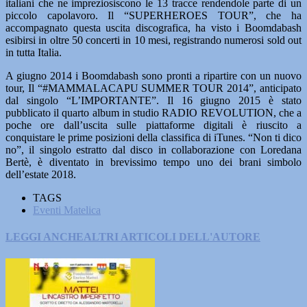
italiani che ne impreziosiscono le 13 tracce rendendole parte di un
piccolo capolavoro. Il “SUPERHEROES TOUR”, che ha
accompagnato questa uscita discografica, ha visto i Boomdabash
esibirsi in oltre 50 concerti in 10 mesi, registrando numerosi sold out
in tutta Italia.
A giugno 2014 i Boomdabash sono pronti a ripartire con un nuovo
tour, Il “#MAMMALACAPU SUMMER TOUR 2014”, anticipato
dal singolo “L’IMPORTANTE”. Il 16 giugno 2015 è stato
pubblicato il quarto album in studio RADIO REVOLUTION, che a
poche ore dall’uscita sulle piattaforme digitali è riuscito a
conquistare le prime posizioni della classifica di iTunes. “Non ti dico
no”, il singolo estratto dal disco in collaborazione con Loredana
Bertè, è diventato in brevissimo tempo uno dei brani simbolo
dell’estate 2018.
TAGS
Eventi Matelica
LEGGI ANCHE
ALTRI ARTICOLI DELL'AUTORE