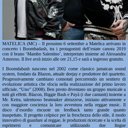
MATELICA (MC) – Il prossimo 6 settembre a Matelica arrivano in
concerto i Boombadash, tra i protagonisti dell’estate canora 2019
con il brano ‘Mambo Salentino’, interpretato insieme ad Alessandra
Amoroso. Il live avrà inizio alle ore 21,15 e sarà a ingresso gratuito.
I Boomdabash nascono nel 2002 come classico jamaican sound
system, fondato da Blazon, attuale deejay e produttore del quartetto.
Progressivamente cambiano connotati percorrendo un sentiero di
evoluzione artistica che sfocia nella realizzazione del primo lavoro
ufficiale, “Uno” (2008). Ben presto diventano un gruppo musicale a
tutti gli effetti. Blazon, Biggie Bash e Payà (i due cantanti) insieme a
Mr. Ketra, talentuoso beatmaker abruzzese, iniziano attivamente e
con maggiore coscienza la loro avventura nella reggae music. Il
disco d’esordio riscuote un feedback tanto grande quanto
inaspettato. Il progetto colpisce per la freschezza dello stile, il modo
innovativo di guardare al reggae, le produzioni ricercate e la scelta di
esprimersi e comunicare utilizzando due lingue