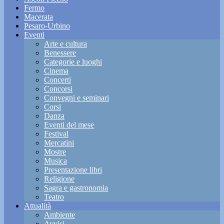
Fermo
Macerata
Pesaro-Urbino
Eventi
Arte e cultura
Benessere
Categorie e luoghi
Cinema
Concerti
Concorsi
Convegni e seminari
Corsi
Danza
Eventi del mese
Festival
Mercatini
Mostre
Musica
Presentazione libri
Religione
Sagra e gastronomia
Teatro
Attualità
Ambiente
Avvisi