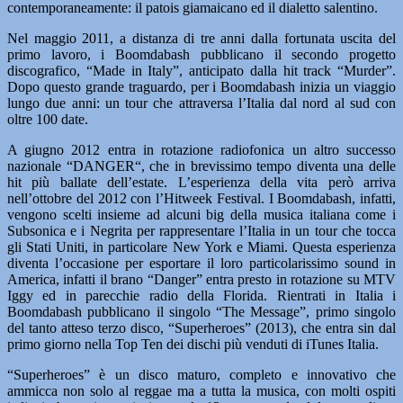
contemporaneamente: il patois giamaicano ed il dialetto salentino.
Nel maggio 2011, a distanza di tre anni dalla fortunata uscita del
primo lavoro, i Boomdabash pubblicano il secondo progetto
discografico, “Made in Italy”, anticipato dalla hit track “Murder”.
Dopo questo grande traguardo, per i Boomdabash inizia un viaggio
lungo due anni: un tour che attraversa l’Italia dal nord al sud con
oltre 100 date.
A giugno 2012 entra in rotazione radiofonica un altro successo
nazionale “DANGER“, che in brevissimo tempo diventa una delle
hit più ballate dell’estate. L’esperienza della vita però arriva
nell’ottobre del 2012 con l’Hitweek Festival. I Boomdabash, infatti,
vengono scelti insieme ad alcuni big della musica italiana come i
Subsonica e i Negrita per rappresentare l’Italia in un tour che tocca
gli Stati Uniti, in particolare New York e Miami. Questa esperienza
diventa l’occasione per esportare il loro particolarissimo sound in
America, infatti il brano “Danger” entra presto in rotazione su MTV
Iggy ed in parecchie radio della Florida. Rientrati in Italia i
Boomdabash pubblicano il singolo “The Message”, primo singolo
del tanto atteso terzo disco, “Superheroes” (2013), che entra sin dal
primo giorno nella Top Ten dei dischi più venduti di iTunes Italia.
“Superheroes” è un disco maturo, completo e innovativo che
ammicca non solo al reggae ma a tutta la musica, con molti ospiti