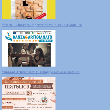
“Mattei: l’incastro imperfetto” va in scena a Matelica
“Danza&Artigianato” l’11 maggio arriva a Matelica