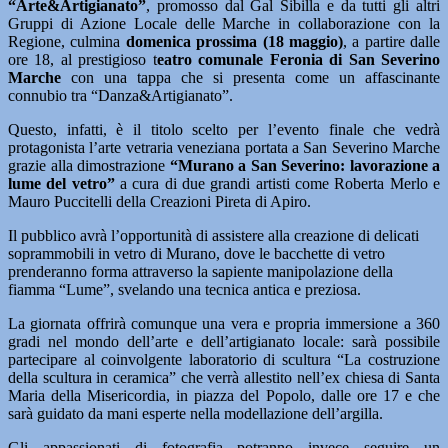
“Arte&Artigianato”
, promosso dal Gal Sibilla e da tutti gli altri
Gruppi di Azione Locale delle Marche in collaborazione con la
Regione, culmina
domenica prossima (18 maggio)
, a partire dalle
ore 18, al prestigioso t
eatro comunale Feronia di San Severino
Marche
con una tappa che si presenta come un affascinante
connubio tra “Danza&Artigianato”.
Questo, infatti, è il titolo scelto per l’evento finale che vedrà
protagonista l’arte vetraria veneziana portata a San Severino Marche
grazie alla dimostrazione
“Murano a San Severino: lavorazione a
lume del vetro”
a cura di due grandi artisti come Roberta Merlo e
Mauro Puccitelli della Creazioni Pireta di Apiro.
Il pubblico avrà l’opportunità di assistere alla creazione di delicati
soprammobili in vetro di Murano, dove le bacchette di vetro
prenderanno forma attraverso la sapiente manipolazione della
fiamma “Lume”, svelando una tecnica antica e preziosa.
La giornata offrirà comunque una vera e propria immersione a 360
gradi nel mondo dell’arte e dell’artigianato locale: sarà possibile
partecipare al coinvolgente laboratorio di scultura “La costruzione
della scultura in ceramica” che verrà allestito nell’ex chiesa di Santa
Maria della Misericordia, in piazza del Popolo, dalle ore 17 e che
sarà guidato da mani esperte nella modellazione dell’argilla.
Gli appassionati di fotografia potranno invece seguire un