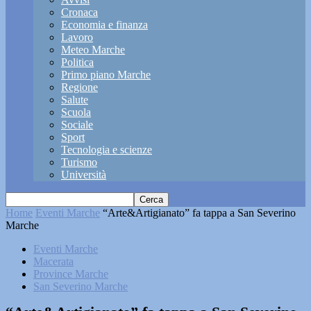
Cronaca
Economia e finanza
Lavoro
Meteo Marche
Politica
Primo piano Marche
Regione
Salute
Scuola
Sociale
Sport
Tecnologia e scienze
Turismo
Università
Home
Eventi Marche
“Arte&Artigianato” fa tappa a San Severino
Marche
Eventi Marche
Macerata
Province Marche
San Severino Marche