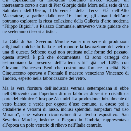
interessante corso a cura di Pier Giorgio della Mora nella sede di via
Salimbeni dell’Uteam, l’Università della Terza Età dell’Alto
Maceratese, a partire dalle ore 16. Inoltre, gli amanti dell’arte
potranno esplorare la ricca collezione della Galleria d’arte moderna
“Filippo Bigioli”, a Palazzo Comunale, attraverso visite guidate che
ne sveleranno i tesori artistici.
La Città di San Severino Marche vanta una serie di produzioni
artigianali uniche in Italia e nel mondo: la lavorazione del vetro è
una di queste. Sebbene oggi non praticata nelle forme del passato,
questa attività è più che documentata. Ci sono carteggi che
testimoniano la presenza dell'”artem vitri” già nel 1499, con
Giovanni Francesco Beni che costruì una fornace in città. Nel
Cinquecento operava a Frontale il maestro veneziano Vincenzo di
Taddeo, esperto nella fabbricazione del vetro.
Ma la vera fioritura dell’industria vetraria settempedana si ebbe
nell’Ottocento con l’apertura di una fabbrica di vetri e cristalli da
parte del chimico Giuseppe Aleandri. La produzione, inizialmente di
vetro bianco e verde per oggetti d’uso comune, si estese poi a
cristallerie e vetrami di lusso, inclusi splendidi lampadari “ad uso
Murano”, che valsero riconoscimenti a livello espositivo. San
Severino Marche, insieme a Piegaro in Umbria, rappresentava
all’epoca un polo vetrario di rilievo nell’Italia centrale.