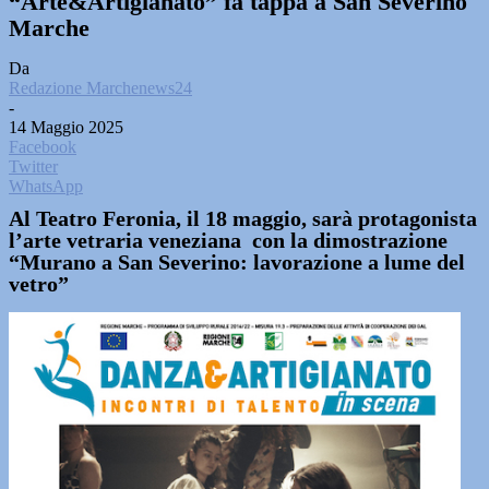
“Arte&Artigianato” fa tappa a San Severino
Marche
Da
Redazione Marchenews24
-
14 Maggio 2025
Facebook
Twitter
WhatsApp
Al Teatro Feronia, il 18 maggio, sarà protagonista
l’arte vetraria veneziana con la dimostrazione
“Murano a San Severino: lavorazione a lume del
vetro”