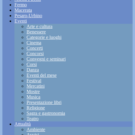
Fermo
Macerata
Pesaro-Urbino
Eventi
Arte e cultura
Benessere
Categorie e luoghi
Cinema
Concerti
Concorsi
Convegni e seminari
Corsi
Danza
Eventi del mese
Festival
Mercatini
Mostre
Musica
Presentazione libri
Religione
Sagra e gastronomia
Teatro
Attualità
Ambiente
Avvisi