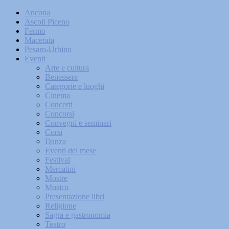
Ancona
Ascoli Piceno
Fermo
Macerata
Pesaro-Urbino
Eventi
Arte e cultura
Benessere
Categorie e luoghi
Cinema
Concerti
Concorsi
Convegni e seminari
Corsi
Danza
Eventi del mese
Festival
Mercatini
Mostre
Musica
Presentazione libri
Religione
Sagra e gastronomia
Teatro