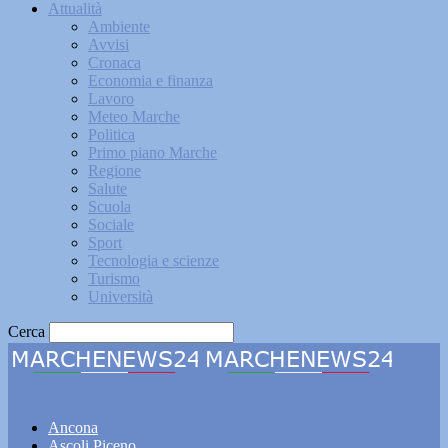
Attualità
Ambiente
Avvisi
Cronaca
Economia e finanza
Lavoro
Meteo Marche
Politica
Primo piano Marche
Regione
Salute
Scuola
Sociale
Sport
Tecnologia e scienze
Turismo
Università
Cerca
Marchenews24
Ancona
Ascoli Piceno