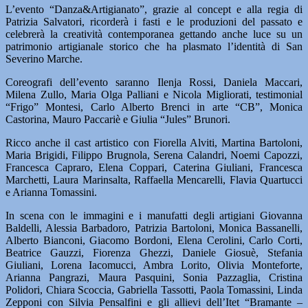
L’evento “Danza&Artigianato”, grazie al concept e alla regia di
Patrizia Salvatori, ricorderà i fasti e le produzioni del passato e
celebrerà la creatività contemporanea gettando anche luce su un
patrimonio artigianale storico che ha plasmato l’identità di San
Severino Marche.
Coreografi dell’evento saranno Ilenja Rossi, Daniela Maccari,
Milena Zullo, Maria Olga Palliani e Nicola Migliorati, testimonial
“Frigo” Montesi, Carlo Alberto Brenci in arte “CB”, Monica
Castorina, Mauro Paccariè e Giulia “Jules” Brunori.
Ricco anche il cast artistico con Fiorella Alviti, Martina Bartoloni,
Maria Brigidi, Filippo Brugnola, Serena Calandri, Noemi Capozzi,
Francesca Capraro, Elena Coppari, Caterina Giuliani, Francesca
Marchetti, Laura Marinsalta, Raffaella Mencarelli, Flavia Quartucci
e Arianna Tomassini.
In scena con le immagini e i manufatti degli artigiani Giovanna
Baldelli, Alessia Barbadoro, Patrizia Bartoloni, Monica Bassanelli,
Alberto Bianconi, Giacomo Bordoni, Elena Cerolini, Carlo Corti,
Beatrice Gauzzi, Fiorenza Ghezzi, Daniele Giosuè, Stefania
Giuliani, Lorena Iacomucci, Ambra Lorito, Olivia Monteforte,
Arianna Pangrazi, Maura Pasquini, Sonia Pazzaglia, Cristina
Polidori, Chiara Scoccia, Gabriella Tassotti, Paola Tomassini, Linda
Zepponi con Silvia Pensalfini e gli allievi dell’Itet “Bramante –