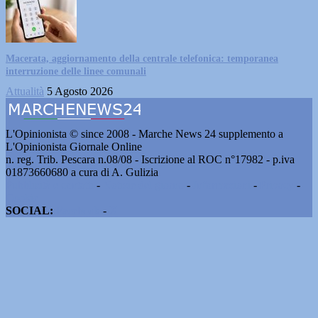
Macerata, aggiornamento della centrale telefonica: temporanea
interruzione delle linee comunali
Attualità
5 Agosto 2026
L'Opinionista © since 2008 - Marche News 24 supplemento a
L'Opinionista Giornale Online
n. reg. Trib. Pescara n.08/08 - Iscrizione al ROC n°17982 - p.iva
01873660680 a cura di A. Gulizia
Pubblicità e contatti
-
Notizie del giorno
-
Informazioni
-
Privacy
-
Cookie
SOCIAL:
Facebook
-
X