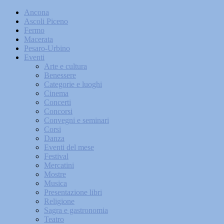
Ancona
Ascoli Piceno
Fermo
Macerata
Pesaro-Urbino
Eventi
Arte e cultura
Benessere
Categorie e luoghi
Cinema
Concerti
Concorsi
Convegni e seminari
Corsi
Danza
Eventi del mese
Festival
Mercatini
Mostre
Musica
Presentazione libri
Religione
Sagra e gastronomia
Teatro