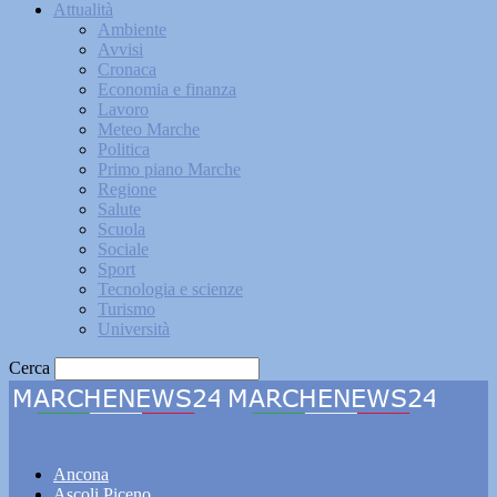
Attualità
Ambiente
Avvisi
Cronaca
Economia e finanza
Lavoro
Meteo Marche
Politica
Primo piano Marche
Regione
Salute
Scuola
Sociale
Sport
Tecnologia e scienze
Turismo
Università
Cerca
Marchenews24
Ancona
Ascoli Piceno