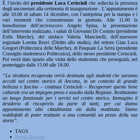
È l’invito del
presidente Luca Ceriscioli
che sollecita la presenza
degli anconetani alla cerimonia di inaugurazione . L’appuntamento è
alle 10.00 di sabato 14 dicembre, con l’anteprima per la stampa e i
vari momenti che connoteranno la giornata. Alle 11.00 la
benedizione dell’arcivescovo Angelo Spina, la presentazione
dell’intervento realizzato, i saluti di Giovanni Di Cosimo (presidente
Erdis Marche), del sindaco Valeria Mancinelli, dell’assessore
regionale Loretta Bravi (Diritto allo studio), del rettore Gian Luca
Gregori (Politecnica delle Marche), di Pasquale La Serra (presidente
Consiglio studentesco Politecnica), dello stesso presidente Ceriscioli.
Poi verrà dato spazio alla visita dello studentato che proseguirà, nel
pomeriggio dalle 15.00 alle 18.00.
“La struttura recuperata verrà destinata agli studenti che saranno
accolti nel centro storico di Ancona, in un contesto di grande
bellezza e fascino
– continua Ceriscioli –
Recuperare questo bene
culturale era un impegno preso e assolto dalla Regione. Restituiamo
un luogo funzionale per i servizi nel centro storico. Immagino il
desiderio di riscoprirlo da parte di tanti, per cui diamo
appuntamento alla cittadinanza sin dalla mattinata. Siamo
soddisfatti di poter restituire a una comunità un pezzo della sua
storia”.
TAGS
Eventi Ancona