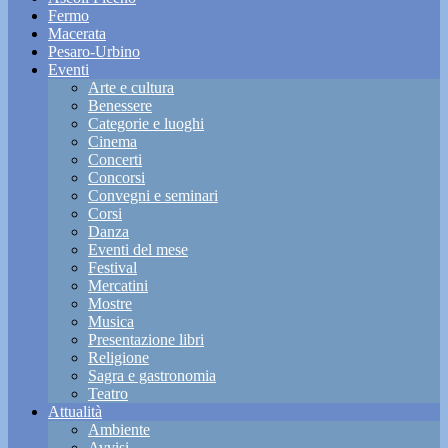
Fermo
Macerata
Pesaro-Urbino
Eventi
Arte e cultura
Benessere
Categorie e luoghi
Cinema
Concerti
Concorsi
Convegni e seminari
Corsi
Danza
Eventi del mese
Festival
Mercatini
Mostre
Musica
Presentazione libri
Religione
Sagra e gastronomia
Teatro
Attualità
Ambiente
Avvisi