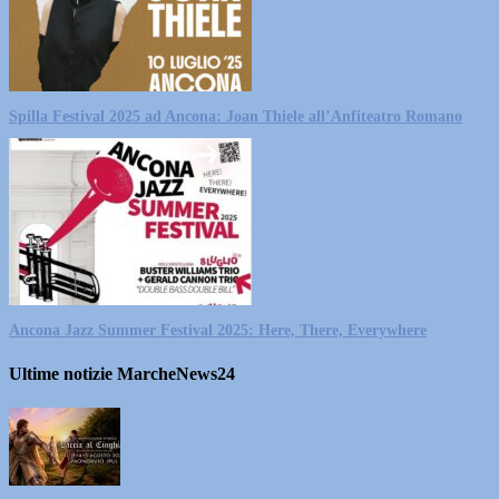
Spilla Festival 2025 ad Ancona: Joan Thiele all’Anfiteatro Romano
Ancona Jazz Summer Festival 2025: Here, There, Everywhere
Ultime notizie MarcheNews24