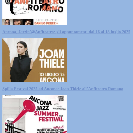
Ancona, Jazzin’@Anfiteatro: gli appuntamenti dal 16 al 18 luglio 2025
Spilla Festival 2025 ad Ancona: Joan Thiele all’Anfiteatro Romano