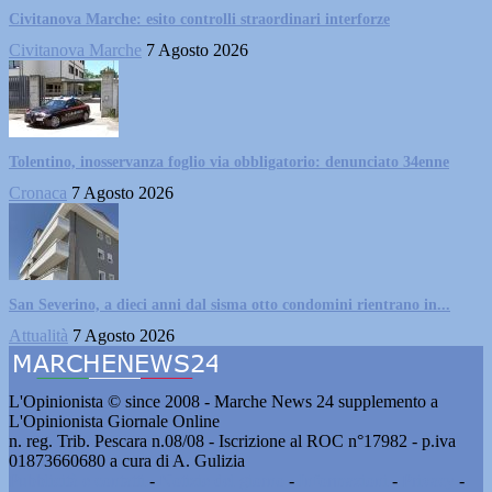
Civitanova Marche: esito controlli straordinari interforze
Civitanova Marche
7 Agosto 2026
Tolentino, inosservanza foglio via obbligatorio: denunciato 34enne
Cronaca
7 Agosto 2026
San Severino, a dieci anni dal sisma otto condomini rientrano in...
Attualità
7 Agosto 2026
L'Opinionista © since 2008 - Marche News 24 supplemento a
L'Opinionista Giornale Online
n. reg. Trib. Pescara n.08/08 - Iscrizione al ROC n°17982 - p.iva
01873660680 a cura di A. Gulizia
Pubblicità e contatti
-
Notizie del giorno
-
Informazioni
-
Privacy
-