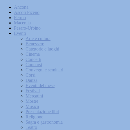
Ancona
Ascoli Piceno
Fermo
Macerata
Pesaro-Urbino
Eventi
Arte e cultura
Benessere
Categorie e luoghi
Cinema
Concerti
Concorsi
Convegni e seminari
Corsi
Danza
Eventi del mese
Festival
Mercatini
Mostre
Musica
Presentazione libri
Religione
Sagra e gastronomia
Teatro