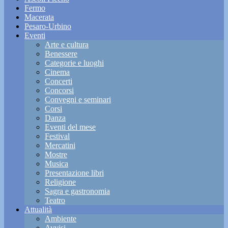
Fermo
Macerata
Pesaro-Urbino
Eventi
Arte e cultura
Benessere
Categorie e luoghi
Cinema
Concerti
Concorsi
Convegni e seminari
Corsi
Danza
Eventi del mese
Festival
Mercatini
Mostre
Musica
Presentazione libri
Religione
Sagra e gastronomia
Teatro
Attualità
Ambiente
Avvisi