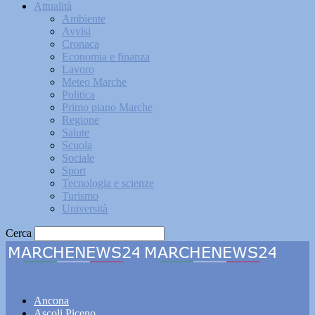
Attualità
Ambiente
Avvisi
Cronaca
Economia e finanza
Lavoro
Meteo Marche
Politica
Primo piano Marche
Regione
Salute
Scuola
Sociale
Sport
Tecnologia e scienze
Turismo
Università
Cerca
Marchenews24
Ancona
Ascoli Piceno