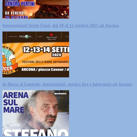
International Street Food, dal 10 al 12 ottobre 2025 ad Ancona
In Bocca al Luppolo: degustazioni, musica live e laboratori ad Ancona