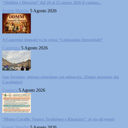
“Sibillini e Dintorni” dal 20 al 22 agosto 2026 il raduno...
Eventi Marche
5 Agosto 2026
A Camerino domani va in scena “Compagnia Amatoriale”
Camerino
5 Agosto 2026
San Severino, tentata estorsione con minaccia: 22enne arrestato dai
Carabinieri
Cronaca
5 Agosto 2026
“Monte Cavallo. Natura Tradizione e Rinascita”: al via gli eventi
Eventi Marche
5 Agosto 2026