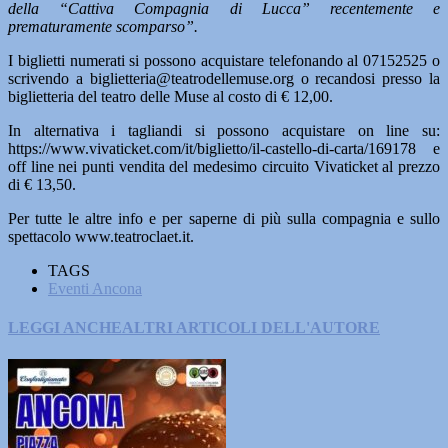
della “Cattiva Compagnia di Lucca” recentemente e
prematuramente scomparso”.
I biglietti numerati si possono acquistare telefonando al 07152525 o
scrivendo a biglietteria@teatrodellemuse.org o recandosi presso la
biglietteria del teatro delle Muse al costo di € 12,00.
In alternativa i tagliandi si possono acquistare on line su:
https://www.vivaticket.com/it/biglietto/il-castello-di-carta/169178 e
off line nei punti vendita del medesimo circuito Vivaticket al prezzo
di € 13,50.
Per tutte le altre info e per saperne di più sulla compagnia e sullo
spettacolo www.teatroclaet.it.
TAGS
Eventi Ancona
LEGGI ANCHE
ALTRI ARTICOLI DELL'AUTORE