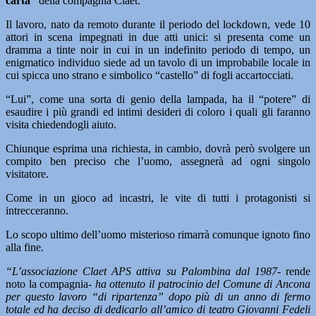
carta”
della compagnia Claet.
Il lavoro, nato da remoto durante il periodo del lockdown, vede 10
attori in scena impegnati in due atti unici: si presenta come un
dramma a tinte noir in cui in un indefinito periodo di tempo, un
enigmatico individuo siede ad un tavolo di un improbabile locale in
cui spicca uno strano e simbolico “castello” di fogli accartocciati.
“Lui”, come una sorta di genio della lampada, ha il “potere” di
esaudire i più grandi ed intimi desideri di coloro i quali gli faranno
visita chiedendogli aiuto.
Chiunque esprima una richiesta, in cambio, dovrà però svolgere un
compito ben preciso che l’uomo, assegnerà ad ogni singolo
visitatore.
Come in un gioco ad incastri, le vite di tutti i protagonisti si
intrecceranno.
Lo scopo ultimo dell’uomo misterioso rimarrà comunque ignoto fino
alla fine.
“L’associazione Claet APS attiva su Palombina dal 1987-
rende
noto la compagnia-
ha ottenuto il patrocinio del Comune di Ancona
per questo lavoro “di ripartenza” dopo più di un anno di fermo
totale ed ha deciso di dedicarlo all’amico di teatro Giovanni Fedeli