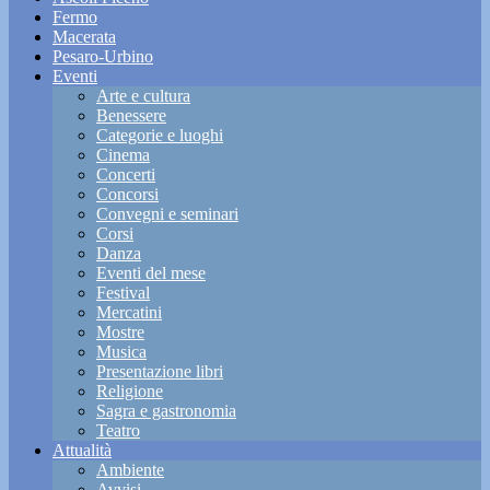
Fermo
Macerata
Pesaro-Urbino
Eventi
Arte e cultura
Benessere
Categorie e luoghi
Cinema
Concerti
Concorsi
Convegni e seminari
Corsi
Danza
Eventi del mese
Festival
Mercatini
Mostre
Musica
Presentazione libri
Religione
Sagra e gastronomia
Teatro
Attualità
Ambiente
Avvisi