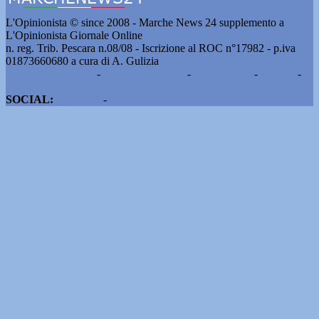
L'Opinionista © since 2008 - Marche News 24 supplemento a
L'Opinionista Giornale Online
n. reg. Trib. Pescara n.08/08 - Iscrizione al ROC n°17982 - p.iva
01873660680 a cura di A. Gulizia
Pubblicità e contatti
-
Notizie del giorno
-
Informazioni
-
Privacy
-
Cookie
SOCIAL:
Facebook
-
X