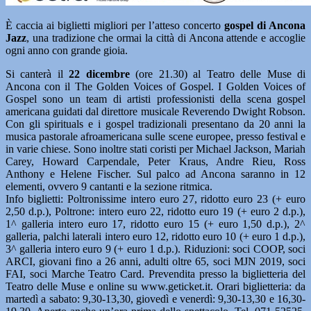
È caccia ai biglietti migliori per l’atteso concerto
gospel di Ancona
Jazz
, una tradizione che ormai la città di Ancona attende e accoglie
ogni anno con grande gioia.
Si canterà il
22 dicembre
(ore 21.30) al Teatro delle Muse di
Ancona con il The Golden Voices of Gospel. I Golden Voices of
Gospel sono un team di artisti professionisti della scena gospel
americana guidati dal direttore musicale Reverendo Dwight Robson.
Con gli spirituals e i gospel tradizionali presentano da 20 anni la
musica pastorale afroamericana sulle scene europee, presso festival e
in varie chiese. Sono inoltre stati coristi per Michael Jackson, Mariah
Carey, Howard Carpendale, Peter Kraus, Andre Rieu, Ross
Anthony e Helene Fischer. Sul palco ad Ancona saranno in 12
elementi, ovvero 9 cantanti e la sezione ritmica.
Info biglietti: Poltronissime intero euro 27, ridotto euro 23 (+ euro
2,50 d.p.), Poltrone: intero euro 22, ridotto euro 19 (+ euro 2 d.p.),
1^ galleria intero euro 17, ridotto euro 15 (+ euro 1,50 d.p.), 2^
galleria, palchi laterali intero euro 12, ridotto euro 10 (+ euro 1 d.p.),
3^ galleria intero euro 9 (+ euro 1 d.p.). Riduzioni: soci COOP, soci
ARCI, giovani fino a 26 anni, adulti oltre 65, soci MJN 2019, soci
FAI, soci Marche Teatro Card. Prevendita presso la biglietteria del
Teatro delle Muse e online su www.geticket.it. Orari biglietteria: da
martedì a sabato: 9,30-13,30, giovedì e venerdì: 9,30-13,30 e 16,30-