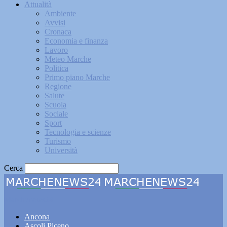
Attualità
Ambiente
Avvisi
Cronaca
Economia e finanza
Lavoro
Meteo Marche
Politica
Primo piano Marche
Regione
Salute
Scuola
Sociale
Sport
Tecnologia e scienze
Turismo
Università
Cerca
Marchenews24
Ancona
Ascoli Piceno