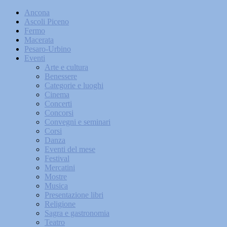
Ancona
Ascoli Piceno
Fermo
Macerata
Pesaro-Urbino
Eventi
Arte e cultura
Benessere
Categorie e luoghi
Cinema
Concerti
Concorsi
Convegni e seminari
Corsi
Danza
Eventi del mese
Festival
Mercatini
Mostre
Musica
Presentazione libri
Religione
Sagra e gastronomia
Teatro