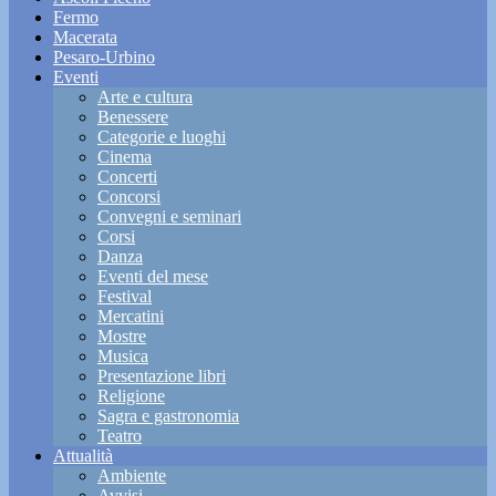
Fermo
Macerata
Pesaro-Urbino
Eventi
Arte e cultura
Benessere
Categorie e luoghi
Cinema
Concerti
Concorsi
Convegni e seminari
Corsi
Danza
Eventi del mese
Festival
Mercatini
Mostre
Musica
Presentazione libri
Religione
Sagra e gastronomia
Teatro
Attualità
Ambiente
Avvisi