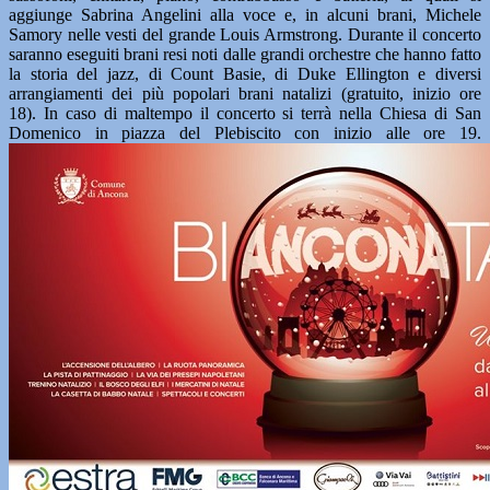
aggiunge Sabrina Angelini alla voce e, in alcuni brani, Michele
Samory nelle vesti del grande Louis Armstrong. Durante il concerto
saranno eseguiti brani resi noti dalle grandi orchestre che hanno fatto
la storia del jazz, di Count Basie, di Duke Ellington e diversi
arrangiamenti dei più popolari brani natalizi (gratuito, inizio ore
18). In caso di maltempo il concerto si terrà nella Chiesa di San
Domenico in piazza del Plebiscito con inizio alle ore 19.