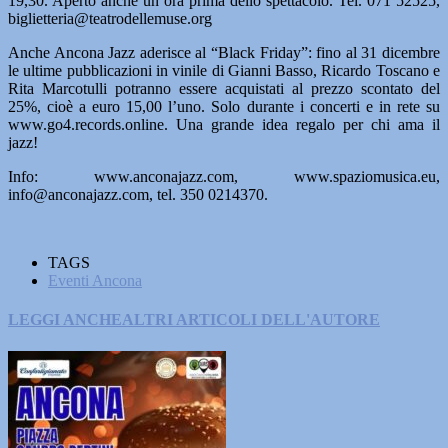
19,30. Aperto anche un’ora prima dello spettacolo. Tel. 071 52525,
biglietteria@teatrodellemuse.org
Anche Ancona Jazz aderisce al “Black Friday”: fino al 31 dicembre
le ultime pubblicazioni in vinile di Gianni Basso, Ricardo Toscano e
Rita Marcotulli potranno essere acquistati al prezzo scontato del
25%, cioè a euro 15,00 l’uno. Solo durante i concerti e in rete su
www.go4.records.online. Una grande idea regalo per chi ama il
jazz!
Info: www.anconajazz.com, www.spaziomusica.eu,
info@anconajazz.com, tel. 350 0214370.
TAGS
Eventi Ancona
LEGGI ANCHE
ALTRI ARTICOLI DELL'AUTORE