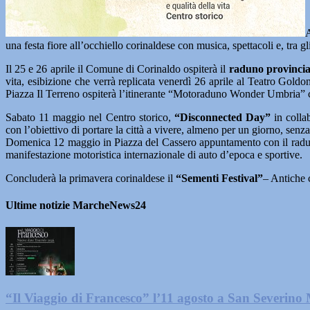
A
una festa fiore all’occhiello corinaldese con musica, spettacoli e, tra g
Il 25 e 26 aprile il Comune di Corinaldo ospiterà il
raduno provincial
vita, esibizione che verrà replicata venerdì 26 aprile al Teatro Gol
Piazza Il Terreno ospiterà l’itinerante “Motoraduno Wonder Umbria” co
Sabato 11 maggio nel Centro storico,
“Disconnected Day”
in colla
con l’obiettivo di portare la città a vivere, almeno per un giorno, senza
Domenica 12 maggio in Piazza del Cassero appuntamento con il radu
manifestazione motoristica internazionale di auto d’epoca e sportive.
Concluderà la primavera corinaldese il
“Sementi Festival”
– Antiche 
Ultime notizie MarcheNews24
“Il Viaggio di Francesco” l’11 agosto a San Severino