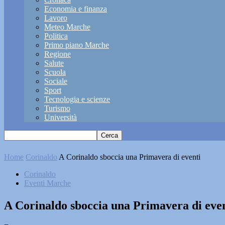
Economia e finanza
Lavoro
Meteo Marche
Politica
Primo piano Marche
Regione
Salute
Scuola
Sociale
Sport
Tecnologia e scienze
Turismo
Università
Home
Corinaldo
A Corinaldo sboccia una Primavera di eventi
Corinaldo
Eventi Marche
A Corinaldo sboccia una Primavera di eve