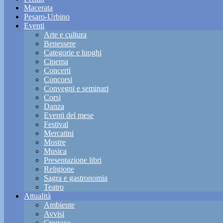
Macerata
Pesaro-Urbino
Eventi
Arte e cultura
Benessere
Categorie e luoghi
Cinema
Concerti
Concorsi
Convegni e seminari
Corsi
Danza
Eventi del mese
Festival
Mercatini
Mostre
Musica
Presentazione libri
Religione
Sagra e gastronomia
Teatro
Attualità
Ambiente
Avvisi
Cronaca