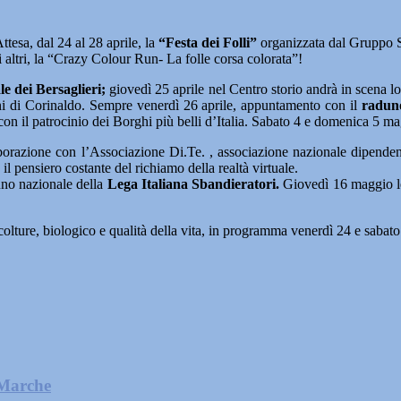
ttesa, dal 24 al 28 aprile, la
“Festa dei Folli”
organizzata dal Gruppo S
li altri, la “Crazy Colour Run- La folle corsa colorata”!
e dei Bersaglieri;
giovedì 25 aprile nel Centro storio andrà in scena lo
doni di Corinaldo. Sempre venerdì 26 aprile, appuntamento con il
raduno
n il patrocinio dei Borghi più belli d’Italia. Sabato 4 e domenica 5 m
borazione con l’Associazione Di.Te. , associazione nazionale dipen
 il pensiero costante del richiamo della realtà virtuale.
no nazionale della
Lega Italiana Sbandieratori.
Giovedì 16 maggio l
colture, biologico e qualità della vita, in programma venerdì 24 e sabat
 Marche