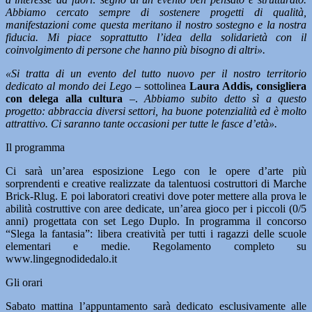
Abbiamo cercato sempre di sostenere progetti di qualità,
manifestazioni come questa meritano il nostro sostegno e la nostra
fiducia. Mi piace soprattutto l’idea della solidarietà con il
coinvolgimento di persone che hanno più bisogno di altri».
«Si tratta di un evento del tutto nuovo per il nostro territorio
dedicato al mondo dei Lego
– sottolinea
Laura Addis, consigliera
con delega alla cultura
–.
Abbiamo subito detto sì a questo
progetto: abbraccia diversi settori, ha buone potenzialità ed è molto
attrattivo. Ci saranno tante occasioni per tutte le fasce d’età».
Il programma
Ci sarà un’area esposizione Lego con le opere d’arte più
sorprendenti e creative realizzate da talentuosi costruttori di Marche
Brick-Rlug. E poi laboratori creativi dove poter mettere alla prova le
abilità costruttive con aree dedicate, un’area gioco per i piccoli (0/5
anni) progettata con set Lego Duplo. In programma il concorso
“Slega la fantasia”: libera creatività per tutti i ragazzi delle scuole
elementari e medie. Regolamento completo su
www.lingegnodidedalo.it
Gli orari
Sabato mattina l’appuntamento sarà dedicato esclusivamente alle