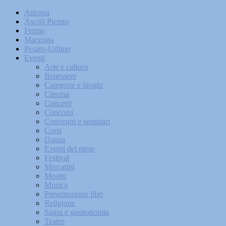
Ancona
Ascoli Piceno
Fermo
Macerata
Pesaro-Urbino
Eventi
Arte e cultura
Benessere
Categorie e luoghi
Cinema
Concerti
Concorsi
Convegni e seminari
Corsi
Danza
Eventi del mese
Festival
Mercatini
Mostre
Musica
Presentazione libri
Religione
Sagra e gastronomia
Teatro