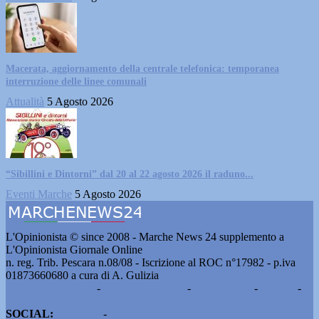
Macerata, aggiornamento della centrale telefonica: temporanea
interruzione delle linee comunali
Attualità
5 Agosto 2026
“Sibillini e Dintorni” dal 20 al 22 agosto 2026 il raduno...
Eventi Marche
5 Agosto 2026
L'Opinionista © since 2008 - Marche News 24 supplemento a
L'Opinionista Giornale Online
n. reg. Trib. Pescara n.08/08 - Iscrizione al ROC n°17982 - p.iva
01873660680 a cura di A. Gulizia
Pubblicità e contatti
-
Notizie del giorno
-
Informazioni
-
Privacy
-
Cookie
SOCIAL:
Facebook
-
X