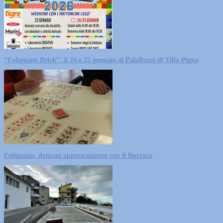
“Folignano Brick”, il 24 e 25 gennaio al PalaRozzi di Villa Pigna
Folignano, domani appuntamento con il Burraco