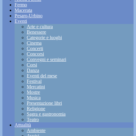
Fermo
Macerata
Pesaro-Urbino
Eventi
Arte e cultura
Benessere
Categorie e luoghi
Cinema
Concerti
Concorsi
Convegni e seminari
Corsi
Danza
Eventi del mese
Festival
Mercatini
Mostre
Musica
Presentazione libri
Religione
Sagra e gastronomia
Teatro
Attualità
Ambiente
Avvisi