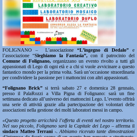
FOLIGNANO – L’associazione
“L’ingegno di Dedalo”
e
l’associazione “
Sleghiamo la Fantasia”,
con il patrocinio del
Comune di Folignano,
organizzano un evento rivolto a tutti gli
appassionati di Lego di ogni età e a chi si vuole avvicinare a questo
fantastico mondo per la prima volta. Sarà un’occasione straordinaria
per condividere la passione per i mattoncini con altri appassionati.
“Folignano Brick”
si terrà sabato 27 e domenica 28 gennaio,
presso il PalaRozzi a Villa Pigna di Folignano: sarà un fine
settimana dedicato all’universo dei mattoncini Lego. L’evento offrirà
una serie di attività grazie alla partecipazione dei volontari delle
associazioni nella gestione dei molti laboratori messi in campo.
«Questo progetto arricchirà l’offerta di eventi nel nostro territorio.
Nel suo piccolo, Folignano sarà la Capitale dei Lego –
afferma il
sindaco Matteo Terrani
-.
Abbiamo ricevuto tante dimostrazioni
d’interesse da fuori: segno di un evento ben pensato e strutturato.