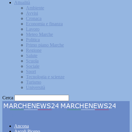
Attualità
Ambiente
Avvisi
Cronaca
Economia e finanza
Lavoro
Meteo Marche
Politica
Primo piano Marche
Regione
Salute
Scuola
Sociale
Sport
Tecnologia e scienze
Turismo
Università
Cerca
Marchenews24
Ancona
Ascoli Piceno