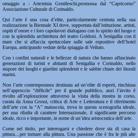
omaggio a : Artemisia Gentileschi,promossa dal “Capricorno”
Associazione Culturale di Corinaldo.
Qui l’arte è una cosa d’elite, particolarmente centrata nella sua
realizzazione la Biennale XI dove, supportata dall’istituzione, artisti,
ospiti d’onore e i loro capolavori dialogano con lo spirito del luogo e
con la splendida architettura del teatro Goldoni. A Senigallia con il
mare che si affaccia spettacolare sulle sale espositive dell’hotel
Europa, anticipando vedute della spiaggia di Velluto.
Con i confini naturali e le bellezze di natura che hanno affascinato
generazioni di turisti e abitanti di Senigallia e Corinaldo, nello
stupore dei luoghi e giardini splendenti e le sabbie chiare dei litorali
marini.
Non l’arte contemporanea destinata ad un’elite di esperti, rinchiusa
nell’approccio “difficile” per il grande pubblico, anzi l’invito è
rivolto all’esplorazione attraverso la visita della mostra in corso,
curata da Anna Grossi, critica di Arte e Letteratura e il riferimento
dell’arte con la “A” maiuscola, trova in questa scenografia ideale,
per una ribalta di carattere Internazionale, il significante percorso
ideale, ricco e importante, in nome di un’idea aristocratica dell’arte.
Come nel titolo, per interrogarsi e chiedere dove sta di casa la
pittura…per tornare alla pittura. Una passione che è fra le più alte