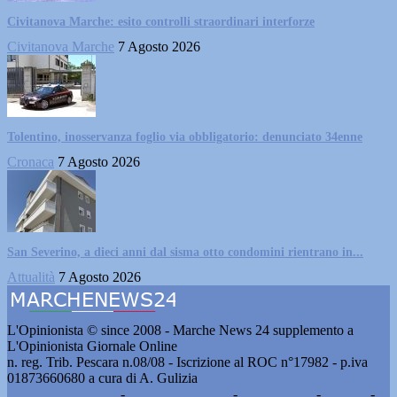
Civitanova Marche: esito controlli straordinari interforze
Civitanova Marche
7 Agosto 2026
Tolentino, inosservanza foglio via obbligatorio: denunciato 34enne
Cronaca
7 Agosto 2026
San Severino, a dieci anni dal sisma otto condomini rientrano in...
Attualità
7 Agosto 2026
L'Opinionista © since 2008 - Marche News 24 supplemento a
L'Opinionista Giornale Online
n. reg. Trib. Pescara n.08/08 - Iscrizione al ROC n°17982 - p.iva
01873660680 a cura di A. Gulizia
Pubblicità e contatti
-
Notizie del giorno
-
Informazioni
-
Privacy
-