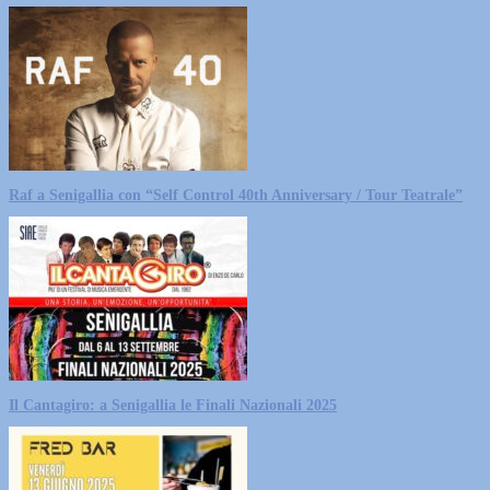
Raf a Senigallia con “Self Control 40th Anniversary / Tour Teatrale”
Il Cantagiro: a Senigallia le Finali Nazionali 2025