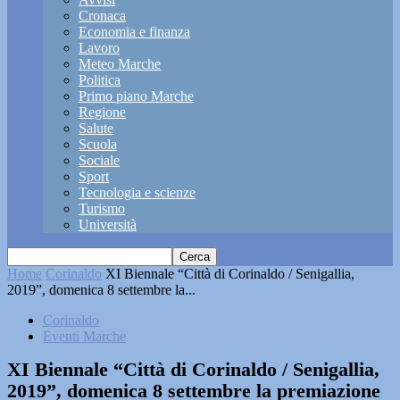
Cronaca
Economia e finanza
Lavoro
Meteo Marche
Politica
Primo piano Marche
Regione
Salute
Scuola
Sociale
Sport
Tecnologia e scienze
Turismo
Università
Home
Corinaldo
XI Biennale “Città di Corinaldo / Senigallia,
2019”, domenica 8 settembre la...
Corinaldo
Eventi Marche
XI Biennale “Città di Corinaldo / Senigallia,
2019”, domenica 8 settembre la premiazione