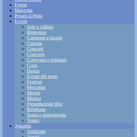
Fermo
Macerata
Pesaro-Urbino
Eventi
Arte e cultura
Benessere
Categorie e luoghi
Cinema
Concerti
Concorsi
Convegni e seminari
Corsi
Danza
Eventi del mese
Festival
Mercatini
Mostre
Musica
Presentazione libri
Religione
Sagra e gastronomia
Teatro
Attualità
Ambiente
Avvisi