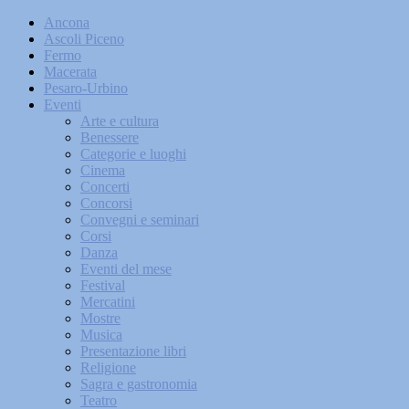
Ancona
Ascoli Piceno
Fermo
Macerata
Pesaro-Urbino
Eventi
Arte e cultura
Benessere
Categorie e luoghi
Cinema
Concerti
Concorsi
Convegni e seminari
Corsi
Danza
Eventi del mese
Festival
Mercatini
Mostre
Musica
Presentazione libri
Religione
Sagra e gastronomia
Teatro