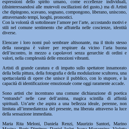
espressioni dello spirito umano, come eccellenze individuali,
(disinteressandosi alle mutevoli oscillazioni del gusto,) ma di Artisti
che dipingono, scavano, sognano, compongono, liberano, uniscono,
attraversando tempi, luoghi, pronostici.
Con la volontà di sottolineare l’amore per l’arte, accostando motivi e
stili nel comune sentimento che affratella nelle coscienze, identità
diverse.
Elencare i loro nomi può sembrare altisonante, ma il titolo stesso
della rassegna è valore per respirare da vicino l’aria buona
dell’incontro, in mezzo a capolavori senza gerarchie di ordini e
valori, nella complessità delle emozioni vibranti.
Artisti di grande caratura e di impatto sullo spettatore innamorato
della bella pittura, della fotografia e della modulazione scultorea, una
spettacolarità di opere che unisce il pubblico, con lo stupore, e la
capacità di identificazione emozionale come oggi raramente accade.
Sono artisti che incentrano una comune dichiarazione di poetica
“entrando” nelle case dell’anima, magica scintilla di affinità
spirituali. Un’arte che aspira a una bellezza ideale, perenne, non
limitata all’immediatezza del presente, ma liberata attraverso la luce
della sensazione immediata.
Maria Rita Meloni, Daniela Renzi, Maurizio Santori, Marino
Macina, Boris Dimitrov, Daniel Jaslet, Ivana Magagnino, Violetta