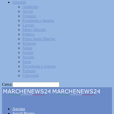
Attualità
Ambiente
Avvisi
Cronaca
Economia e finanza
Lavoro
Meteo Marche
Politica
Primo piano Marche
Regione
Salute
Scuola
Sociale
Sport
Tecnologia e scienze
Turismo
Università
Cerca
Marchenews24
Ancona
Ascoli Piceno