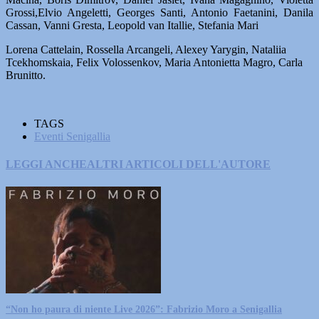
Grossi,Elvio Angeletti, Georges Santi, Antonio Faetanini, Danila
Cassan, Vanni Gresta, Leopold van Itallie, Stefania Mari
Lorena Cattelain, Rossella Arcangeli, Alexey Yarygin, Nataliia
Tcekhomskaia, Felix Volossenkov, Maria Antonietta Magro, Carla
Brunitto.
TAGS
Eventi Senigallia
LEGGI ANCHE
ALTRI ARTICOLI DELL'AUTORE
“Non ho paura di niente Live 2026”: Fabrizio Moro a Senigallia