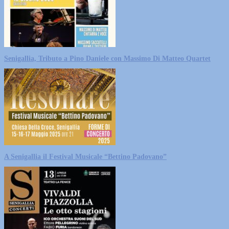
Senigallia, Tributo a Pino Daniele con Massimo Di Matteo Quartet
A Senigallia il Festival Musicale “Bettino Padovano”