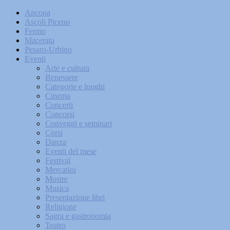
Ancona
Ascoli Piceno
Fermo
Macerata
Pesaro-Urbino
Eventi
Arte e cultura
Benessere
Categorie e luoghi
Cinema
Concerti
Concorsi
Convegni e seminari
Corsi
Danza
Eventi del mese
Festival
Mercatini
Mostre
Musica
Presentazione libri
Religione
Sagra e gastronomia
Teatro