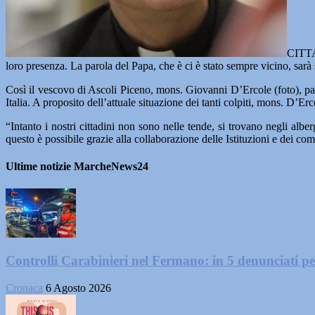
CITTA’
loro presenza. La parola del Papa, che è ci è stato sempre vicino, sa
Così il vescovo di Ascoli Piceno, mons. Giovanni D’Ercole (foto), pa
Italia. A proposito dell’attuale situazione dei tanti colpiti, mons. D’Er
“Intanto i nostri cittadini non sono nelle tende, si trovano negli alb
questo è possibile grazie alla collaborazione delle Istituzioni e dei 
Ultime notizie MarcheNews24
Controlli Carabinieri nel Fermano: in 5 denunciati per 
Cronaca
6 Agosto 2026