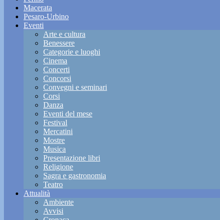
Macerata
Pesaro-Urbino
Eventi
Arte e cultura
Benessere
Categorie e luoghi
Cinema
Concerti
Concorsi
Convegni e seminari
Corsi
Danza
Eventi del mese
Festival
Mercatini
Mostre
Musica
Presentazione libri
Religione
Sagra e gastronomia
Teatro
Attualità
Ambiente
Avvisi
Cronaca