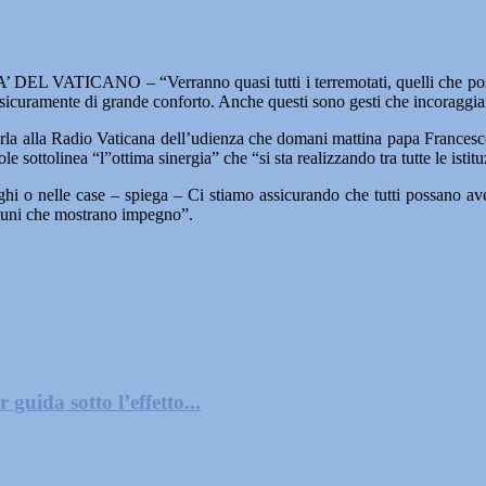
 DEL VATICANO – “Verranno quasi tutti i terremotati, quelli che pos
rà sicuramente di grande conforto. Anche questi sono gesti che incoragg
rla alla Radio Vaticana dell’udienza che domani mattina papa Francesco
cole sottolinea “l”ottima sinergia” che “si sta realizzando tra tutte le is
erghi o nelle case – spiega – Ci stiamo assicurando che tutti possano ave
comuni che mostrano impegno”.
guida sotto l’effetto...