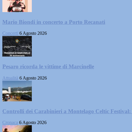
Mario Biondi in concerto a Porto Recanati
Concerti
6 Agosto 2026
Pesaro ricorda le vittime di Marcinelle
Attualità
6 Agosto 2026
Controlli dei Carabinieri a Montelago Celtic Festival: 
Cronaca
6 Agosto 2026