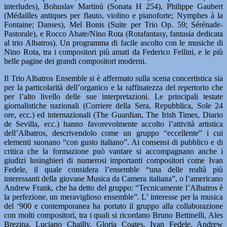
interludes), Bohuslav Martinů (Sonata H 254), Philippe Gaubert
(Médailles antiques per flauto, violino e pianoforte; Nymphes à la
Fontaine; Danses), Mel Bonis (Suite per Trio Op. 59; Sérénade-
Pastorale), e Rocco Abate/Nino Rota (Rotafantasy, fantasia dedicata
al trio Albatros). Un programma di facile ascolto con le musiche di
Nino Rota, tra i compositori più amati da Federico Fellini, e le più
belle pagine dei grandi compositori moderni.
Il Trio Albatros Ensemble si è affermato sulla scena concertistica sia
per la particolarità dell’organico e la raffinatezza del repertorio che
per l’alto livello delle sue interpretazioni. Le principali testate
giornalistiche nazionali (Corriere della Sera, Repubblica, Sole 24
ore, ecc.) ed internazionali (The Guardian, The Irish Times, Diario
de Sevilla, ecc.) hanno favorevolmente accolto l’attività artistica
dell’Albatros, descrivendolo come un gruppo “eccellente” i cui
elementi suonano “con gusto italiano”. Ai consensi di pubblico e di
critica che la formazione può vantare si accompagnano anche i
giudizi lusinghieri di numerosi importanti compositori come Ivan
Fedele, il quale considera l’ensemble “una delle realtà più
interessanti della giovane Musica da Camera italiana”, o l’americano
Andrew Frank, che ha detto del gruppo: “Tecnicamente l’Albatros è
la perfezione, un meraviglioso ensemble”. L’ interesse per la musica
del ‘900 e contemporanea ha portato il gruppo alla collaborazione
con molti compositori, tra i quali si ricordano Bruno Bettinelli, Ales
Brezina, Luciano Chailly, Gloria Coates, Ivan Fedele, Andrew