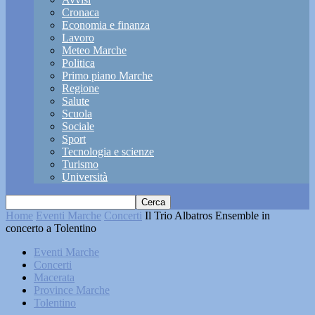
Cronaca
Economia e finanza
Lavoro
Meteo Marche
Politica
Primo piano Marche
Regione
Salute
Scuola
Sociale
Sport
Tecnologia e scienze
Turismo
Università
Home
Eventi Marche
Concerti
Il Trio Albatros Ensemble in
concerto a Tolentino
Eventi Marche
Concerti
Macerata
Province Marche
Tolentino