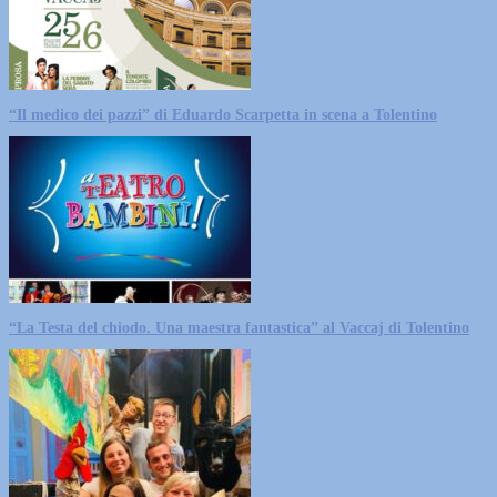
“Il medico dei pazzi” di Eduardo Scarpetta in scena a Tolentino
“La Testa del chiodo. Una maestra fantastica” al Vaccaj di Tolentino