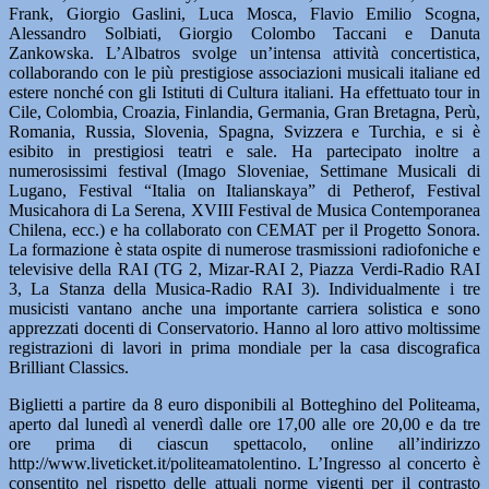
Frank, Giorgio Gaslini, Luca Mosca, Flavio Emilio Scogna,
Alessandro Solbiati, Giorgio Colombo Taccani e Danuta
Zankowska. L’Albatros svolge un’intensa attività concertistica,
collaborando con le più prestigiose associazioni musicali italiane ed
estere nonché con gli Istituti di Cultura italiani. Ha effettuato tour in
Cile, Colombia, Croazia, Finlandia, Germania, Gran Bretagna, Perù,
Romania, Russia, Slovenia, Spagna, Svizzera e Turchia, e si è
esibito in prestigiosi teatri e sale. Ha partecipato inoltre a
numerosissimi festival (Imago Sloveniae, Settimane Musicali di
Lugano, Festival “Italia on Italianskaya” di Petherof, Festival
Musicahora di La Serena, XVIII Festival de Musica Contemporanea
Chilena, ecc.) e ha collaborato con CEMAT per il Progetto Sonora.
La formazione è stata ospite di numerose trasmissioni radiofoniche e
televisive della RAI (TG 2, Mizar-RAI 2, Piazza Verdi-Radio RAI
3, La Stanza della Musica-Radio RAI 3). Individualmente i tre
musicisti vantano anche una importante carriera solistica e sono
apprezzati docenti di Conservatorio. Hanno al loro attivo moltissime
registrazioni di lavori in prima mondiale per la casa discografica
Brilliant Classics.
Biglietti a partire da 8 euro disponibili al Botteghino del Politeama,
aperto dal lunedì al venerdì dalle ore 17,00 alle ore 20,00 e da tre
ore prima di ciascun spettacolo, online all’indirizzo
http://www.liveticket.it/politeamatolentino. L’Ingresso al concerto è
consentito nel rispetto delle attuali norme vigenti per il contrasto