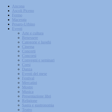
Ancona
Ascoli Piceno
Fermo
Macerata
Pesaro-Urbino
Eventi
Arte e cultura
Benessere
Categorie e luoghi
Cinema
Concerti
Concorsi
Convegni e seminari
Corsi
Danza
Eventi del mese
Festival
Mercatini
Mostre
Musica
Presentazione libri
Religione
Sagra e gastronomia
Teatro