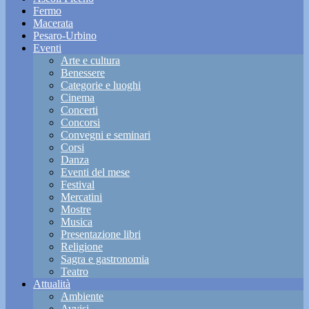
Fermo
Macerata
Pesaro-Urbino
Eventi
Arte e cultura
Benessere
Categorie e luoghi
Cinema
Concerti
Concorsi
Convegni e seminari
Corsi
Danza
Eventi del mese
Festival
Mercatini
Mostre
Musica
Presentazione libri
Religione
Sagra e gastronomia
Teatro
Attualità
Ambiente
Avvisi