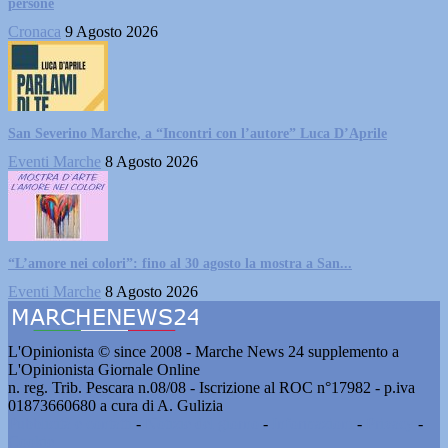
persone
Cronaca
9 Agosto 2026
San Severino Marche, a “Incontri con l’autore” Luca D’Aprile
Eventi Marche
8 Agosto 2026
“L’amore nei colori”: fino al 30 agosto la mostra a San...
Eventi Marche
8 Agosto 2026
L'Opinionista © since 2008 - Marche News 24 supplemento a
L'Opinionista Giornale Online
n. reg. Trib. Pescara n.08/08 - Iscrizione al ROC n°17982 - p.iva
01873660680 a cura di A. Gulizia
Pubblicità e contatti
-
Notizie del giorno
-
Informazioni
-
Privacy
-
Cookie