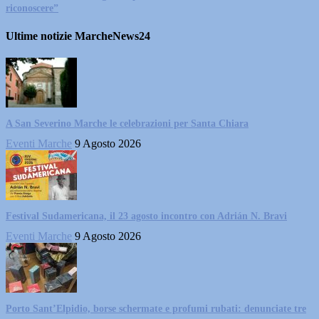
riconoscere”
Ultime notizie MarcheNews24
A San Severino Marche le celebrazioni per Santa Chiara
Eventi Marche
9 Agosto 2026
Festival Sudamericana, il 23 agosto incontro con Adrián N. Bravi
Eventi Marche
9 Agosto 2026
Porto Sant’Elpidio, borse schermate e profumi rubati: denunciate tre