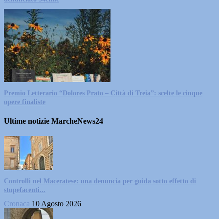
Premio Letterario “Dolores Prato – Città di Treia”: scelte le cinque
opere finaliste
Ultime notizie MarcheNews24
Controlli nel Maceratese: una denuncia per guida sotto effetto di
stupefacenti...
Cronaca
10 Agosto 2026