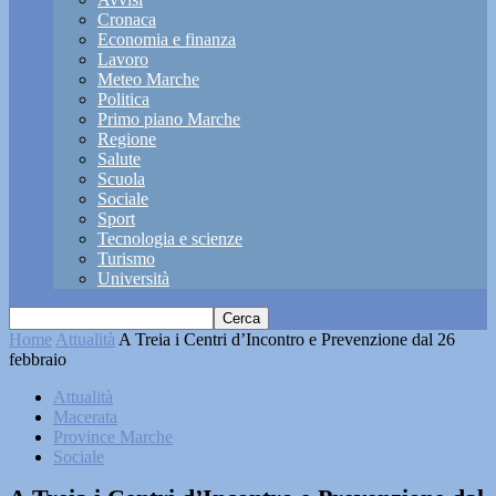
Cronaca
Economia e finanza
Lavoro
Meteo Marche
Politica
Primo piano Marche
Regione
Salute
Scuola
Sociale
Sport
Tecnologia e scienze
Turismo
Università
Home
Attualità
A Treia i Centri d’Incontro e Prevenzione dal 26
febbraio
Attualità
Macerata
Province Marche
Sociale