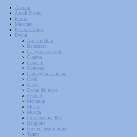
Ancona
Ascoli Piceno
Fermo
Macerata
Pesaro-Urbino
Eventi
Arte e cultura
Benessere
Categorie e luoghi
Cinema
Concerti
Concorsi
Convegni e seminari
Corsi
Danza
Eventi del mese
Festival
Mercatini
Mostre
Musica
Presentazione libri
Religione
Sagra e gastronomia
Teatro