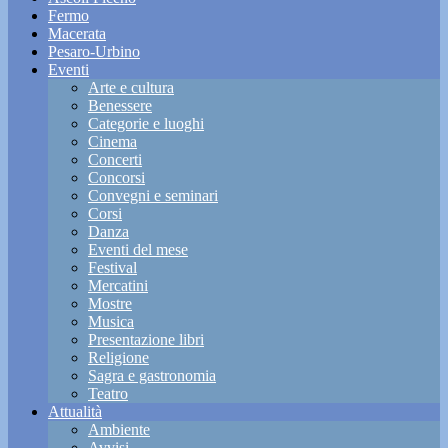
Fermo
Macerata
Pesaro-Urbino
Eventi
Arte e cultura
Benessere
Categorie e luoghi
Cinema
Concerti
Concorsi
Convegni e seminari
Corsi
Danza
Eventi del mese
Festival
Mercatini
Mostre
Musica
Presentazione libri
Religione
Sagra e gastronomia
Teatro
Attualità
Ambiente
Avvisi