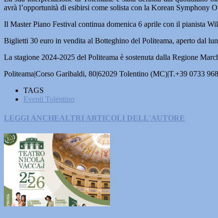
avrà l’opportunità di esibirsi come solista con la Korean Symphony Orc
Il Master Piano Festival continua domenica 6 aprile con il pianista Wi
Biglietti 30 euro in vendita al Botteghino del Politeama, aperto dal lun
La stagione 2024-2025 del Politeama è sostenuta dalla Regione Marc
Politeama|Corso Garibaldi, 80|62029 Tolentino (MC)|T.+39 0733 9
TAGS
Eventi Tolentino
LEGGI ANCHE
ALTRI ARTICOLI DELL'AUTORE