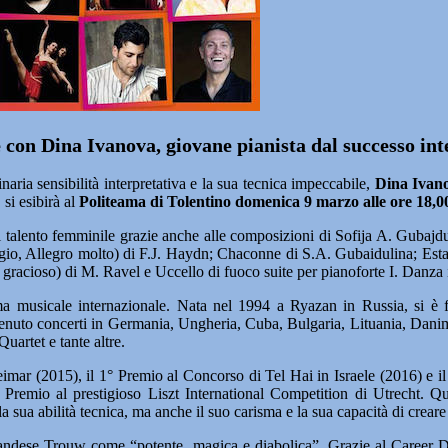
e con Dina Ivanova, giovane pianista dal successo in
ia sensibilità interpretativa e la sua tecnica impeccabile,
Dina Ivan
si esibirà al
Politeama di Tolentino domenica 9 marzo alle ore 18,0
alento femminile grazie anche alle composizioni di Sofija A. Gubajduli
o, Allegro molto) di F.J. Haydn; Chaconne di S.A. Gubaidulina; Estamp
racioso) di M. Ravel e Uccello di fuoco suite per pianoforte I. Danza infe
ama musicale internazionale. Nata nel 1994 a Ryazan in Russia, si è
to concerti in Germania, Ungheria, Cuba, Bulgaria, Lituania, Danimarc
artet e tante altre.
imar (2015), il 1° Premio al Concorso di Tel Hai in Israele (2016) e il
Premio al prestigioso Liszt International Competition di Utrecht. 
a sua abilità tecnica, ma anche il suo carisma e la sua capacità di crear
o olandese Trouw come “potente, magica e diabolica”. Grazie al Caree