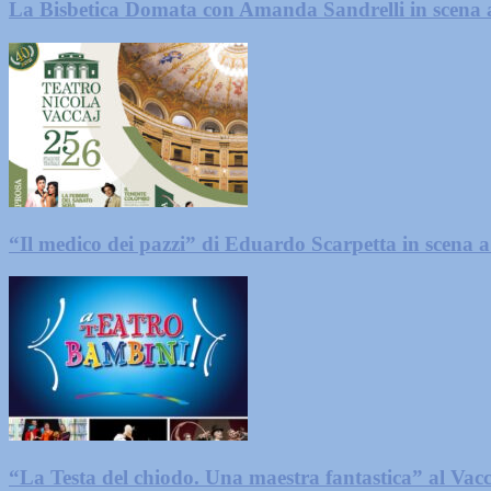
La Bisbetica Domata con Amanda Sandrelli in scena 
“Il medico dei pazzi” di Eduardo Scarpetta in scena a
“La Testa del chiodo. Una maestra fantastica” al Vacc