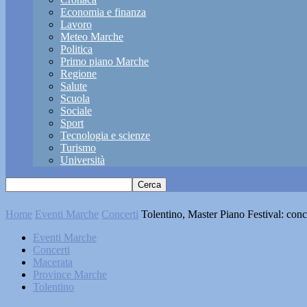
Economia e finanza
Lavoro
Meteo Marche
Politica
Primo piano Marche
Regione
Salute
Scuola
Sociale
Sport
Tecnologia e scienze
Turismo
Università
Home
Eventi Marche
Concerti
Tolentino, Master Piano Festival: con
Eventi Marche
Concerti
Macerata
Province Marche
Tolentino