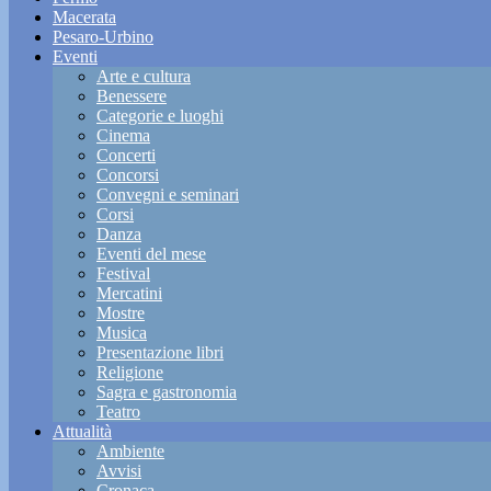
Macerata
Pesaro-Urbino
Eventi
Arte e cultura
Benessere
Categorie e luoghi
Cinema
Concerti
Concorsi
Convegni e seminari
Corsi
Danza
Eventi del mese
Festival
Mercatini
Mostre
Musica
Presentazione libri
Religione
Sagra e gastronomia
Teatro
Attualità
Ambiente
Avvisi
Cronaca