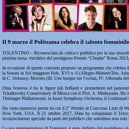
Il 9 marzo il Politeama celebra il talento femminil
TOLENTINO – Riconosciuta da critica e pubblico per la sua straordinar
pianista russa, vincitrice del prestigioso Premio “Chopin” Roma 2023, 
In occasione di questo concerto propone un programma che celebra il t
la Sonata in Sol maggiore Hob. XVI n. 6 (Allegro-Miinuet/Trio, Adagi
di C. Debussy; Moroirs (III. Une barque sur l’océan, IV. Alborada del g
Dina Ivanova è tra le figure più brillanti e promettenti nel panor
Tchaikovsky Conservatory di Mosca con il Prof. A. Mndoyants. Ha tenu
Thüringer Philharmonie, la Israel Symphony Orchestra, il Goldmund Qu
Ha vinto numerosi premi tra cui il 2° Premio al Concorso Liszt di We
New York, USA. Il 21 ottobre 2017, Dina ha conquistato il Terzo 
riconoscimento speciale da parte del pubblico che sottolinea non solo l
La sua interpretazione di Totentanz è stata definita dal quotidian