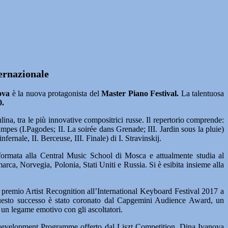
ternazionale
ova
è la nuova protagonista del
Master Piano Festival.
La talentuosa
0.
na, tra le più innovative compositrici russe. Il repertorio comprende:
es (I.Pagodes; II. La soirée dans Grenade; III. Jardin sous la pluie)
rnale, II. Berceuse, III. Finale) di I. Stravinskij.
 formata alla Central Music School di Mosca e attualmente studia al
a, Norvegia, Polonia, Stati Uniti e Russia. Si è esibita insieme alla
 premio Artist Recognition all’International Keyboard Festival 2017 a
Questo successo è stato coronato dal Capgemini Audience Award, un
e un legame emotivo con gli ascoltatori.
r Development Programme offerto dal Liszt Competition, Dina Ivanova