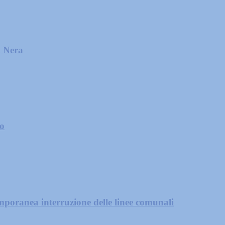
l Nera
zo
mporanea interruzione delle linee comunali