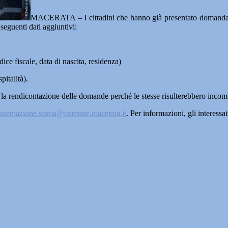
MACERATA – I cittadini che hanno già presentato domanda di
seguenti dati aggiuntivi:
ice fiscale, data di nascita, residenza)
pitalità).
la rendicontazione delle domande perché le stesse risulterebbero incomp
istemazione.sisma@comune.macerata.it
. Per informazioni, gli interes