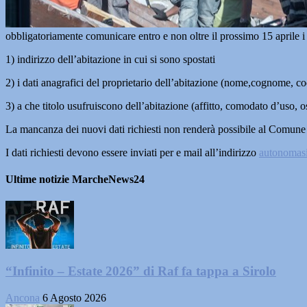
obbligatoriamente comunicare entro e non oltre il prossimo 15 aprile i 
1) indirizzo dell’abitazione in cui si sono spostati
2) i dati anagrafici del proprietario dell’abitazione (nome,cognome, cod
3) a che titolo usufruiscono dell’abitazione (affitto, comodato d’uso, os
La mancanza dei nuovi dati richiesti non renderà possibile al Comune 
I dati richiesti devono essere inviati per e mail all’indirizzo
autonomas
Ultime notizie MarcheNews24
“Infinito – Estate 2026” di Raf fa tappa a Sirolo
Ancona
6 Agosto 2026