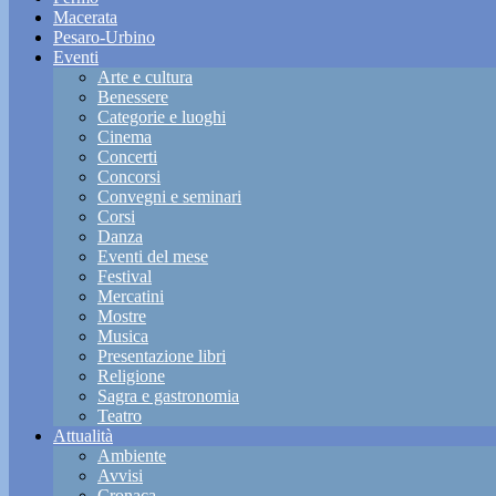
Macerata
Pesaro-Urbino
Eventi
Arte e cultura
Benessere
Categorie e luoghi
Cinema
Concerti
Concorsi
Convegni e seminari
Corsi
Danza
Eventi del mese
Festival
Mercatini
Mostre
Musica
Presentazione libri
Religione
Sagra e gastronomia
Teatro
Attualità
Ambiente
Avvisi
Cronaca